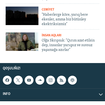
CEMİYET
"Haberlerge köre, yarıq bere
ekenler, amma biz bütünley
ekektriksizmiz"
İNSAN AQLARI
Olğa Skrıpnık: "Qırım azat etilsin
dep, insanlar yarıqsız ve suvsuz
yaşamağa azırlar"
QOŞULIÑIZ!
INFO