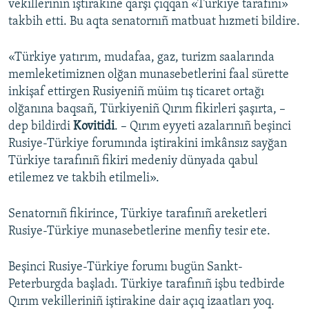
vekilleriniñ iştirakine qarşı çıqqan «Türkiye tarafını»
takbih etti. Bu aqta senatornıñ matbuat hızmeti bildire.
«Türkiye yatırım, mudafaa, gaz, turizm saalarında
memleketimiznen olğan munasebetlerini faal sürette
inkişaf ettirgen Rusiyeniñ müim tış ticaret ortağı
olğanına baqsañ, Türkiyeniñ Qırım fikirleri şaşırta, –
dep bildirdi
Kovitidi
. – Qırım eyyeti azalarınıñ beşinci
Rusiye-Türkiye forumında iştirakini imkânsız sayğan
Türkiye tarafınıñ fikiri medeniy dünyada qabul
etilemez ve takbih etilmeli».
Senatornıñ fikirince, Türkiye tarafınıñ areketleri
Rusiye-Türkiye munasebetlerine menfiy tesir ete.
Beşinci Rusiye-Türkiye forumı bugün Sankt-
Peterburgda başladı. Türkiye tarafınıñ işbu tedbirde
Qırım vekilleriniñ iştirakine dair açıq izaatları yoq.