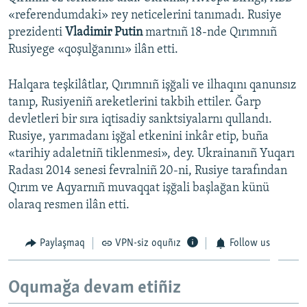
«referendumdaki» rey neticelerini tanımadı. Rusiye
prezidenti
Vladimir Putin
martnıñ 18-nde Qırımnıñ
Rusiyege «qoşulğanını» ilân etti.
Halqara teşkilâtlar, Qırımnıñ işğali ve ilhaqını qanunsız
tanıp, Rusiyeniñ areketlerini takbih ettiler. Ğarp
devletleri bir sıra iqtisadiy sanktsiyalarnı qullandı.
Rusiye, yarımadanı işğal etkenini inkâr etip, buña
«tarihiy adaletniñ tiklenmesi», dey. Ukrainanıñ Yuqarı
Radası 2014 senesi fevralniñ 20-ni, Rusiye tarafından
Qırım ve Aqyarnıñ muvaqqat işğali başlağan künü
olaraq resmen ilân etti.
Paylaşmaq
VPN-siz oquñız
Follow us
Oqumağa devam etiñiz