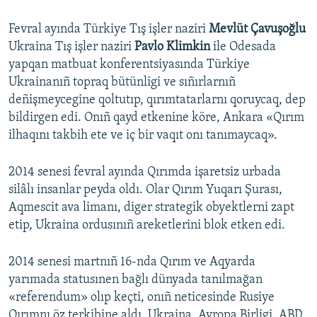
Fevral ayında Türkiye Tış işler naziri
Mevlüt Çavuşoğlu
Ukraina Tış işler naziri
Pavlo Klimkin
ile Odesada
yapqan matbuat konferentsiyasında Türkiye
Ukrainanıñ topraq bütünligi ve sıñırlarnıñ
deñişmeycegine qoltutıp, qırımtatarlarnı qoruycaq, dep
bildirgen edi. Onıñ qayd etkenine köre, Ankara «Qırım
ilhaqını takbih ete ve iç bir vaqıt onı tanımaycaq».
2014 senesi fevral ayında Qırımda işaretsiz urbada
silâlı insanlar peyda oldı. Olar Qırım Yuqarı Şurası,
Aqmescit ava limanı, diger strategik obyektlerni zapt
etip, Ukraina ordusınıñ areketlerini blok etken edi.
2014 senesi martnıñ 16-nda Qırım ve Aqyarda
yarımada statusınen bağlı dünyada tanılmağan
«referendum» olıp keçti, onıñ neticesinde Rusiye
Qırımnı öz terkibine aldı. Ukraina, Avropa Birligi, ABD