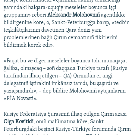
Rusiye kontrolindeki «Qırımnıñ daimiy temsilciligi
yanındaki halqara-uquqiy meseleler boyunca işçi
Русский
gruppanıñ» reberi
Aleksandr Molohovnıñ
agentlikke
Українською
bildirgenine köre, o, Sankt-Peterburgğa barıp, «tedbir
teşkilâtçılarınıñ davetinen Qara deñiz yanı
problemlerinen bağlı Qırım cemaatınıñ fikirlerini
QOŞULIÑIZ!
bildirmek kerek edi».
«Faqat bu ve diger meseleler boyunca tolu munaqaşa,
RFE/RS bütün saytları
ğaliba, olmaycaq – soñ daqqada Türkiye tarafı (Rusiye
tarafından ilhaq etilgen –
QA
) Qırımdan er angi
delegatnıñ iştirakini imkânsız tanıdı, bu şaşırdı ve
yazıqsındırdı», – dep bildire Molohovnıñ aytqanlarını
«RİA Novosti».
Rusiye Federatsiya Şurasınıñ ilhaq etilgen Qırım azası
Olga Kovitidi
, onıñ malümatına köre, Sankt-
Peterburgdaki beşinci Rusiye-Türkiye forumında Qırım