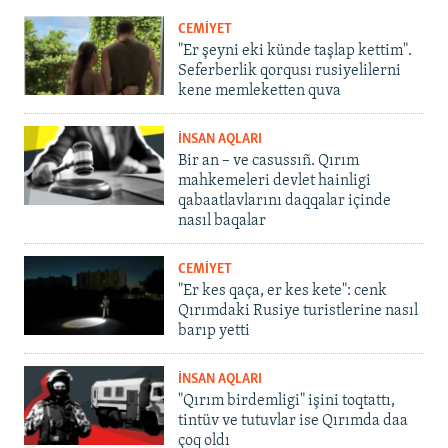
CEMİYET
"Er şeyni eki künde taşlap kettim".
Seferberlik qorqusı rusiyelilerni
kene memleketten quva
İNSAN AQLARI
Bir an – ve casussıñ. Qırım
mahkemeleri devlet hainligi
qabaatlavlarını daqqalar içinde
nasıl baqalar
CEMİYET
"Er kes qaça, er kes kete": cenk
Qırımdaki Rusiye turistlerine nasıl
barıp yetti
İNSAN AQLARI
"Qırım birdemligi" işini toqtattı,
tintüv ve tutuvlar ise Qırımda daa
çoq oldı