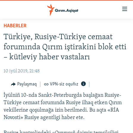
Link
açıqlığı
Esas
HABERLER
mündericege
HABERLER
Türkiye, Rusiye-Türkiye cemaat
qaytmaq
SİYASET
Baş
forumında Qırım iştirakini blok etti
İQTİSADİYAT
navigatsiyağa
– kütleviy haber vastaları
qaytmaq
CEMİYET
Qıdıruvğa
10 iyül 2019, 21:48
MEDENİYET
qaytmaq
Paylaşmaq
VPN-siz oquñız
İNSAN AQLARI
İyülniñ 10-nda Sankt-Peterburgda başlağan Rusiye-
VİDEO
Türkiye cemaat forumında Rusiye ilhaq etken Qırım
SÜRET
vekillerine qoşulmağa izin berilmedi. Bu aqta «RİA
BLOGLAR
Novosti» Rusiye agentligi haber ete.
FİKİR