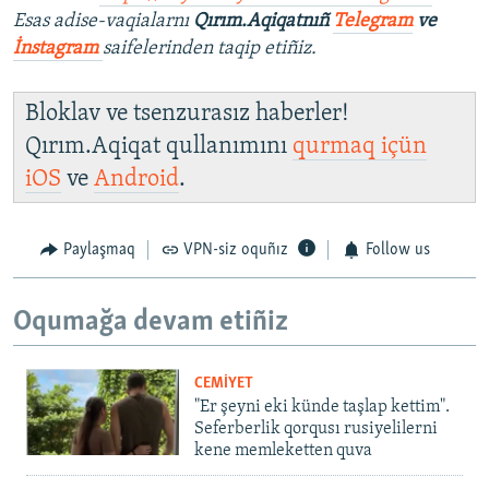
Esas adise-vaqialarnı
Qırım.Aqiqatnıñ
Telegram
ve
İnstagram
saifelerinden taqip etiñiz.
Bloklav ve tsenzurasız haberler!
Qırım.Aqiqat qullanımını
qurmaq içün
iOS
ve
Android
.
Paylaşmaq
VPN-siz oquñız
Follow us
Oqumağa devam etiñiz
CEMİYET
"Er şeyni eki künde taşlap kettim".
Seferberlik qorqusı rusiyelilerni
kene memleketten quva