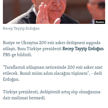
Русский
Українською
Recep Tayyip Erdoğan
QOŞULIÑIZ!
Rusiye ve Ukrayina 200 esir asker deñişmesi aqqında
añlaştı. Bunı Türkiye prezidenti
Recep Tayyip Erdoğan
RFE/RS bütün saytları
PBS-ge bildirdi.
"Taraflarnıñ añlaşması neticesinde 200 esir asker azat
etilecek. Bunıñ müim adım olacağını tüşünem", - dedi
Erdoğan.
Türkiye prezidenti, deñişüvniñ artıq olıp olmağanına
dair malümat bermedi.