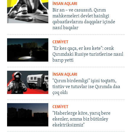
İNSAN AQLARI
Bir an – ve casussıñ. Qırım
mahkemeleri devlet hainligi
qabaatlavlarını daqqalar içinde
nasıl baqalar
CEMİYET
"Er kes qaça, er kes kete": cenk
Qırımdaki Rusiye turistlerine nasıl
barıp yetti
İNSAN AQLARI
"Qırım birdemligi" işini toqtattı,
tintüv ve tutuvlar ise Qırımda daa
çoq oldı
CEMİYET
"Haberlerge köre, yarıq bere
ekenler, amma biz bütünley
ekektriksizmiz"