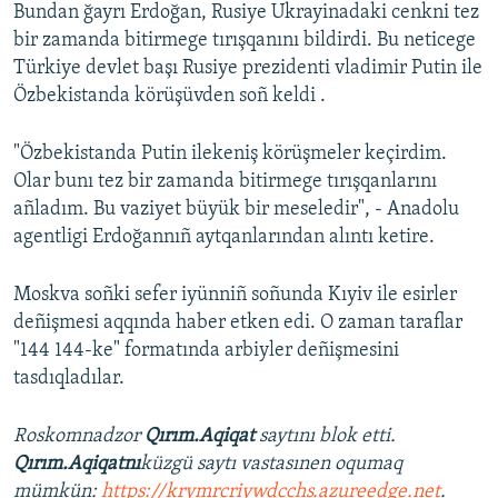
Bundan ğayrı Erdoğan, Rusiye Ukrayinadaki cenkni tez
bir zamanda bitirmege tırışqanını bildirdi. Bu neticege
Türkiye devlet başı Rusiye prezidenti vladimir Putin ile
Özbekistanda körüşüvden soñ keldi .
"Özbekistanda Putin ilekeniş körüşmeler keçirdim.
Olar bunı tez bir zamanda bitirmege tırışqanlarını
añladım. Bu vaziyet büyük bir meseledir", - Anadolu
agentligi Erdoğannıñ aytqanlarından alıntı ketire.
Moskva soñki sefer iyünniñ soñunda Kıyiv ile esirler
deñişmesi aqqında haber etken edi. O zaman taraflar
"144 144-ke" formatında arbiyler deñişmesini
tasdıqladılar.
Roskomnadzor
Qırım.Aqiqat
saytını blok etti.
Qırım.Aqiqatnı
küzgü saytı vastasınen oqumaq
mümkün:
https://krymrcriywdcchs.azureedge.net
.