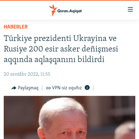
Link
açıqlığı
Esas
HABERLER
mündericege
HABERLER
Türkiye prezidenti Ukrayina ve
qaytmaq
SİYASET
Baş
Rusiye 200 esir asker deñişmesi
İQTİSADİYAT
navigatsiyağa
aqqında aqlaşqanını bildirdi
qaytmaq
CEMİYET
Qıdıruvğa
20 sentâbr 2022, 11:55
MEDENİYET
qaytmaq
Paylaşmaq
VPN-siz oquñız
İNSAN AQLARI
VİDEO
SÜRET
BLOGLAR
FİKİR