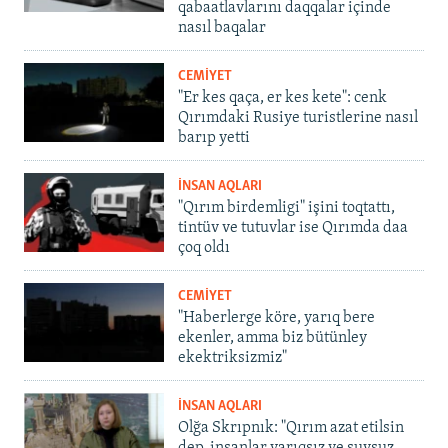
qabaatlavlarını daqqalar içinde
nasıl baqalar
CEMİYET
"Er kes qaça, er kes kete": cenk
Qırımdaki Rusiye turistlerine nasıl
barıp yetti
İNSAN AQLARI
"Qırım birdemligi" işini toqtattı,
tintüv ve tutuvlar ise Qırımda daa
çoq oldı
CEMİYET
"Haberlerge köre, yarıq bere
ekenler, amma biz bütünley
ekektriksizmiz"
İNSAN AQLARI
Olğa Skrıpnık: "Qırım azat etilsin