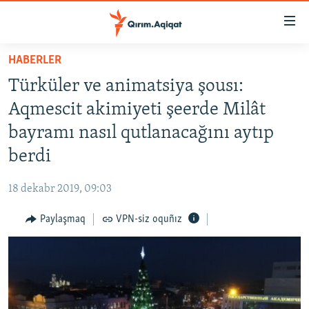
Link
açıqlığı
Esas
HABERLER
mündericege
HABERLER
Türküler ve animatsiya şousı:
qaytmaq
SİYASET
Baş
Aqmescit akimiyeti şeerde Milât
İQTİSADİYAT
navigatsiyağa
bayramı nasıl qutlanacağını aytıp
qaytmaq
CEMİYET
berdi
Qıdıruvğa
MEDENİYET
qaytmaq
18 dekabr 2019, 09:03
İNSAN AQLARI
Paylaşmaq
VPN-siz oquñız
VİDEO
SÜRET
BLOGLAR
FİKİR