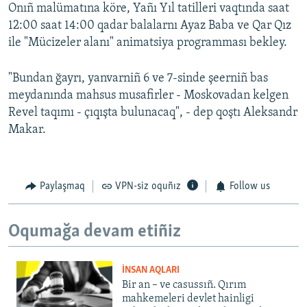
Onıñ malümatına köre, Yañı Yıl tatilleri vaqtında saat
12:00 saat 14:00 qadar balalarnı Ayaz Baba ve Qar Qız
ile "Mücizeler alanı" animatsiya programması bekley.
"Bundan ğayrı, yanvarniñ 6 ve 7-sinde şeerniñ bas
meydanında mahsus musafirler - Moskovadan kelgen
Revel taqımı - çıqışta bulunacaq", - dep qoştı Aleksandr
Makar.
Paylaşmaq
VPN-siz oquñız
Follow us
Oqumağa devam etiñiz
İNSAN AQLARI
Bir an – ve casussıñ. Qırım
mahkemeleri devlet hainligi