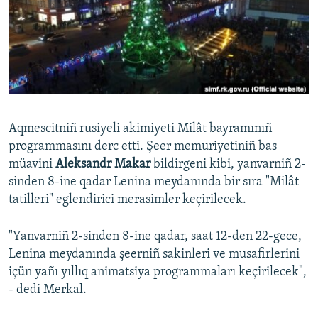
Русский
Українською
QOŞULIÑIZ!
Aqmescitniñ rusiyeli akimiyeti Milât bayramınıñ
programmasını derc etti. Şeer memuriyetiniñ bas
RFE/RS bütün saytları
müavini
Aleksandr Makar
bildirgeni kibi, yanvarniñ 2-
sinden 8-ine qadar Lenina meydanında bir sıra "Milât
tatilleri" eglendirici merasimler keçirilecek.
"Yanvarniñ 2-sinden 8-ine qadar, saat 12-den 22-gece,
Lenina meydanında şeerniñ sakinleri ve musafirlerini
içün yañı yıllıq animatsiya programmaları keçirilecek",
- dedi Merkal.