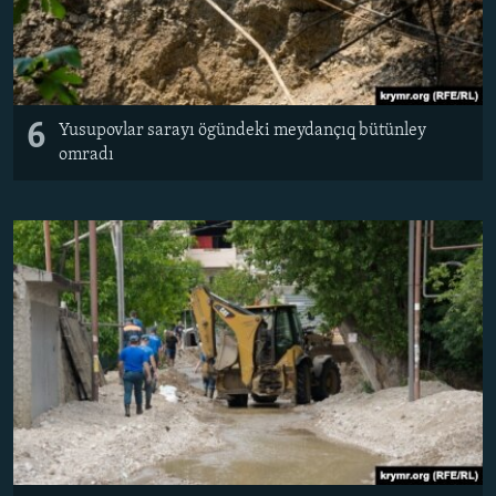
6
Yusupovlar sarayı ögündeki meydançıq bütünley
omradı