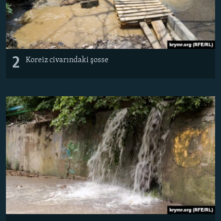
2
​Koreiz civarındaki şosse