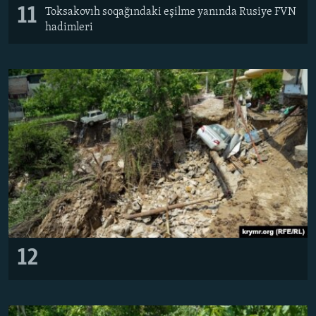
11
Toksakovıh soqağındaki eşilme yanında Rusiye FVN
hadimleri
12