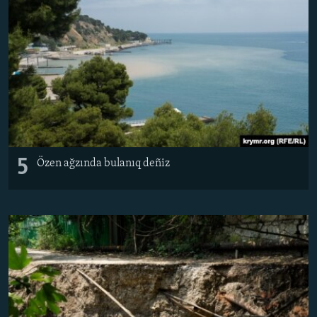
5
Özen ağzında bulanıq deñiz