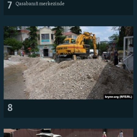
7
Qasabanıñ merkezinde
8