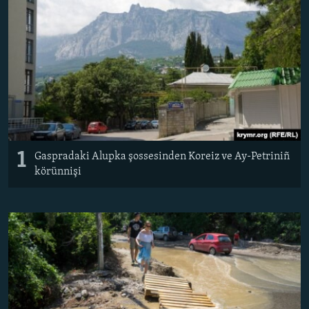
Русский
Українською
QOŞULIÑIZ!
RFE/RS bütün saytları
1
Gaspradaki Alupka şossesinden Koreiz ve Ay-Petriniñ
körünnişi