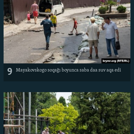
9
Mayakovskogo soqağı boyunca saba daa suv aqa edi