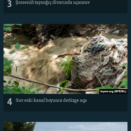
3
Şosseniñ tayanğıç divarında uçansuv
4
Suv eski kanal boyunca deñizge aqa