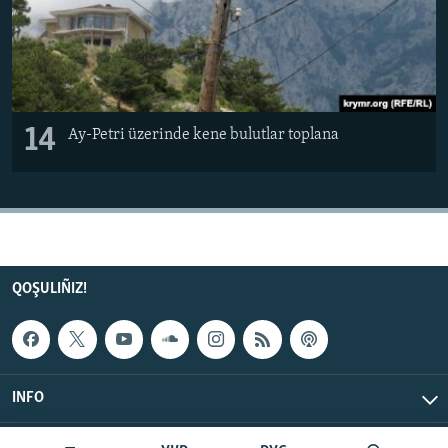
14
Ay-Petri üzerinde kene bulutlar toplana
QOŞULIÑIZ!
INFO