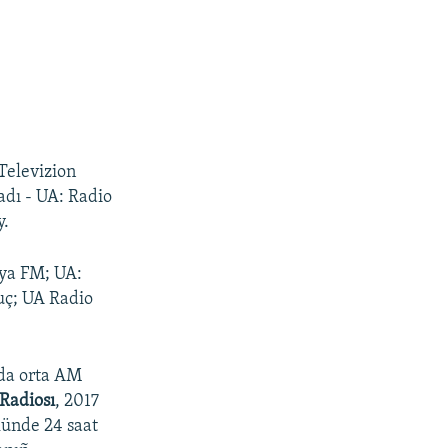
 Televizion
ladı - UA: Radio
y.
iya FM; UA:
uç; UA Radio
mda orta AM
Radiosı
, 2017
künde 24 saat