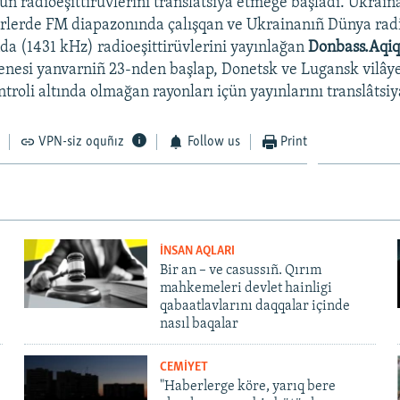
çün radioeşittirüvlerini translâtsiya etmege başladı. Ukrain
rlerde FM diapazonında çalışqan ve Ukrainanıñ Dünya rad
nda (1431 kHz) radioeşittirüvlerini yayınlağan
Donbass.Aqiq
senesi yanvarniñ 23-nden başlap, Donetsk ve Lugansk vilâye
roli altında olmağan rayonları içün yayınlarını translâtsiy
VPN-siz oquñız
Follow us
Print
İNSAN AQLARI
Bir an – ve casussıñ. Qırım
mahkemeleri devlet hainligi
qabaatlavlarını daqqalar içinde
nasıl baqalar
CEMİYET
"Haberlerge köre, yarıq bere