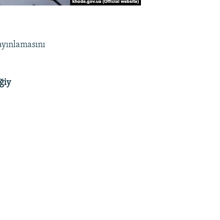
ayınlamasını
ğiy