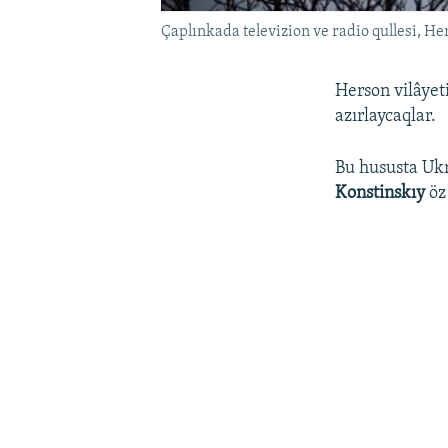
Çaplınkada televizion ve radio qullesi, He
Herson vilâyet
azırlaycaqlar.
Bu hususta Ukra
Konstinskıy
öz