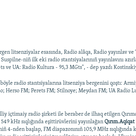
rgen litsenziyalar esasında, Radio alâqa, Radio yayınlav ve
Suspilne-niñ ilk eki radio stantsiyalarınıñ yayınlavını azır
ts ve UA: Radio Kultura - 95,3 MGts", - dep yazdı Kostinski
 böyle radio stantsiyalarına litsenziya bergenini qoştı: Arm
io; Herso FM; Perets FM; Stilnoye; Meydan FM; UA Radio L
liy içtimaiy radio şirketi ile beraber de ilhaq etilgen Qırı
 549 kHz sıqlığında eşittirüvlerini yayınlağan
Qırım.Aqiqat 
niñ 4-nden başlap, FM diapazonınıñ 105,9 MHz sıqlığında 