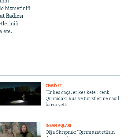
anıñ
io hizmetiniñ
at Radiosı
tleriniñ
a ete.
CEMİYET
"Er kes qaça, er kes kete": cenk
Qırımdaki Rusiye turistlerine nasıl
barıp yetti
İNSAN AQLARI
Olğa Skrıpnık: "Qırım azat etilsin