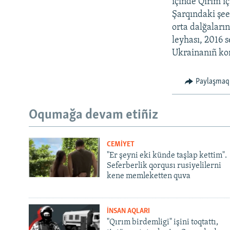
içinde Qırım i
Şarqındaki şee
orta dalğaları
leyhası, 2016 
Ukrainanıñ kont
Paylaşmaq
Oqumağa devam etiñiz
CEMİYET
"Er şeyni eki künde taşlap kettim".
Seferberlik qorqusı rusiyelilerni
kene memleketten quva
İNSAN AQLARI
"Qırım birdemligi" işini toqtattı,