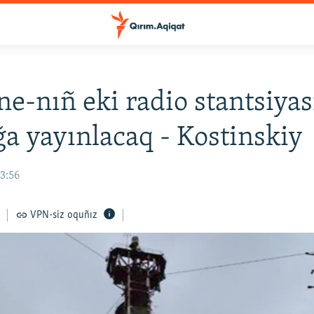
ne-nıñ eki radio stantsiyas
a yayınlacaq - Kostinskiy
13:56
VPN-siz oquñız