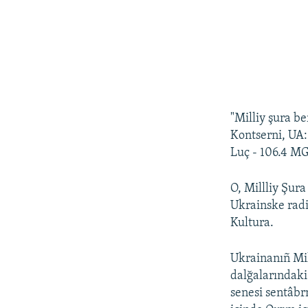
"Milliy şura be
Kontserni, UA: 
Luç - 106.4 MG
O, Millliy Şura
Ukrainske rad
Kultura.
Ukrainanıñ Mil
dalğalarındaki
senesi sentâbr