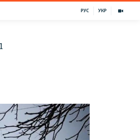
РУС
УКР
ı