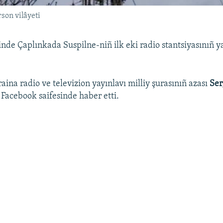
rson vilâyeti
inde Çaplınkada Suspilne-niñ ilk eki radio stantsiyasınıñ y
ina radio ve televizion yayınlavı milliy şurasınıñ azası
Ser
 Facebook saifesinde haber etti.