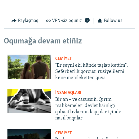
Paylaşmaq
VPN-siz oquñız
Follow us
Oqumağa devam etiñiz
CEMİYET
"Er şeyni eki künde taşlap kettim".
Seferberlik qorqusı rusiyelilerni
kene memleketten quva
İNSAN AQLARI
Bir an – ve casussıñ. Qırım
mahkemeleri devlet hainligi
qabaatlavlarını daqqalar içinde
nasıl baqalar
CEMİYET