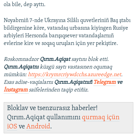
ola bile, dep ayttı.
Noyabrniñ 7-nde Ukrayına Silâlı quvetleriniñ Baş ştabı
bildirgenine köre, vatandaş urbasına kiyingen Rusiye
arbiyleri Hersonda barışıqsever vatandaşlarnıñ
evlerine kire ve soqaq uruşları içün yer pekiştire.
Roskomnadzor
Qırım.Aqiqat
saytını blok etti.
Qırım.Aqiqatnı
küzgü saytı vastasınen oqumaq
mümkün:
https://krymrcriywdcchs.azureedge.net
.
Esas adise-vaqialarnı
Qırım.Aqiqatnıñ
Telegram
ve
İnstagram
saifelerinden taqip etiñiz.
Bloklav ve tsenzurasız haberler!
Qırım.Aqiqat qullanımını
qurmaq içün
iOS
ve
Android
.