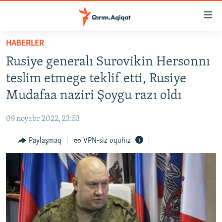
Link
açıqlığı
Esas
HABERLER
mündericege
HABERLER
Rusiye generalı Surovikin Hersonnı
qaytmaq
SİYASET
Baş
teslim etmege teklif etti, Rusiye
İQTİSADİYAT
navigatsiyağa
Mudafaa naziri Şoygu razı oldı
qaytmaq
CEMİYET
Qıdıruvğa
09 noyabr 2022, 23:53
MEDENİYET
qaytmaq
Paylaşmaq
VPN-siz oquñız
İNSAN AQLARI
VİDEO
SÜRET
BLOGLAR
FİKİR