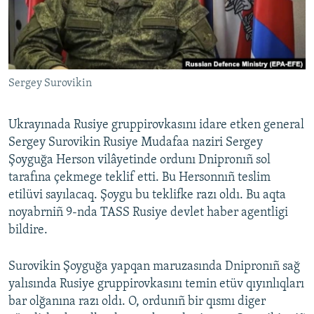
Русский
Українською
Sergey Surovikin
QOŞULIÑIZ!
Ukrayınada Rusiye gruppirovkasını idare etken general
Sergey Surovikin Rusiye Mudafaa naziri Sergey
RFE/RS bütün saytları
Şoyguğa Herson vilâyetinde ordunı Dnipronıñ sol
tarafına çekmege teklif etti. Bu Hersonnıñ teslim
etilüvi sayılacaq. Şoygu bu teklifke razı oldı. Bu aqta
noyabrniñ 9-nda TASS Rusiye devlet haber agentligi
bildire.
Surovikin Şoyguğa yapqan maruzasında Dnipronıñ sağ
yalısında Rusiye gruppirovkasını temin etüv qıyınlıqları
bar olğanına razı oldı. O, ordunıñ bir qısmı diger