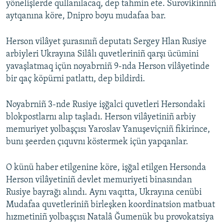
yönelişlerde qullanılacaq, dep tahmin ete. Surovikinniñ
aytqanına köre, Dnipro boyu mudafaa bar.
Herson vilâyet şurasınıñ deputatı Sergey Hlan Rusiye
arbiyleri Ukrayına Silâlı quvetleriniñ qarşı ücümini
yavaşlatmaq içün noyabrniñ 9-nda Herson vilâyetinde
bir qaç köpürni patlattı, dep bildirdi.
Noyabrniñ 3-nde Rusiye işğalci quvetleri Hersondaki
blokpostlarnı alıp taşladı. Herson vilâyetiniñ arbiy
memuriyet yolbaşçısı Yaroslav Yanuşeviçniñ fikirince,
bunı şeerden çıquvnı köstermek içün yapqanlar.
O künü haber etilgenine köre, işğal etilgen Hersonda
Herson vilâyetiniñ devlet memuriyeti binasından
Rusiye bayrağı alındı. Aynı vaqıtta, Ukrayına cenübi
Mudafaa quvetleriniñ birleşken koordinatsion matbuat
hızmetiniñ yolbaşçısı Natalâ Ğumenük bu provokatsiya