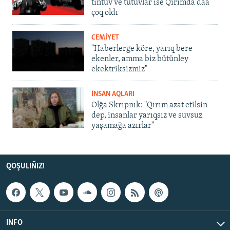
tintüv ve tutuvlar ise Qırımda daa
çoq oldı
CEMİYET
"Haberlerge köre, yarıq bere
ekenler, amma biz bütünley
ekektriksizmiz"
İNSAN AQLARI
Olğa Skrıpnık: "Qırım azat etilsin
dep, insanlar yarıqsız ve suvsuz
yaşamağa azırlar"
QOŞULIÑIZ!
INFO