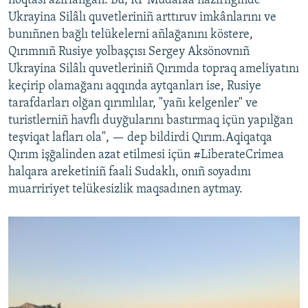
noqtası azırlanğan. Bu, RF Mudafaa nazirliginde
Ukrayina Silâlı quvetleriniñ arttıruv imkânlarını ve
bunıñnen bağlı telükelerni añlağanını köstere,
Qırımnıñ Rusiye yolbaşçısı Sergey Aksönovnıñ
Ukrayina Silâlı quvetleriniñ Qırımda topraq ameliyatını
keçirip olamağanı aqqında aytqanları ise, Rusiye
tarafdarları olğan qırımlılar, "yañı kelgenler" ve
turistlerniñ havflı duyğularını bastırmaq içün yapılğan
teşviqat lafları ola", — dep bildirdi Qırım.Aqiqatqa
Qırım işğalinden azat etilmesi içün #LiberateCrimea
halqara areketiniñ faali Sudaklı, onıñ soyadını
muarririyet telükesizlik maqsadınen aytmay.