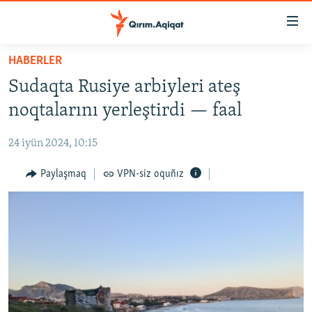
Link
açıqlığı
Esas
HABERLER
mündericege
HABERLER
Sudaqta Rusiye arbiyleri ateş
qaytmaq
SİYASET
Baş
noqtalarını yerleştirdi — faal
İQTİSADİYAT
navigatsiyağa
qaytmaq
24 iyün 2024, 10:15
CEMİYET
Qıdıruvğa
MEDENİYET
Paylaşmaq
VPN-siz oquñız
qaytmaq
İNSAN AQLARI
VİDEO
SÜRET
BLOGLAR
FİKİR