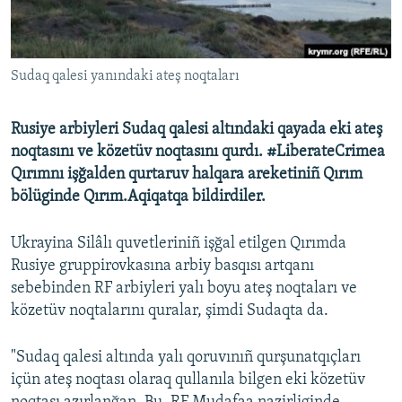
Русский
Українською
Sudaq qalesi yanındaki ateş noqtaları
QOŞULIÑIZ!
Rusiye arbiyleri Sudaq qalesi altındaki qayada eki ateş
noqtasını ve közetüv noqtasını qurdı. #LiberateCrimea
Qırımnı işğalden qurtaruv halqara areketiniñ Qırım
RFE/RS bütün saytları
bölüginde Qırım.Aqiqatqa bildirdiler.
Ukrayina Silâlı quvetleriniñ işğal etilgen Qırımda
Rusiye gruppirovkasına arbiy basqısı artqanı
sebebinden RF arbiyleri yalı boyu ateş noqtaları ve
közetüv noqtalarını quralar, şimdi Sudaqta da.
"Sudaq qalesi altında yalı qoruvınıñ qurşunatqıçları
içün ateş noqtası olaraq qullanıla bilgen eki közetüv