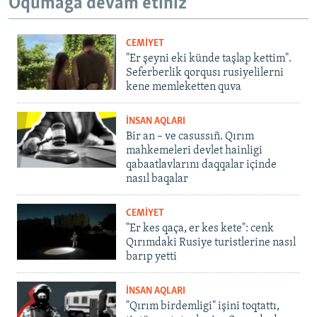
Oqumağa devam etiñiz
CEMİYET
"Er şeyni eki künde taşlap kettim".
Seferberlik qorqusı rusiyelilerni
kene memleketten quva
İNSAN AQLARI
Bir an – ve casussıñ. Qırım
mahkemeleri devlet hainligi
qabaatlavlarını daqqalar içinde
nasıl baqalar
CEMİYET
"Er kes qaça, er kes kete": cenk
Qırımdaki Rusiye turistlerine nasıl
barıp yetti
İNSAN AQLARI
"Qırım birdemligi" işini toqtattı,