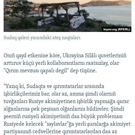
Sudaq qalesi yanındaki ateş noqtaları
Onıñ qayd etkenine köre, Ukrayina Silâlı quvetleriniñ
arttıruv küçü yerli kollaborantlarnı raatsızlay, olar
"Qırım mevzusı qapalı degil" dep tüşüne.
"Yazıq ki, Sudaqta ve qırımtatarlar arasında
işbirlikçilerimiz bar, olar az, amma şimdi olarnıñ
tuvğanları Rusiye akimiyetinen işbirlik yapmağa qarar
alğanlarına pek peşman olğanlarını bildireler. Şimdi
şeerniñ rusiyeli akimiyetiniñ daa büyük probleması
Rusiyede kelecek "saylavlar"ğa yerli şuralarğa akimiyet
partiyasınıñ cedvellerine qırımtatarlardan daa az