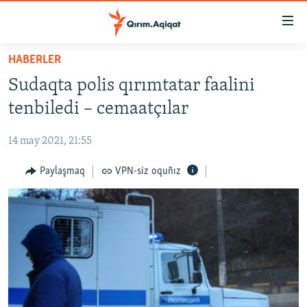
Link
açıqlığı
Esas
HABERLER
mündericege
HABERLER
Sudaqta polis qırımtatar faalini
qaytmaq
SİYASET
Baş
tenbiledi – cemaatçılar
İQTİSADİYAT
navigatsiyağa
qaytmaq
14 may 2021, 21:55
CEMİYET
Qıdıruvğa
MEDENİYET
Paylaşmaq
VPN-siz oquñız
qaytmaq
İNSAN AQLARI
VİDEO
SÜRET
BLOGLAR
FİKİR