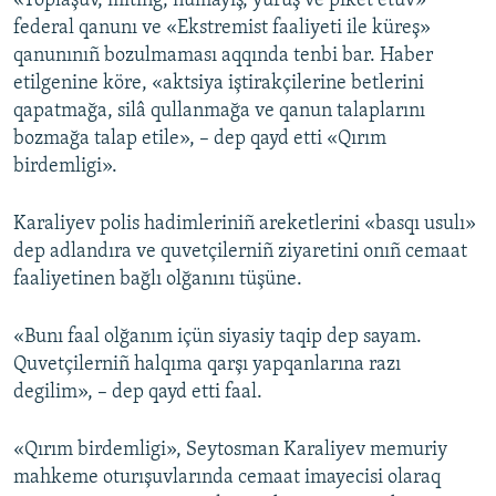
«Toplaşuv, miting, numayış, yürüş ve piket etüv»
federal qanunı ve «Ekstremist faaliyeti ile küreş»
qanunınıñ bozulmaması aqqında tenbi bar. Haber
etilgenine köre, «aktsiya iştirakçilerine betlerini
qapatmağa, silâ qullanmağa ve qanun talaplarını
bozmağa talap etile», – dep qayd etti «Qırım
birdemligi».
Karaliyev polis hadimleriniñ areketlerini «basqı usulı»
dep adlandıra ve quvetçilerniñ ziyaretini onıñ cemaat
faaliyetinen bağlı olğanını tüşüne.
«Bunı faal olğanım içün siyasiy taqip dep sayam.
Quvetçilerniñ halqıma qarşı yapqanlarına razı
degilim», – dep qayd etti faal.
«Qırım birdemligi», Seytosman Karaliyev memuriy
mahkeme oturışuvlarında cemaat imayecisi olaraq