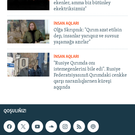
ekenler, amma biz bütünley
ekektriksizmiz"
İNSAN AQLARI
Olğa Skrıpnık: "Qırım azat etilsin
dep, insanlar yarıqsız ve suvsuz
yaşamağa azırlar"
İNSAN AQLARI
"Rusiye Qırımda onı
istemegenlerini bile edi". Rusiye
Federatsiyasınıñ Qırımdaki cenkke
qarşı narazılıqlarnen küreşi
aqqında
QOŞULIÑIZ!