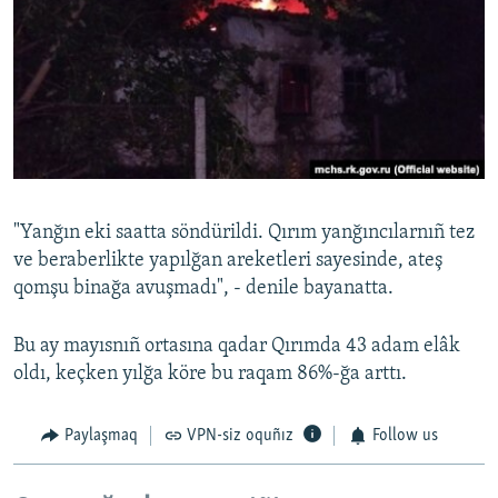
"Yanğın eki saatta söndürildi. Qırım yanğıncılarnıñ tez
ve beraberlikte yapılğan areketleri sayesinde, ateş
qomşu binağa avuşmadı", - denile bayanatta.
Bu ay mayısnıñ ortasına qadar Qırımda 43 adam elâk
oldı, keçken yılğa köre bu raqam 86%-ğa arttı.
Paylaşmaq
VPN-siz oquñız
Follow us