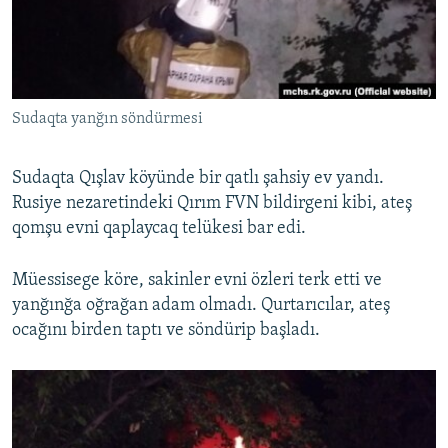
Русский
Українською
Sudaqta yanğın söndürmesi
QOŞULIÑIZ!
Sudaqta Qışlav köyünde bir qatlı şahsiy ev yandı.
Rusiye nezaretindeki Qırım FVN bildirgeni kibi, ateş
RFE/RS bütün saytları
qomşu evni qaplaycaq telükesi bar edi.
Müessisege köre, sakinler evni özleri terk etti ve
yanğınğa oğrağan adam olmadı. Qurtarıcılar, ateş
ocağını birden taptı ve söndürip başladı.