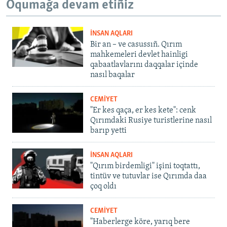
Oqumağa devam etiñiz
İNSAN AQLARI
Bir an – ve casussıñ. Qırım
mahkemeleri devlet hainligi
qabaatlavlarını daqqalar içinde
nasıl baqalar
CEMİYET
"Er kes qaça, er kes kete": cenk
Qırımdaki Rusiye turistlerine nasıl
barıp yetti
İNSAN AQLARI
"Qırım birdemligi" işini toqtattı,
tintüv ve tutuvlar ise Qırımda daa
çoq oldı
CEMİYET
"Haberlerge köre, yarıq bere