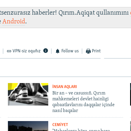
 tsenzurasız haberler! Qırım.Aqiqat qullanımını
e
Android
.
VPN-siz oquñız
Follow us
Print
İNSAN AQLARI
Bir an – ve casussıñ. Qırım
mahkemeleri devlet hainligi
qabaatlavlarını daqqalar içinde
nasıl baqalar
CEMİYET