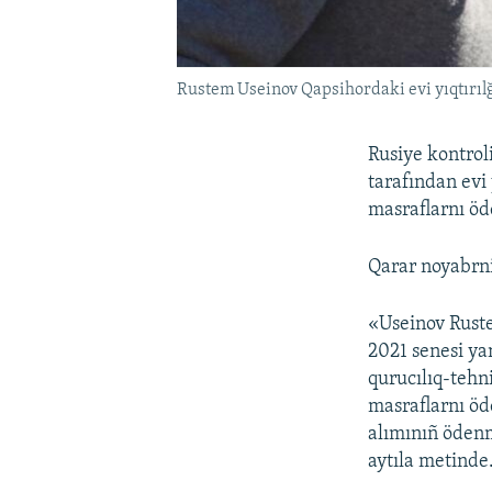
Rustem Useinov Qapsihordaki evi yıqtırı
Rusiye kontro
tarafından evi 
masraflarnı öd
Qarar noyabrn
«Useinov Rust
2021 senesi y
qurucılıq-tehni
masraflarnı öd
alımınıñ öden
aytıla metinde