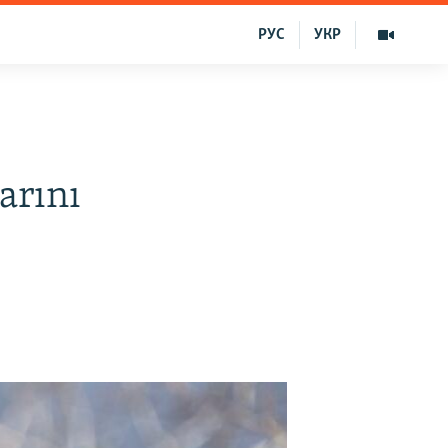
РУС
УКР
arını