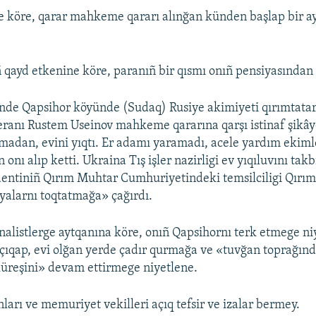
e köre, qarar mahkeme qararı alınğan künden başlap bir ay 
iñ qayd etkenine köre, paranıñ bir qısmı onıñ pensiyasından
de Qapsihor köyünde (Sudaq) Rusiye akimiyeti qırımtatar
eranı Rustem Useinov mahkeme qararına qarşı istinaf şikây
adan, evini yıqtı. Er adamı yaramadı, acele yardım ekiml
 onı alıp ketti. Ukraina Tış işler nazirligi ev yıqıluvını takbi
entiniñ Qırım Muhtar Cumhuriyetindeki temsilciligi Qırım
iyalarnı toqtatmağa» çağırdı.
nalistlerge aytqanına köre, onıñ Qapsihornı terk etmege niy
çıqap, evi olğan yerde çadır qurmağa ve «tuvğan toprağın
üreşini» devam ettirmege niyetlene.
ları ve memuriyet vekilleri açıq tefsir ve izalar bermey.