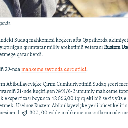
lğanda
lindeki Sudaq mahkemesi keçken afta Qapsihorda akimiyet 
yıqtırılğan qırımtatar milliy areketiniñ veteranı
Rustem Us
etmege qarar berdi.
iñ 29-nda
mahkeme saytında derc etildi
.
em Abibullayeviçke Qırım Cumhuriyetiniñ Sudaq şeeri me
anvarniñ 21-nde keçirilgen №91/6-2 umumiy mahkeme topra
k ekspertizası boyunca 42 856,00 (qırq eki biñ sekiz yüz elli
etmek. Useinov Rustem Abibullayeviçke yerli bücet kelirin
mesinen bağlı 300, 00 ruble mahkeme masraflarını ödetme
.