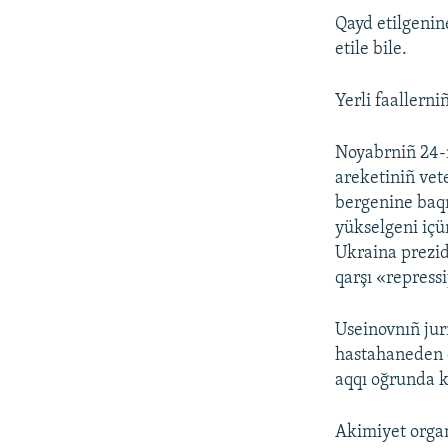
Qayd etilgenin
etile bile.
Yerli faallern
Noyabrniñ 24-n
areketiniñ vet
bergenine baqm
yükselgeni içün
Ukraina prezid
qarşı «repress
Useinovnıñ jur
hastahaneden 
aqqı oğrunda k
Akimiyet organ