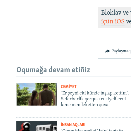
Bloklav ve
içün
iOS
v
Paylaşmaq
Oqumağa devam etiñiz
CEMİYET
"Er şeyni eki künde taşlap kettim".
Seferberlik qorqusı rusiyelilerni
kene memleketten quva
İNSAN AQLARI