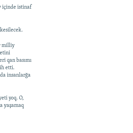
içinde istinaf
 kesilecek.
 milliy
etini
eri qan basımı
h etti.
da insanlarğa
eti yoq. O,
da yaşamaq