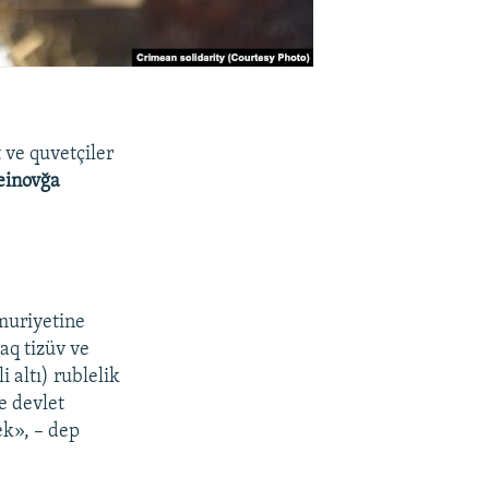
ve quvetçiler
einovğa
muriyetine
q tizüv ve
 altı) rublelik
e devlet
k», – dep