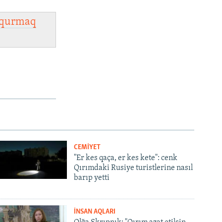
qurmaq
CEMİYET
"Er kes qaça, er kes kete": cenk
Qırımdaki Rusiye turistlerine nasıl
barıp yetti
İNSAN AQLARI