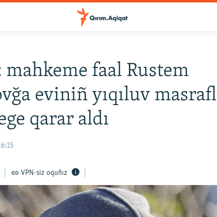
: mahkeme faal Rustem
vğa eviniñ yıqıluv masrafl
ge qarar aldı
16:15
VPN-siz oquñız