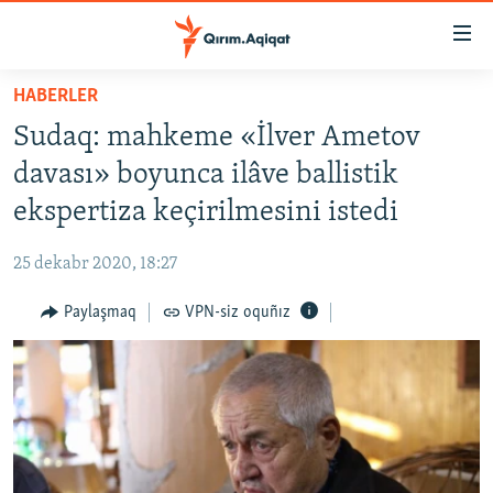
Link
açıqlığı
Esas
HABERLER
mündericege
HABERLER
Sudaq: mahkeme «İlver Ametov
qaytmaq
SİYASET
Baş
davası» boyunca ilâve ballistik
İQTİSADİYAT
navigatsiyağa
ekspertiza keçirilmesini istedi
qaytmaq
CEMİYET
Qıdıruvğa
25 dekabr 2020, 18:27
MEDENİYET
qaytmaq
Paylaşmaq
VPN-siz oquñız
İNSAN AQLARI
VİDEO
SÜRET
BLOGLAR
FİKİR