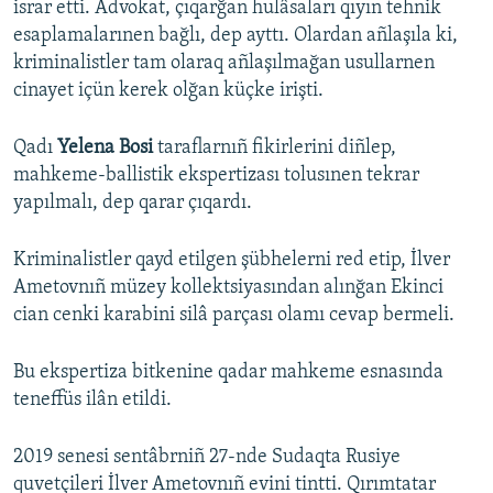
israr etti. Advokat, çıqarğan hulâsaları qıyın tehnik
esaplamalarınen bağlı, dep ayttı. Olardan añlaşıla ki,
kriminalistler tam olaraq añlaşılmağan usullarnen
cinayet içün kerek olğan küçke irişti.
Qadı
Yelena Bosi
taraflarnıñ fikirlerini diñlep,
mahkeme-ballistik ekspertizası tolusınen tekrar
yapılmalı, dep qarar çıqardı.
Kriminalistler qayd etilgen şübhelerni red etip, İlver
Ametovnıñ müzey kollektsiyasından alınğan Ekinci
cian cenki karabini silâ parçası olamı cevap bermeli.
Bu ekspertiza bitkenine qadar mahkeme esnasında
teneffüs ilân etildi.
2019 senesi sentâbrniñ 27-nde Sudaqta Rusiye
quvetçileri İlver Ametovnıñ evini tintti. Qırımtatar