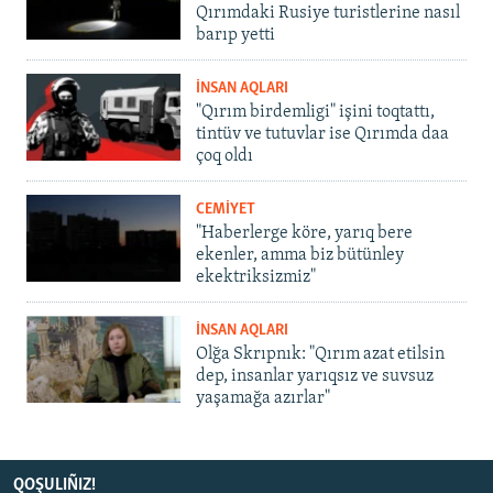
Qırımdaki Rusiye turistlerine nasıl
barıp yetti
İNSAN AQLARI
"Qırım birdemligi" işini toqtattı,
tintüv ve tutuvlar ise Qırımda daa
çoq oldı
CEMİYET
"Haberlerge köre, yarıq bere
ekenler, amma biz bütünley
ekektriksizmiz"
İNSAN AQLARI
Olğa Skrıpnık: "Qırım azat etilsin
dep, insanlar yarıqsız ve suvsuz
yaşamağa azırlar"
QOŞULIÑIZ!