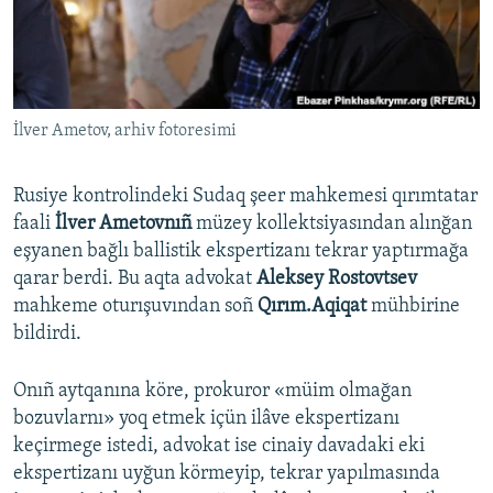
Русский
Українською
İlver Ametov, arhiv fotoresimi
QOŞULIÑIZ!
Rusiye kontrolindeki Sudaq şeer mahkemesi qırımtatar
faali
İlver Ametovnıñ
müzey kollektsiyasından alınğan
RFE/RS bütün saytları
eşyanen bağlı ballistik ekspertizanı tekrar yaptırmağa
qarar berdi. Bu aqta advokat
Aleksey Rostovtsev
mahkeme oturışuvından soñ
Qırım.Aqiqat
mühbirine
bildirdi.
Onıñ aytqanına köre, prokuror «müim olmağan
bozuvlarnı» yoq etmek içün ilâve ekspertizanı
keçirmege istedi, advokat ise cinaiy davadaki eki
ekspertizanı uyğun körmeyip, tekrar yapılmasında