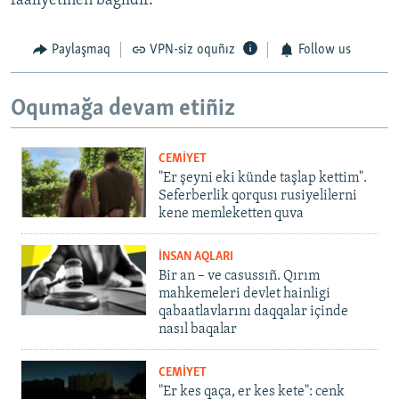
faaliyetinen bağlıdır.
Paylaşmaq
VPN-siz oquñız
Follow us
Oqumağa devam etiñiz
CEMİYET
"Er şeyni eki künde taşlap kettim".
Seferberlik qorqusı rusiyelilerni
kene memleketten quva
İNSAN AQLARI
Bir an – ve casussıñ. Qırım
mahkemeleri devlet hainligi
qabaatlavlarını daqqalar içinde
nasıl baqalar
CEMİYET
"Er kes qaça, er kes kete": cenk