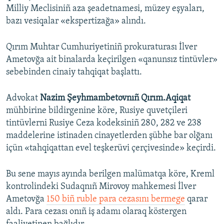
Milliy Meclisiniñ aza şeadetnamesi, müzey eşyaları,
bazı vesiqalar «ekspertizağa» alındı.
Qırım Muhtar Cumhuriyetiniñ prokuraturası İlver
Ametovğa ait binalarda keçirilgen «qanunsız tintüvler»
sebebinden cinaiy tahqiqat başlattı.
Advokat
Nazim Şeyhmambetovnıñ Qırım.Aqiqat
mühbirine bildirgenine köre, Rusiye quvetçileri
tintüvlerni Rusiye Ceza kodeksiniñ 280, 282 ve 238
maddelerine istinaden cinayetlerden şübhe bar olğanı
içün «tahqiqattan evel teşkerüvi çerçivesinde» keçirdi.
Bu sene mayıs ayında berilgen malümatqa köre, Kreml
kontrolindeki Sudaqnıñ Mirovoy mahkemesi İlver
Ametovğa
150 biñ ruble para cezasını bermege
qarar
aldı. Para cezası onıñ iş adamı olaraq köstergen