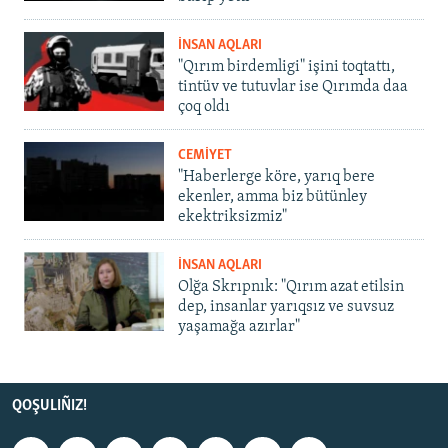
İNSAN AQLARI
"Qırım birdemligi" işini toqtattı,
tintüv ve tutuvlar ise Qırımda daa
çoq oldı
CEMİYET
"Haberlerge köre, yarıq bere
ekenler, amma biz bütünley
ekektriksizmiz"
İNSAN AQLARI
Olğa Skrıpnık: "Qırım azat etilsin
dep, insanlar yarıqsız ve suvsuz
yaşamağa azırlar"
QOŞULIÑIZ!