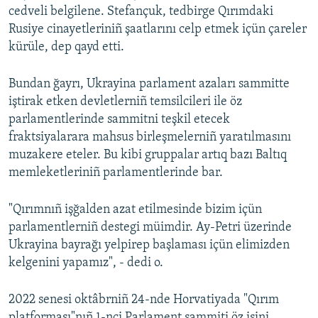
cedveli belgilene. Stefançuk, tedbirge Qırımdaki
Русский
Rusiye cinayetleriniñ şaatlarını celp etmek içün çareler
kürüle, dep qayd etti.
Українською
Bundan ğayrı, Ukrayina parlament azaları sammitte
QOŞULIÑIZ!
iştirak etken devletlerniñ temsilcileri ile öz
parlamentlerinde sammitni teşkil etecek
fraktsiyalarara mahsus birleşmelerniñ yaratılmasını
muzakere eteler. Bu kibi gruppalar artıq bazı Baltıq
RFE/RS bütün saytları
memleketleriniñ parlamentlerinde bar.
"Qırımnıñ işğalden azat etilmesinde bizim içün
parlamentlerniñ destegi müimdir. Ay-Petri üzerinde
Ukrayina bayrağı yelpirep başlaması içün elimizden
kelgenini yapamız", - dedi o.
2022 senesi oktâbrniñ 24-nde Horvatiyada "Qırım
platforması"nıñ 1-nci Parlament sammiti öz işini