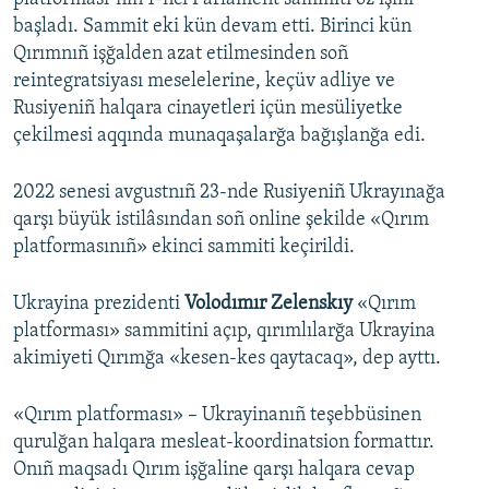
başladı. Sammit eki kün devam etti. Birinci kün
Qırımnıñ işğalden azat etilmesinden soñ
reintegratsiyası meselelerine, keçüv adliye ve
Rusiyeniñ halqara cinayetleri içün mesüliyetke
çekilmesi aqqında munaqaşalarğa bağışlanğa edi.
2022 senesi avgustnıñ 23-nde Rusiyeniñ Ukrayınağa
qarşı büyük istilâsından soñ online şekilde «Qırım
platformasınıñ» ekinci sammiti keçirildi.
Ukrayina prezidenti
Volodımır Zelenskıy
«Qırım
platforması» sammitini açıp, qırımlılarğa Ukrayina
akimiyeti Qırımğa «kesen-kes qaytacaq», dep ayttı.
«Qırım platforması» – Ukrayinanıñ teşebbüsinen
qurulğan halqara mesleat-koordinatsion formattır.
Onıñ maqsadı Qırım işğaline qarşı halqara cevap