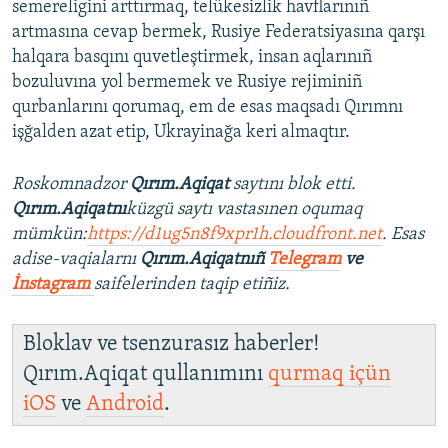
semereligini arttırmaq, telükesizlik havflarınıñ
artmasına cevap bermek, Rusiye Federatsiyasına qarşı
halqara basqını quvetleştirmek, insan aqlarınıñ
bozuluvına yol bermemek ve Rusiye rejiminiñ
qurbanlarını qorumaq, em de esas maqsadı Qırımnı
işğalden azat etip, Ukrayinağa keri almaqtır.
Roskomnadzor
Qırım.Aqiqat
saytını blok etti.
Qırım.Aqiqatnı
küzgü saytı vastasınen oqumaq
mümkün:
https://d1ug5n8f9xpr1h.cloudfront.net
. Esas
adise-vaqialarnı
Qırım.Aqiqatnıñ
Telegram
ve
İnstagram
saifelerinden taqip etiñiz.
Bloklav ve tsenzurasız haberler!
Qırım.Aqiqat qullanımını
qurmaq içün
iOS
ve
Android
.