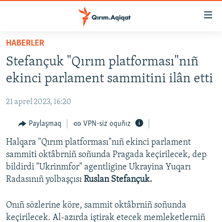
Link
açıqlığı
Esas
HABERLER
mündericege
HABERLER
Stefançuk "Qırım platforması"nıñ
qaytmaq
SİYASET
Baş
ekinci parlament sammitini ilân etti
İQTİSADİYAT
navigatsiyağa
qaytmaq
21 aprel 2023, 16:20
CEMİYET
Qıdıruvğa
MEDENİYET
Paylaşmaq
VPN-siz oquñız
qaytmaq
İNSAN AQLARI
Halqara "Qırım platforması"nıñ ekinci parlament
sammiti oktâbrniñ soñunda Pragada keçirilecek, dep
VİDEO
bildirdi "Ukrinmfor" agentligine Ukrayina Yuqarı
SÜRET
Radasınıñ yolbaşçısı
Ruslan Stefançuk.
BLOGLAR
Onıñ sözlerine köre, sammit oktâbrniñ soñunda
FİKİR
keçirilecek. Al-azırda iştirak etecek memleketlerniñ