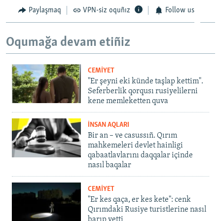
Paylaşmaq
VPN-siz oquñız
Follow us
Oqumağa devam etiñiz
CEMİYET
"Er şeyni eki künde taşlap kettim".
Seferberlik qorqusı rusiyelilerni
kene memleketten quva
İNSAN AQLARI
Bir an – ve casussıñ. Qırım
mahkemeleri devlet hainligi
qabaatlavlarını daqqalar içinde
nasıl baqalar
CEMİYET
"Er kes qaça, er kes kete": cenk
Qırımdaki Rusiye turistlerine nasıl
barıp yetti