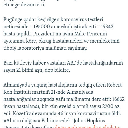
etmege devam etti.
Bugünge qadar keçirilgen koronavirus testleri
neticesinde – 195000 amerikalı iştirak etti – 19343
hasta tapıldı. Prezident muavini Mike Penceniñ
aytqanına köre, okrug hastahaneleri ve memleketniñ
tibbiy laboratoriya malümatı sayılmay.
Bazı kütleviy haber vastaları ABDde hastalanğanlarnıñ
sayısı 21 biñni aştı, dep bildire.
Almaniyada yuqunç hastalıqlarını tedqiq etken Robert
Koh İnstitutı martnıñ 21-nde Almaniyada
hastalanğanlar aqqında yañı malümatnı derc etti: 16662
insan hastalandı, bir kün evelsi olarnıñ sayısı 2700 az
edi. Közetüv devamında 46 insan koronavirustan öldi.
«Alman dalğası» Baltimoredeki Johns Hopkins