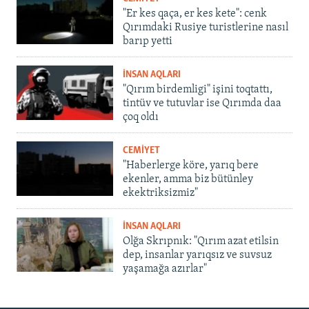
"Er kes qaça, er kes kete": cenk
Qırımdaki Rusiye turistlerine nasıl
barıp yetti
İNSAN AQLARI
"Qırım birdemligi" işini toqtattı,
tintüv ve tutuvlar ise Qırımda daa
çoq oldı
CEMİYET
"Haberlerge köre, yarıq bere
ekenler, amma biz bütünley
ekektriksizmiz"
İNSAN AQLARI
Olğa Skrıpnık: "Qırım azat etilsin
dep, insanlar yarıqsız ve suvsuz
yaşamağa azırlar"