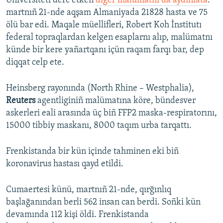
Universiteti derc etken
diger malümatnı da aydınlata
:
martnıñ 21-nde aqşam Almaniyada 21828 hasta ve 75
ölü bar edi. Maqale müellifleri, Robert Koh İnstitutı
federal topraqlardan kelgen esaplarnı alıp, malümatnı
künde bir kere yañartqanı içün raqam farqı bar, dep
diqqat celp ete.
Heinsberg rayonında (North Rhine – Westphalia),
Reuters
agentliginiñ malümatına köre, bündesver
askerleri eali arasında üç biñ FFP2 maska-respiratorını,
15000 tibbiy maskanı, 8000 taqım urba tarqattı.
Frenkistanda bir kün içinde tahminen eki biñ
koronavirus hastası qayd etildi.
Cumaertesi künü, martnıñ 21-nde, qırğınlıq
başlağanından berli 562 insan can berdi. Soñki kün
devamında 112 kişi öldi. Frenkistanda