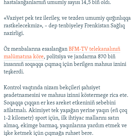
hastalanğanlarnıñ umumiy sayısı 14,5 biñ oldı.
«Vaziyet pek tez ileriley, ve tezden umumiy qırğınlıqqa
rastkelecekmiz», – dep tenbiyeley Frenkistan Sağlıq
nazirligi.
Öz menbalarına esaslanğan
BFM-TV telekanalınıñ
malümatına köre
, politsiya ve jandarma 870 biñ
insannıñ soqaqqa çıqmaq içün berilgen mahsus iznini
teşkerdi.
Kontrol vaqtında nizam bekçileri şahsiyet
şeadetnamesini ve mahsus izinni köstermege rica ete.
Soqaqqa çıqqan er kes areket etkeniniñ sebebini
añlatmalı. Akimiyet tek yaşağan yerine yaqın (eñ çoq
1-2 kilometr) sport içün, ilk ihtiyac mallarını satın
almaq, ekimge barmaq, yaqınlarına yardım etmek ve
işke ketmek içün çıqmağa ruhset bere.