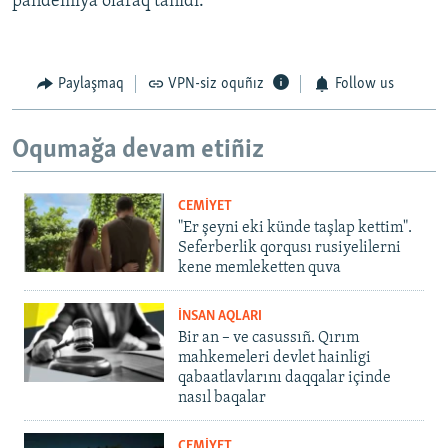
pandemiya olaraq tanıdı.
Paylaşmaq
VPN-siz oquñız
Follow us
Oqumağa devam etiñiz
CEMİYET
"Er şeyni eki künde taşlap kettim".
Seferberlik qorqusı rusiyelilerni
kene memleketten quva
İNSAN AQLARI
Bir an – ve casussıñ. Qırım
mahkemeleri devlet hainligi
qabaatlavlarını daqqalar içinde
nasıl baqalar
CEMİYET