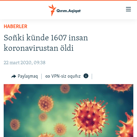
Link
açıqlığı
Esas
HABERLER
mündericege
HABERLER
Soñki künde 1607 insan
qaytmaq
SİYASET
Baş
koronavirustan öldi
İQTİSADİYAT
navigatsiyağa
qaytmaq
22 mart 2020, 09:38
CEMİYET
Qıdıruvğa
MEDENİYET
Paylaşmaq
VPN-siz oquñız
qaytmaq
İNSAN AQLARI
VİDEO
SÜRET
BLOGLAR
FİKİR