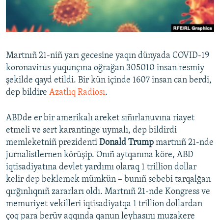
Русский
Українською
Martnıñ 21-niñ yarı gecesine yaqın dünyada COVID-19
QOŞULIÑIZ!
koronavirus yuqunçına oğrağan 305010 insan resmiy
şekilde qayd etildi. Bir kün içinde 1607 insan can berdi,
dep bildire
Azatlıq Radiosı
.
RFE/RS bütün saytları
ABDde er bir amerikalı areket sıñırlanuvına riayet
etmeli ve sert karantinge uymalı, dep bildirdi
memleketniñ prezidenti
Donald Trump
martnıñ 21-nde
jurnalistlernen körüşip. Onıñ aytqanına köre, ABD
iqtisadiyatına devlet yardımı olaraq 1 trillion dollar
kelir dep beklemek mümkün – bunıñ sebebi tarqalğan
qırğınlıqnıñ zararları oldı. Martnıñ 21-nde Kongress ve
memuriyet vekilleri iqtisadiyatqa 1 trillion dollardan
çoq para berüv aqqında qanun leyhasını muzakere