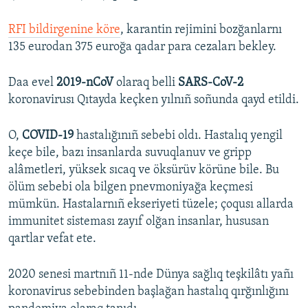
RFI bildirgenine köre
, karantin rejimini bozğanlarnı
135 eurodan 375 euroğa qadar para cezaları bekley.
Daa evel
2019-nCoV
olaraq belli
SARS-CoV-2
koronavirusı Qıtayda keçken yılnıñ soñunda qayd etildi.
O,
COVID-19
hastalığınıñ sebebi oldı. Hastalıq yengil
keçe bile, bazı insanlarda suvuqlanuv ve gripp
alâmetleri, yüksek sıcaq ve öksürüv körüne bile. Bu
ölüm sebebi ola bilgen pnevmoniyağa keçmesi
mümkün. Hastalarnıñ ekseriyeti tüzele; çoqusı allarda
immunitet sisteması zayıf olğan insanlar, hususan
qartlar vefat ete.
2020 senesi martnıñ 11-nde Dünya sağlıq teşkilâtı yañı
koronavirus sebebinden başlağan hastalıq qırğınlığını