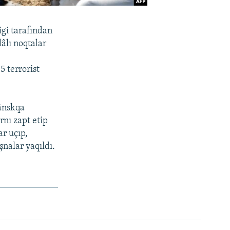
ligi tarafından
âlı noqtalar
5 terrorist
vânskqa
rnı zapt etip
ar uçıp,
şnalar yaqıldı.