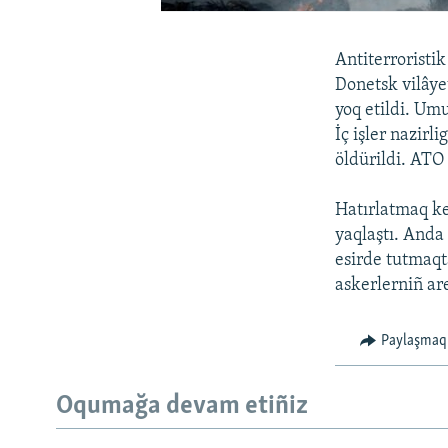
Antiterroristik
Donetsk vilâye
yoq etildi. Um
İç işler nazirl
öldürildi. ATO 
Hatırlatmaq ke
yaqlaştı. Anda
esirde tutmaqta
askerlerniñ are
Paylaşmaq
Oqumağa devam etiñiz