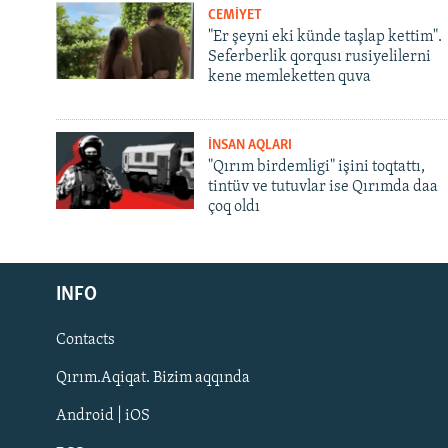
CEMİYET
"Er şeyni eki künde taşlap kettim".
Seferberlik qorqusı rusiyelilerni
kene memleketten quva
İNSAN AQLARI
"Qırım birdemligi" işini toqtattı,
tintüv ve tutuvlar ise Qırımda daa
çoq oldı
Русский
INFO
Українською
Contacts
QOŞULIÑIZ!
Qırım.Aqiqat. Bizim aqqında
Android | iOS