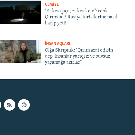
CEMİYET
"Er kes qaça, er kes kete": cenk
Qırımdaki Rusiye turistlerine nasıl
barıp yetti
İNSAN AQLARI
Olğa Skrıpnık: "Qırım azat etilsin
dep, insanlar yarıqsız ve suvsuz
yaşamağa azırlar"