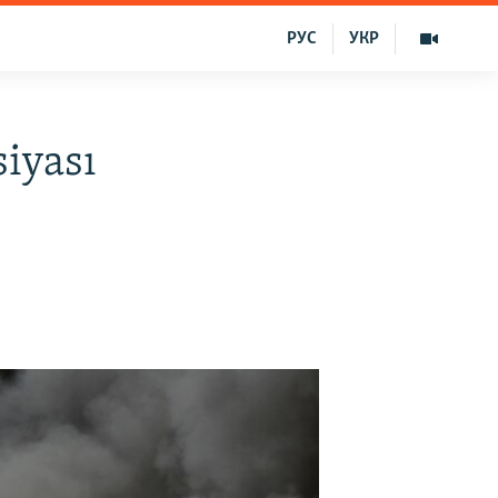
РУС
УКР
siyası