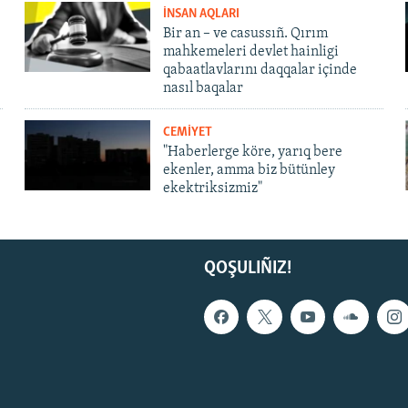
İNSAN AQLARI
Bir an – ve casussıñ. Qırım
mahkemeleri devlet hainligi
qabaatlavlarını daqqalar içinde
nasıl baqalar
CEMİYET
"Haberlerge köre, yarıq bere
ekenler, amma biz bütünley
ekektriksizmiz"
QOŞULIÑIZ!