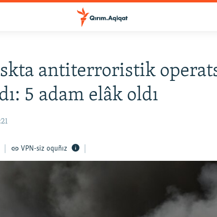
skta antiterroristik operat
dı: 5 adam elâk oldı
:21
VPN-siz oquñız