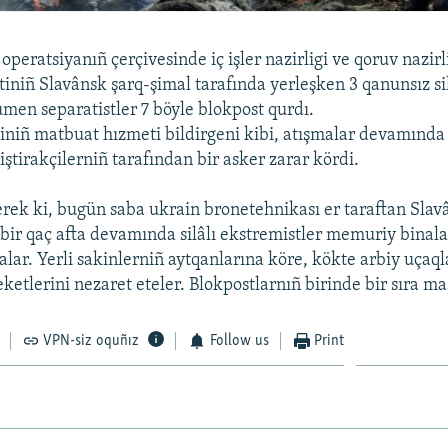
 operatsiyanıñ çerçivesinde iç işler nazirligi ve qoruv nazir
tiniñ Slavânsk şarq-şimal tarafında yerleşken 3 qanunsız sil
umen separatistler 7 böyle blokpost qurdı.
iginiñ matbuat hızmeti bildirgeni kibi, atışmalar devamında 
iştirakçilerniñ tarafından bir asker zarar kördi.
rek ki, bugün saba ukrain bronetehnikası er taraftan Sla
 bir qaç afta devamında silâlı ekstremistler memuriy binala
lar. Yerli sakinlerniñ aytqanlarına köre, kökte arbiy uçaql
ketlerini nezaret eteler. Blokpostlarnıñ birinde bir sıra ma
VPN-siz oquñız
Follow us
Print