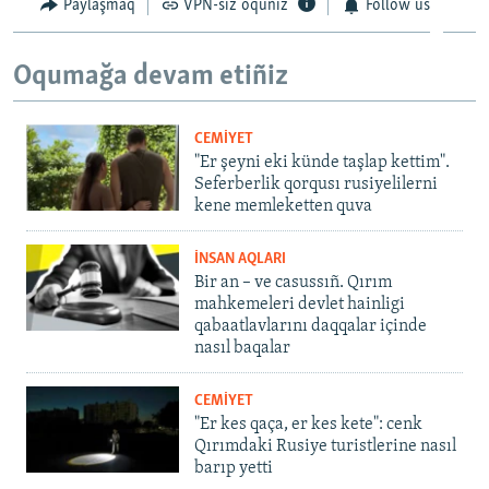
Paylaşmaq
VPN-siz oquñız
Follow us
Oqumağa devam etiñiz
CEMİYET
"Er şeyni eki künde taşlap kettim".
Seferberlik qorqusı rusiyelilerni
kene memleketten quva
İNSAN AQLARI
Bir an – ve casussıñ. Qırım
mahkemeleri devlet hainligi
qabaatlavlarını daqqalar içinde
nasıl baqalar
CEMİYET
"Er kes qaça, er kes kete": cenk
Qırımdaki Rusiye turistlerine nasıl
barıp yetti