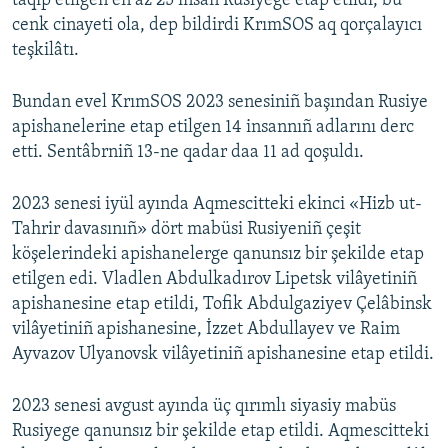
taqip etilgen eñ az 25 insan Rusiyege etap etildi, bu
cenk cinayeti ola, dep bildirdi KrımSOS aq qorçalayıcı
Русский
teşkilâtı.
Українською
Bundan evel KrımSOS 2023 senesiniñ başından Rusiye
QOŞULIÑIZ!
apishanelerine etap etilgen 14 insannıñ adlarını derc
etti. Sentâbrniñ 13-ne qadar daa 11 ad qoşuldı.
2023 senesi iyül ayında Aqmescitteki ekinci «Hizb ut-
RFE/RS bütün saytları
Tahrir davasınıñ» dört mabüsi Rusiyeniñ çeşit
köşelerindeki apishanelerge qanunsız bir şekilde etap
etilgen edi. Vladlen Abdulkadırov Lipetsk vilâyetiniñ
apishanesine etap etildi, Tofik Abdulgaziyev Çelâbinsk
vilâyetiniñ apishanesine, İzzet Abdullayev ve Raim
Ayvazov Ulyanovsk vilâyetiniñ apishanesine etap etildi.
2023 senesi avgust ayında üç qırımlı siyasiy mabüs
Rusiyege qanunsız bir şekilde etap etildi. Aqmescitteki