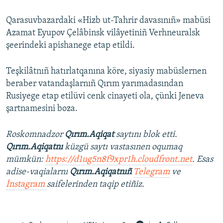
Qarasuvbazardaki «Hizb ut-Tahrir davasınıñ» mabüsi
Azamat Eyupov Çelâbinsk vilâyetiniñ Verhneuralsk
şeerindeki apishanege etap etildi.
Teşkilâtnıñ hatırlatqanına köre, siyasiy mabüslernen
beraber vatandaşlarnıñ Qırım yarımadasından
Rusiyege etap etilüvi cenk cinayeti ola, çünki Jeneva
şartnamesini boza.
Roskomnadzor
Qırım.Aqiqat
saytını blok etti.
Qırım.Aqiqatnı
küzgü saytı vastasınen oqumaq
mümkün:
https://d1ug5n8f9xpr1h.cloudfront.net
. Esas
adise-vaqialarnı
Qırım.Aqiqatnıñ
Telegram
ve
İnstagram
saifelerinden taqip etiñiz.