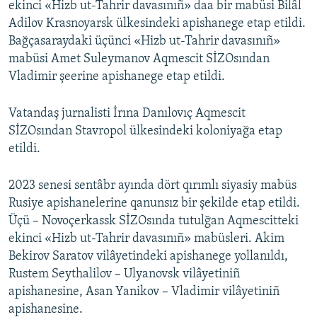
ekinci «Hizb ut-Tahrir davasınıñ» daa bir mabüsi Bilâl
Adilov Krasnoyarsk ülkesindeki apishanege etap etildi.
Bağçasaraydaki üçünci «Hizb ut-Tahrir davasınıñ»
mabüsi Amet Suleymanov Aqmescit SİZOsından
Vladimir şeerine apishanege etap etildi.
Vatandaş jurnalisti İrına Danılovıç Aqmescit
SİZOsından Stavropol ülkesindeki koloniyağa etap
etildi.
2023 senesi sentâbr ayında dört qırımlı siyasiy mabüs
Rusiye apishanelerine qanunsız bir şekilde etap etildi.
Üçü – Novoçerkassk SİZOsında tutulğan Aqmescitteki
ekinci «Hizb ut-Tahrir davasınıñ» mabüsleri. Akim
Bekirov Saratov vilâyetindeki apishanege yollanıldı,
Rustem Seythalilov – Ulyanovsk vilâyetiniñ
apishanesine, Asan Yanikov – Vladimir vilâyetiniñ
apishanesine.