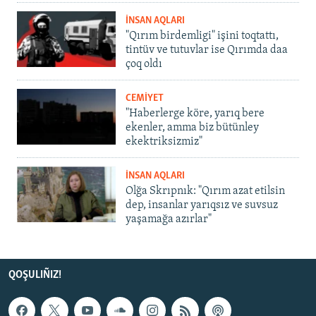
İNSAN AQLARI
"Qırım birdemligi" işini toqtattı,
tintüv ve tutuvlar ise Qırımda daa
çoq oldı
CEMİYET
"Haberlerge köre, yarıq bere
ekenler, amma biz bütünley
ekektriksizmiz"
İNSAN AQLARI
Olğa Skrıpnık: "Qırım azat etilsin
dep, insanlar yarıqsız ve suvsuz
yaşamağa azırlar"
QOŞULIÑIZ!