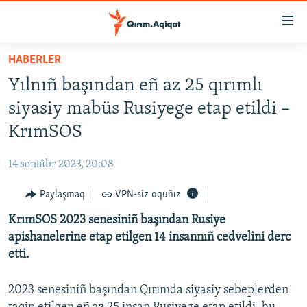
Link
açıqlığı
Esas
HABERLER
mündericege
HABERLER
Yılnıñ başından eñ az 25 qırımlı
qaytmaq
SİYASET
Baş
siyasiy mabüs Rusiyege etap etildi –
İQTİSADİYAT
navigatsiyağa
KrımSOS
qaytmaq
CEMİYET
Qıdıruvğa
14 sentâbr 2023, 20:08
MEDENİYET
qaytmaq
Paylaşmaq
VPN-siz oquñız
İNSAN AQLARI
KrımSOS 2023 senesiniñ başından Rusiye
VİDEO
apishanelerine etap etilgen 14 insannıñ cedvelini derc
SÜRET
etti.
BLOGLAR
2023 senesiniñ başından Qırımda siyasiy sebeplerden
FİKİR