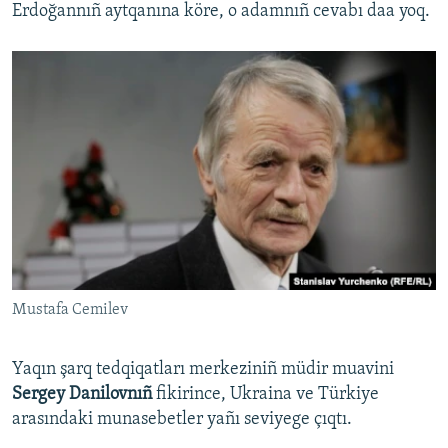
Erdoğannıñ aytqanına köre, o adamnıñ cevabı daa yoq.
Mustafa Cemilev
Yaqın şarq tedqiqatları merkeziniñ müdir muavini
Sergey Danilovnıñ
fikirince, Ukraina ve Türkiye
arasındaki munasebetler yañı seviyege çıqtı.