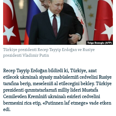
Русский
Українською
QOŞULIÑIZ!
Türkiye prezidenti Recep Tayyip Erdoğan ve Rusiye
prezidenti Vladimir Putin
RFE/RS bütün saytları
Recep Tayyip Erdoğan bildirdi ki, Türkiye, azat
etilecek ukrainalı siyasiy mabüslerniñ cedvelini Rusiye
tarafına berip, meseleniñ al etilecegini bekley. Türkiye
prezidenti qırımtatarlarnıñ milliy lideri Mustafa
Cemilevden Kremlniñ ukrainalı esirleri cedvelini
bermesini rica etip, «Putinnen laf etmege» vade etken
edi.