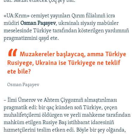
bar. Mezat etilecek çoq şey bar.
«UA:Krım» cemiyet yayınları Qırım filialınıñ icra
müdiri
Osman Paşayev
, ukrainalı siyasiy mabüsler
meselesinde Türkiye tarafından kösterilgen yardımnıñ
pragmatizmini qayd ete.
Muzakereler başlaycaq, amma Türkiye
Rusiyege, Ukraina ise Türkiyege ne teklif
ete bile?
Osman Paşayev
– İlmi Ümerov ve Ahtem Çiygoznıñ almaştırılması
pragmatik edi: bir qaç künden soñ Türkiye, çeçen
muhalifetçilerni öldürgen ve yerli mahkeme tarafından
mahküm etilgen Rusiye Baş istihbarat idaresiniñ
hızmetçilerini teslim etken edi. Böyle bir şey olğanda,