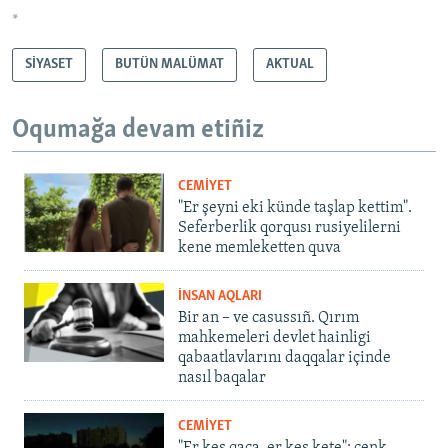
*
SİYASET
BUTÜN MALÜMAT
AKTUAL
Oqumağa devam etiñiz
CEMİYET
"Er şeyni eki künde taşlap kettim".
Seferberlik qorqusı rusiyelilerni
kene memleketten quva
İNSAN AQLARI
Bir an – ve casussıñ. Qırım
mahkemeleri devlet hainligi
qabaatlavlarını daqqalar içinde
nasıl baqalar
CEMİYET