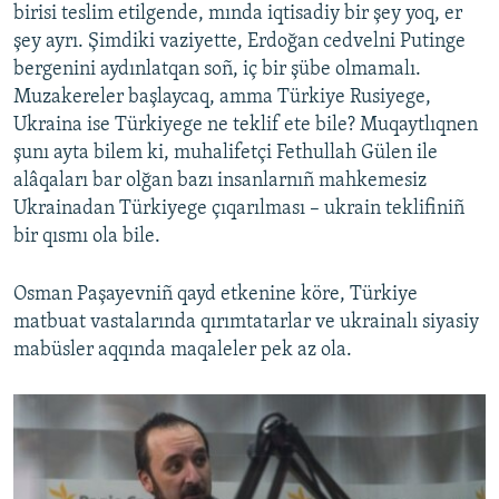
birisi teslim etilgende, mında iqtisadiy bir şey yoq, er
şey ayrı. Şimdiki vaziyette, Erdoğan cedvelni Putinge
bergenini aydınlatqan soñ, iç bir şübe olmamalı.
Muzakereler başlaycaq, amma Türkiye Rusiyege,
Ukraina ise Türkiyege ne teklif ete bile? Muqaytlıqnen
şunı ayta bilem ki, muhalifetçi Fethullah Gülen ile
alâqaları bar olğan bazı insanlarnıñ mahkemesiz
Ukrainadan Türkiyege çıqarılması – ukrain teklifiniñ
bir qısmı ola bile.
Osman Paşayevniñ qayd etkenine köre, Türkiye
matbuat vastalarında qırımtatarlar ve ukrainalı siyasiy
mabüsler aqqında maqaleler pek az ola.