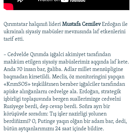
Qırımtatar halqınıñ lideri
Mustafa Cemilev
Erdoğan ile
ukrainalı siyasiy mabüsler mevzusında laf etkenlerini
tarif etti.
– Cedvelde Qırımda işğalci akimiyet tarafından
mahküm etilgen siyasiy mabüslerimiz aqqında laf kete.
Anda 70 insan bar, ğaliba. Adlar millet mensüpligine
baqmadan kirsetildi. Meclis, öz monitoringini yapqan
«KrımSOS» teşkilâtınen beraber işğalciler tarafından
apiske alınğanlarnı cedvelge ala. Erdoğan, strategik
işbirligi toplaşuvında bergen suallerimizge cedvelni
Rusiyege berdi, dep cevap berdi. Soñra ayrı bir
körüşüvde soradım: Tış işler nazirligi yolunen
berdiñizmi? O, Putinge yaqın olğan bir adam bar, dedi,
bütün aytqanlarımıznı 24 saat içinde bildire.