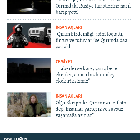
"Er kes qaça, er kes kete": cenk
Qırımdaki Rusiye turistlerine nasıl
barıp yetti
İNSAN AQLARI
"Qırım birdemligi" işini toqtattı,
tintüv ve tutuvlar ise Qırımda daa
çoq oldı
CEMİYET
"Haberlerge köre, yarıq bere
ekenler, amma biz bütünley
ekektriksizmiz"
İNSAN AQLARI
Olğa Skrıpnık: "Qırım azat etilsin
dep, insanlar yarıqsız ve suvsuz
yaşamağa azırlar"