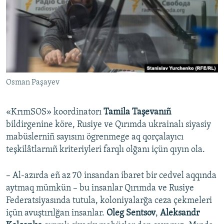
Osman Paşayev
«KrımSOS» koordinatorı
Tamila Taşevanıñ
bildirgenine köre, Rusiye ve Qırımda ukrainalı siyasiy
mabüslerniñ sayısını ögrenmege aq qorçalayıcı
teşkilâtlarnıñ kriteriyleri farqlı olğanı içün qıyın ola.
– Al-azırda eñ az 70 insandan ibaret bir cedvel aqqında
aytmaq mümkün – bu insanlar Qırımda ve Rusiye
Federatsiyasında tutula, koloniyalarğa ceza çekmeleri
içün avuştırılğan insanlar.
Oleg Sentsov
,
Aleksandr