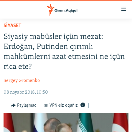
Link
açıqlığı
Esas
SİYASET
mündericege
HABERLER
Siyasiy mabüsler içün mezat:
qaytmaq
SİYASET
Baş
Erdoğan, Putinden qırımlı
İQTİSADİYAT
navigatsiyağa
mahkümlerni azat etmesini ne içün
qaytmaq
CEMİYET
rica ete?
Qıdıruvğa
MEDENİYET
qaytmaq
Sergey Gromenko
İNSAN AQLARI
08 noyabr 2018, 10:50
VİDEO
SÜRET
Paylaşmaq
VPN-siz oquñız
BLOGLAR
FİKİR