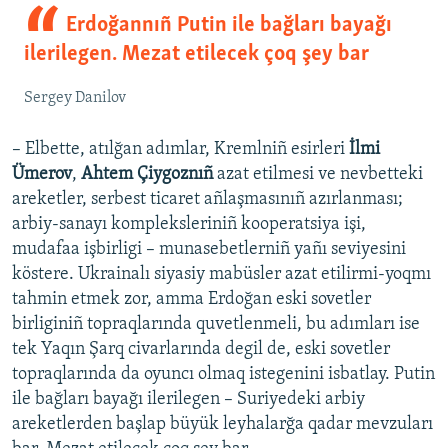
Erdoğannıñ Putin ile bağları bayağı
ilerilegen. Mezat etilecek çoq şey bar
Sergey Danilov
– Elbette, atılğan adımlar, Kremlniñ esirleri
İlmi
Ümerov
,
Ahtem Çiygoznıñ
azat etilmesi ve nevbetteki
areketler, serbest ticaret añlaşmasınıñ azırlanması;
arbiy-sanayı kompleksleriniñ kooperatsiya işi,
mudafaa işbirligi – munasebetlerniñ yañı seviyesini
köstere. Ukrainalı siyasiy mabüsler azat etilirmi-yoqmı
tahmin etmek zor, amma Erdoğan eski sovetler
birliginiñ topraqlarında quvetlenmeli, bu adımları ise
tek Yaqın Şarq civarlarında degil de, eski sovetler
topraqlarında da oyuncı olmaq istegenini isbatlay. Putin
ile bağları bayağı ilerilegen – Suriyedeki arbiy
areketlerden başlap büyük leyhalarğa qadar mevzuları