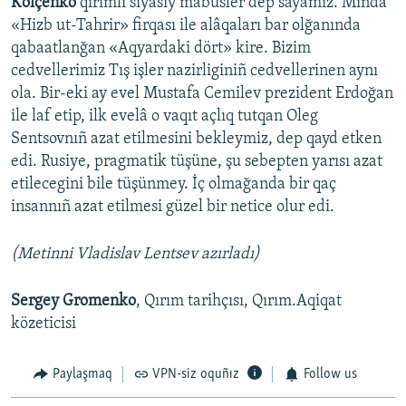
Kolçenko
qırımlı siyasiy mabüsler dep sayamız. Mında
«Hizb ut-Tahrir» firqası ile alâqaları bar olğanında
qabaatlanğan «Aqyardaki dört» kire. Bizim
cedvellerimiz Tış işler nazirliginiñ cedvellerinen aynı
ola. Bir-eki ay evel Mustafa Cemilev prezident Erdoğan
ile laf etip, ilk evelâ o vaqıt açlıq tutqan Oleg
Sentsovnıñ azat etilmesini bekleymiz, dep qayd etken
edi. Rusiye, pragmatik tüşüne, şu sebepten yarısı azat
etilecegini bile tüşünmey. İç olmağanda bir qaç
insannıñ azat etilmesi güzel bir netice olur edi.
(Metinni Vladislav Lentsev azırladı)
Sergey Gromenko
, Qırım tarihçısı, Qırım.Aqiqat
közeticisi​
Paylaşmaq
VPN-siz oquñız
Follow us