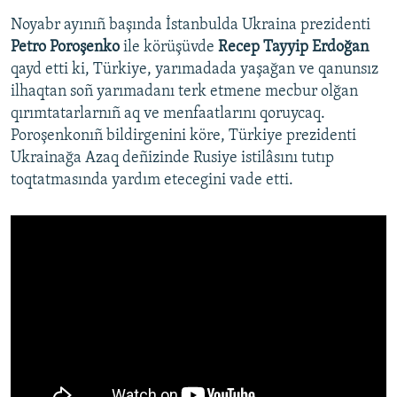
Noyabr ayınıñ başında İstanbulda Ukraina prezidenti
Petro Poroşenko
ile körüşüvde
Recep Tayyip Erdoğan
qayd etti ki, Türkiye, yarımadada yaşağan ve qanunsız
ilhaqtan soñ yarımadanı terk etmene mecbur olğan
qırımtatarlarnıñ aq ve menfaatlarını qoruycaq.
Poroşenkonıñ bildirgenini köre, Türkiye prezidenti
Ukrainağa Azaq deñizinde Rusiye istilâsını tutıp
toqtatmasında yardım etecegini vade etti.