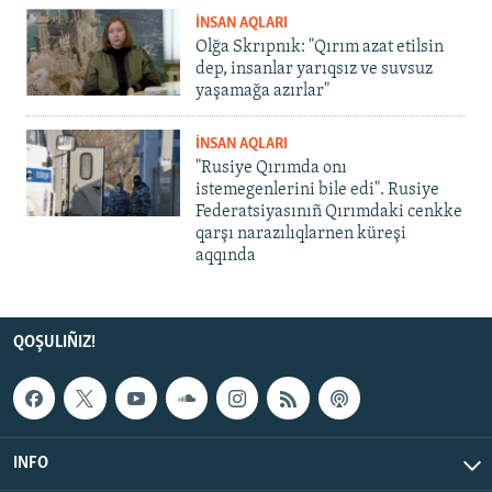
İNSAN AQLARI
Olğa Skrıpnık: "Qırım azat etilsin
dep, insanlar yarıqsız ve suvsuz
yaşamağa azırlar"
İNSAN AQLARI
"Rusiye Qırımda onı
istemegenlerini bile edi". Rusiye
Federatsiyasınıñ Qırımdaki cenkke
qarşı narazılıqlarnen küreşi
aqqında
QOŞULIÑIZ!
INFO