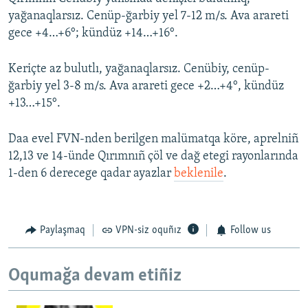
yağanaqlarsız. Cenüp-ğarbiy yel 7-12 m/s. Ava arareti
gece +4…+6°; kündüz +14…+16°.
Keriçte az bulutlı, yağanaqlarsız. Cenübiy, cenüp-
ğarbiy yel 3-8 m/s. Ava arareti gece +2…+4°, kündüz
+13…+15°.
Daa evel FVN-nden berilgen malümatqa köre, aprelniñ
12,13 ve 14-ünde Qırımnıñ çöl ve dağ etegi rayonlarında
1-den 6 derecege qadar ayazlar
beklenile
.
Paylaşmaq
VPN-siz oquñız
Follow us
Oqumağa devam etiñiz