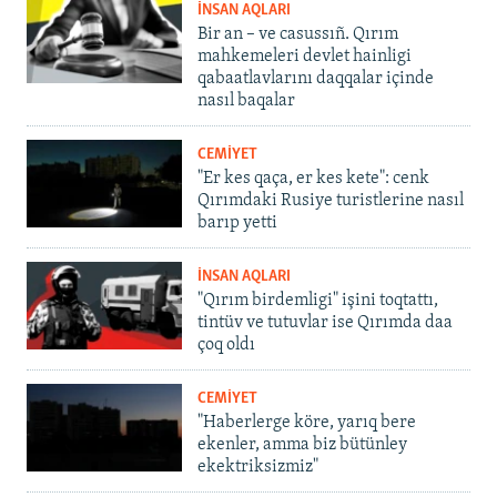
İNSAN AQLARI
Bir an – ve casussıñ. Qırım
mahkemeleri devlet hainligi
qabaatlavlarını daqqalar içinde
nasıl baqalar
CEMİYET
"Er kes qaça, er kes kete": cenk
Qırımdaki Rusiye turistlerine nasıl
barıp yetti
İNSAN AQLARI
"Qırım birdemligi" işini toqtattı,
tintüv ve tutuvlar ise Qırımda daa
çoq oldı
CEMİYET
"Haberlerge köre, yarıq bere
ekenler, amma biz bütünley
ekektriksizmiz"