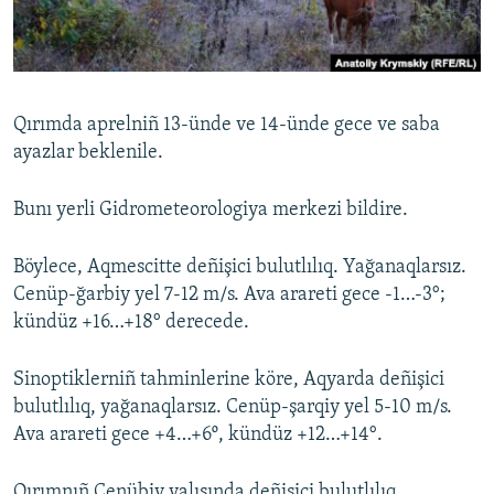
Русский
Українською
Qırımda aprelniñ 13-ünde ve 14-ünde gece ve saba
QOŞULIÑIZ!
ayazlar beklenile.
Bunı yerli Gidrometeorologiya merkezi bildire.
RFE/RS bütün saytları
Böylece, Aqmescitte deñişici bulutlılıq. Yağanaqlarsız.
Cenüp-ğarbiy yel 7-12 m/s. Ava arareti gece -1…-3°;
kündüz +16…+18° derecede.
Sinoptiklerniñ tahminlerine köre, Aqyarda deñişici
bulutlılıq, yağanaqlarsız. Cenüp-şarqiy yel 5-10 m/s.
Ava arareti gece +4…+6º, kündüz +12…+14°.
Qırımnıñ Cenübiy yalısında deñişici bulutlılıq,