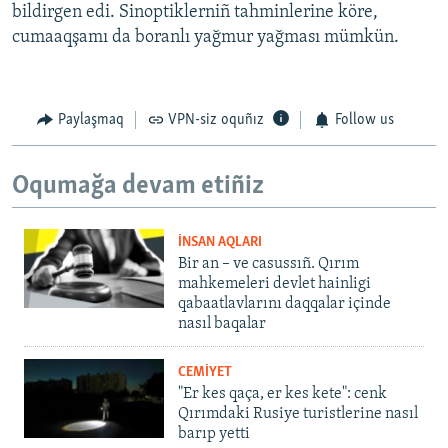
bildirgen edi. Sinoptiklerniñ tahminlerine köre,
cumaaqşamı da boranlı yağmur yağması mümkün.
Paylaşmaq
VPN-siz oquñız
Follow us
Oqumağa devam etiñiz
İNSAN AQLARI
Bir an – ve casussıñ. Qırım
mahkemeleri devlet hainligi
qabaatlavlarını daqqalar içinde
nasıl baqalar
CEMİYET
"Er kes qaça, er kes kete": cenk
Qırımdaki Rusiye turistlerine nasıl
barıp yetti