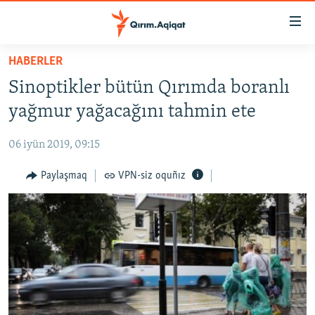
Link
açıqlığı
Esas
HABERLER
mündericege
HABERLER
Sinoptikler bütün Qırımda boranlı
qaytmaq
SİYASET
Baş
yağmur yağacağını tahmin ete
İQTİSADİYAT
navigatsiyağa
qaytmaq
06 iyün 2019, 09:15
CEMİYET
Qıdıruvğa
MEDENİYET
Paylaşmaq
VPN-siz oquñız
qaytmaq
İNSAN AQLARI
VİDEO
SÜRET
BLOGLAR
FİKİR