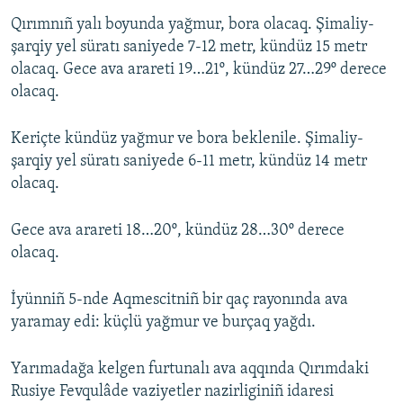
Qırımnıñ yalı boyunda yağmur, bora olacaq. Şimaliy-
şarqiy yel süratı saniyede 7-12 metr, kündüz 15 metr
olacaq. Gece ava arareti 19…21º, kündüz 27…29º derece
olacaq.
Keriçte kündüz yağmur ve bora beklenile. Şimaliy-
şarqiy yel süratı saniyede 6-11 metr, kündüz 14 metr
olacaq.
Gece ava arareti 18…20º, kündüz 28…30º derece
olacaq.
İyünniñ 5-nde Aqmescitniñ bir qaç rayonında ava
yaramay edi: küçlü yağmur ve burçaq yağdı.
Yarımadağa kelgen furtunalı ava aqqında Qırımdaki
Rusiye Fevqulâde vaziyetler nazirliginiñ idaresi