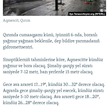
Русский
Українською
Aqmescit, Qırım
QOŞULIÑIZ!
Qırımda cumaaqşamı künü, iyünniñ 6-nda, boranlı
yağmur yağması beklenile, dep bildire yarımadanıñ
gidromettsentri.
RFE/RS bütün saytları
Sinoptiklerniñ tahminlerine köre, Aqmescitte kündüz
yağmur ve bora olacaq. Şimaliy-şarqiy yel süratı
saniyede 7-12 metr, bazı yerlerde 15 metr olacaq.
Gece ava arareti 17…19º, kündüz 30…32º derece olacaq.
Aqyarda gece şimaliy-şarqiy yel esecek, kündüz süratı
saniyede 5-10 metr olacaq. Ava arareti gece 18…20º,
kündüz 26…28º derece olacaq.