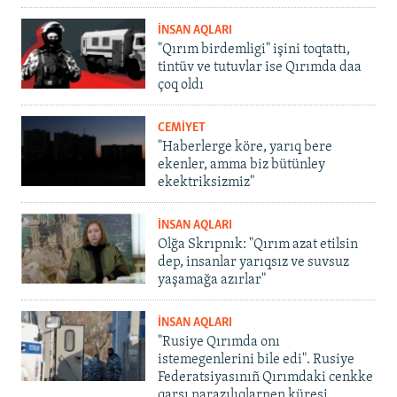
İNSAN AQLARI
"Qırım birdemligi" işini toqtattı,
tintüv ve tutuvlar ise Qırımda daa
çoq oldı
CEMİYET
"Haberlerge köre, yarıq bere
ekenler, amma biz bütünley
ekektriksizmiz"
İNSAN AQLARI
Olğa Skrıpnık: "Qırım azat etilsin
dep, insanlar yarıqsız ve suvsuz
yaşamağa azırlar"
İNSAN AQLARI
"Rusiye Qırımda onı
istemegenlerini bile edi". Rusiye
Federatsiyasınıñ Qırımdaki cenkke
qarşı narazılıqlarnen küreşi