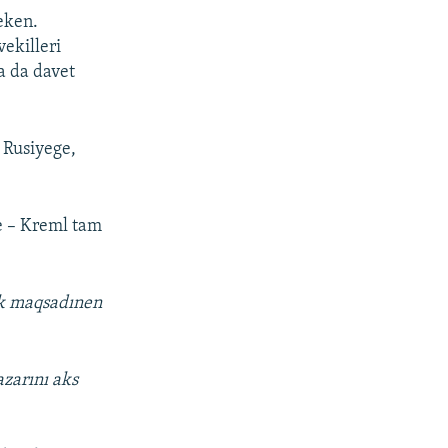
eken.
ekilleri
a da davet
u Rusiyege,
şe – Kreml tam
lik maqsadınen
azarını aks