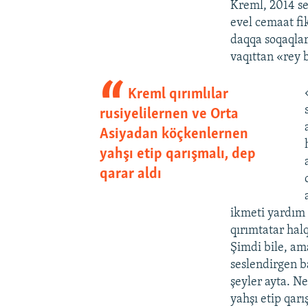
Kreml, 2014 se
evel cemaat fi
daqqa soqaqlar
vaqıttan «rey 
Kreml qırımlılar
rusiyelilernen ve Orta
Asiyadan köçkenlernen
yahşı etip qarışmalı, dep
qarar aldı
ikmeti yardım 
qırımtatar hal
Şimdi bile, am
seslendirgen b
şeyler ayta. N
yahşı etip qarı