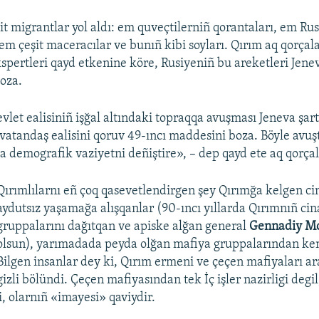
it migrantlar yol aldı: em quveçtilerniñ qorantaları, em Ru
em çeşit maceracılar ve bunıñ kibi soyları. Qırım aq qorçala
spertleri qayd etkenine köre, Rusiyeniñ bu areketleri Jene
oza.
evlet ealisiniñ işğal altındaki topraqqa avuşması Jeneva şa
vatandaş ealisini qoruv 49-ıncı maddesini boza. Böyle avuşt
a demografik vaziyetni deñiştire», – dep qayd ete aq qorçal
Qırımlılarnı eñ çoq qasevetlendirgen şey Qırımğa kelgen cin
aydutsız yaşamağa alışqanlar (90-ıncı yıllarda Qırımnıñ cin
gruppalarını dağıtqan ve apiske alğan general
Gennadiy M
olsun), yarımadada peyda olğan mafiya gruppalarından ken
Bilgen insanlar dey ki, Qırım ermeni ve çeçen mafiyaları ara
gizli bölündi. Çeçen mafiyasından tek İç işler nazirligi degi
i, olarnıñ «imayesi» qaviydir.