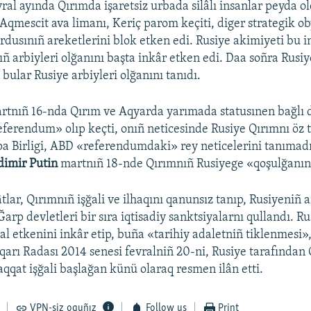
ral ayında Qırımda işaretsiz urbada silâlı insanlar peyda ol
 Aqmescit ava limanı, Keriç parom keçiti, diger strategik ob
ordusınıñ areketlerini blok etken edi. Rusiye akimiyeti bu 
ıñ arbiyleri olğanını başta inkâr etken edi. Daa soñra Rusiy
bular Rusiye arbiyleri olğanını tanıdı.
artnıñ 16-nda Qırım ve Aqyarda yarımada statusınen bağlı
ferendum» olıp keçti, onıñ neticesinde Rusiye Qırımnı öz t
a Birligi, ABD «referendumdaki» rey neticelerini tanımadı
dimir Putin
martnıñ 18-nde Qırımnıñ Rusiyege «qoşulğanını»
tlar, Qırımnıñ işğali ve ilhaqını qanunsız tanıp, Rusiyeniñ a
 Ğarp devletleri bir sıra iqtisadiy sanktsiyalarnı qullandı. Ru
al etkenini inkâr etip, buña «tarihiy adaletniñ tiklenmesi»,
arı Radası 2014 senesi fevralniñ 20-ni, Rusiye tarafından 
qat işğali başlağan künü olaraq resmen ilân etti.
VPN-siz oquñız
Follow us
Print