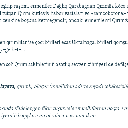
eşitip şaştım, ermeniler Dağlıq Qarabağdan Qırımğa köçe 
 tutqan Qırım kütleviy haber vastaları ve «samooborona» v
ğ cenkine boşuna ketmegendir, andaki ermenilerni Qırımğ
 qırımlılar ise çoq: birileri esas Ukrainağa, birileri qomş
iyege kete…
lgen soñ Qırım sakinleriniñ azatlıq sevgen zihniyeti de deñi
layeva,
qırımlı, bloger (müellifniñ adı ve soyadı telükesiz
asında ifadelengen fikir-tüşünceler müelliflerniñ noqta-i n
iriyetniñ baqışlarınen bir olmaması mumkün