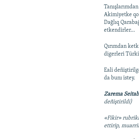
Tanışlarımdan 
Akimiyetke qol
Dağlıq Qaraba
etkendirler…
Qırımdan ketken
digerleri Türk
Eali deñiştiri
da bunı istey.
Zarema Seitab
deñiştirildi)
«Fikir» rubrik
ettirip, muarr