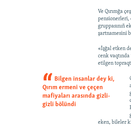
Ve Qırımğa çeş
pensionerleri, 
gruppasınıñ ek
şartnamesini b
«İşğal etken d
cenk vaqtında 
etilgen topraqt
Bilgen insanlar dey ki,
Qırım ermeni ve çeçen
mafiyaları arasında gizli-
gizli bölündi
eken, bileler k