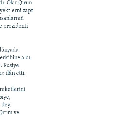
dı. Olar Qırım
yektlerni zapt
insanlarnıñ
e prezidenti
 dünyada
erkibine aldı.
. Rusiye
 ilân etti.
reketlerini
siye,
 dey.
Qırım ve