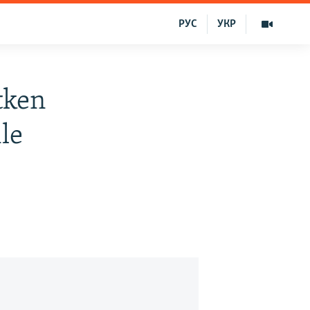
РУС
УКР
tken
ile