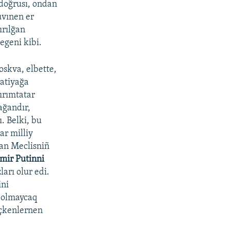
 doğrusı, ondan
uvınen er
ırılğan
egeni kibi.
skva, elbette,
ratiyağa
ırımtatar
ağandır,
. Belki, bu
ar milliy
qan Meclisniñ
mir Putinni
arı olur edi.
ini
i olmaycaq
öçkenlernen