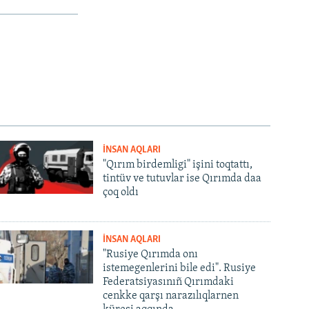
İNSAN AQLARI
"Qırım birdemligi" işini toqtattı,
tintüv ve tutuvlar ise Qırımda daa
çoq oldı
İNSAN AQLARI
"Rusiye Qırımda onı
istemegenlerini bile edi". Rusiye
Federatsiyasınıñ Qırımdaki
cenkke qarşı narazılıqlarnen