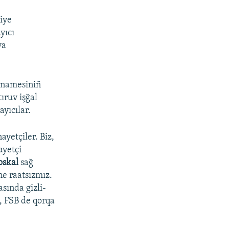
siye
yıcı
va
rtnamesiniñ
ıruv işğal
ayıcılar.
ayetçiler. Biz,
ayetçi
oskal
sağ
e raatsızmız.
sında gizli-
l, FSB de qorqa