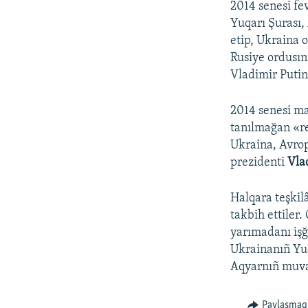
2014 senesi fev
Yuqarı Şurası,
etip, Ukraina 
Rusiye ordusın
Vladimir Putin 
2014 senesi m
tanılmağan «re
Ukraina, Avrop
prezidenti
Vla
Halqara teşkilâ
takbih ettiler.
yarımadanı işğ
Ukrainanıñ Yuq
Aqyarnıñ muvaq
Paylaşmaq