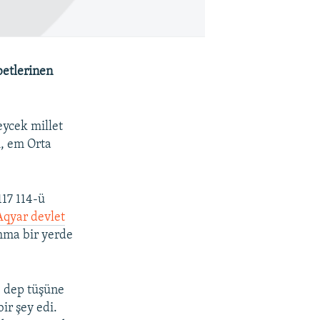
betlerinen
eycek millet
i, em Orta
117 114-ü
Aqyar devlet
mma bir yerde
, dep tüşüne
ir şey edi.