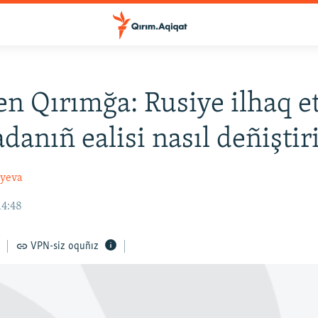
en Qırımğa: Rusiye ilhaq e
danıñ ealisi nasıl deñiştir
ayeva
14:48
VPN-siz oquñız