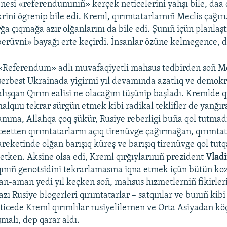
nesi «referendumınıñ» kerçek neticelerini yahşı bile, daa
krini ögrenip bile edi. Kreml, qırımtatarlarnıñ Meclis çağır
ğa çıqmağa azır olğanlarını da bile edi. Şunıñ içün planlaşt
berüvni» bayağı erte keçirdi. İnsanlar özüne kelmegence, d
«Referendum» adlı muvafaqiyetli mahsus tedbirden soñ Mo
serbest Ukrainada yigirmi yıl devamında azatlıq ve demok
alışqan Qırım ealisi ne olacağını tüşünip başladı. Kremlde q
halqını tekrar sürgün etmek kibi radikal teklifler de yanğır
amma, Allahqa çoq şükür, Rusiye reberligi buña qol tutmadı
ceetten qırımtatarlarnı açıq tirenüvge çağırmağan, qırımtat
areketinde olğan barışıq küreş ve barışıq tirenüvge qol tut
etken. Aksine olsa edi, Kreml qırğıylarınıñ prezident
Vladi
qınıñ genotsidini tekrarlamasına iqna etmek içün bütün kozl
an-aman yedi yıl keçken soñ, mahsus hızmetlerniñ fikirler
azı Rusiye blogerleri qırımtatarlar – satqınlar ve bunıñ kib
eticede Kreml qırımlılar rusiyelilernen ve Orta Asiyadan k
şmalı, dep qarar aldı.