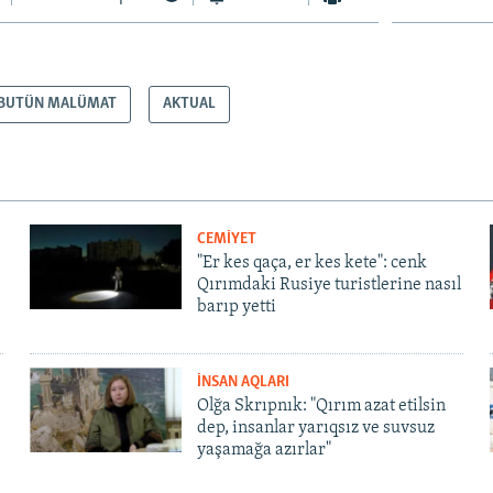
BUTÜN MALÜMAT
AKTUAL
CEMİYET
"Er kes qaça, er kes kete": cenk
Qırımdaki Rusiye turistlerine nasıl
barıp yetti
İNSAN AQLARI
Olğa Skrıpnık: "Qırım azat etilsin
dep, insanlar yarıqsız ve suvsuz
yaşamağa azırlar"