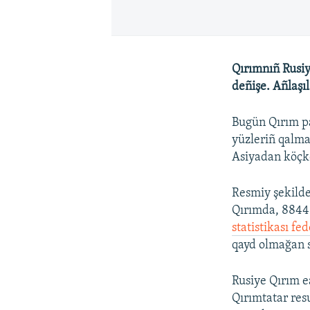
Qırımnıñ Rusiy
deñişe. Añlaşıl
Bugün Qırım pa
yüzleriñ qalma
Asiyadan köçk
Resmiy şekilde
Qırımda, 88445
statistikası fe
qayd olmağan s
Rusiye Qırım e
Qırımtatar res