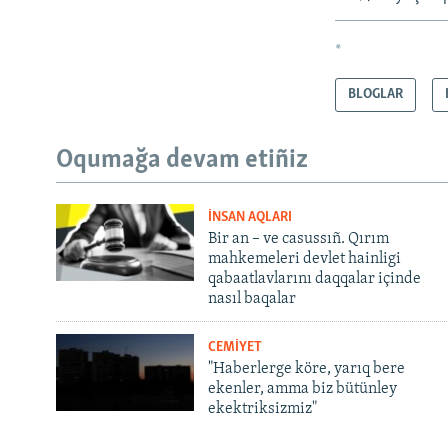
*
BLOGLAR
Oqumağa devam etiñiz
İNSAN AQLARI
Bir an – ve casussıñ. Qırım
mahkemeleri devlet hainligi
qabaatlavlarını daqqalar içinde
nasıl baqalar
CEMİYET
"Haberlerge köre, yarıq bere
ekenler, amma biz bütünley
ekektriksizmiz"