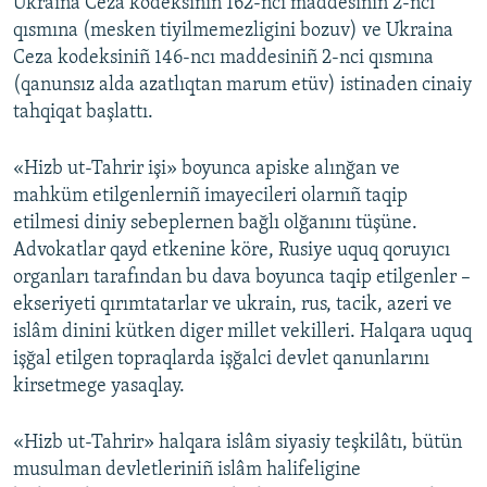
Ukraina Ceza kodeksiniñ 162-nci maddesiniñ 2-nci
qısmına (mesken tiyilmemezligini bozuv) ve Ukraina
Ceza kodeksiniñ 146-ncı maddesiniñ 2-nci qısmına
(qanunsız alda azatlıqtan marum etüv) istinaden cinaiy
tahqiqat başlattı.
«Hizb ut-Tahrir işi» boyunca apiske alınğan ve
mahküm etilgenlerniñ imayecileri olarnıñ taqip
etilmesi diniy sebeplernen bağlı olğanını tüşüne.
Advokatlar qayd etkenine köre, Rusiye uquq qoruyıcı
organları tarafından bu dava boyunca taqip etilgenler –
ekseriyeti qırımtatarlar ve ukrain, rus, tacik, azeri ve
islâm dinini kütken diger millet vekilleri. Halqara uquq
işğal etilgen topraqlarda işğalci devlet qanunlarını
kirsetmege yasaqlay.
«Hizb ut-Tahrir» halqara islâm siyasiy teşkilâtı, bütün
musulman devletleriniñ islâm halifeligine