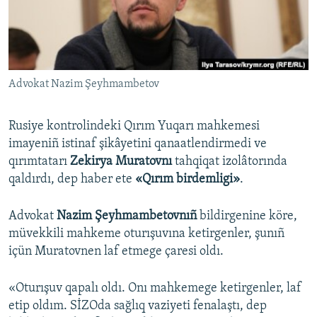
Русский
Українською
Advokat Nazim Şeyhmambetov
QOŞULIÑIZ!
Rusiye kontrolindeki Qırım Yuqarı mahkemesi
imayeniñ istinaf şikâyetini qanaatlendirmedi ve
RFE/RS bütün saytları
qırımtatarı
Zekirya Muratovnı
tahqiqat izolâtorında
qaldırdı, dep haber ete
«Qırım birdemligi»
.
Advokat
Nazim Şeyhmambetovnıñ
bildirgenine köre,
müvekkili mahkeme oturışuvına ketirgenler, şunıñ
içün Muratovnen laf etmege çaresi oldı.
«Oturışuv qapalı oldı. Onı mahkemege ketirgenler, laf
etip oldım. SİZOda sağlıq vaziyeti fenalaştı, dep