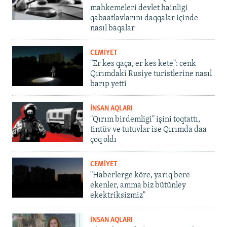
mahkemeleri devlet hainligi
qabaatlavlarını daqqalar içinde
nasıl baqalar
CEMİYET
"Er kes qaça, er kes kete": cenk
Qırımdaki Rusiye turistlerine nasıl
barıp yetti
İNSAN AQLARI
"Qırım birdemligi" işini toqtattı,
tintüv ve tutuvlar ise Qırımda daa
çoq oldı
CEMİYET
"Haberlerge köre, yarıq bere
ekenler, amma biz bütünley
ekektriksizmiz"
İNSAN AQLARI