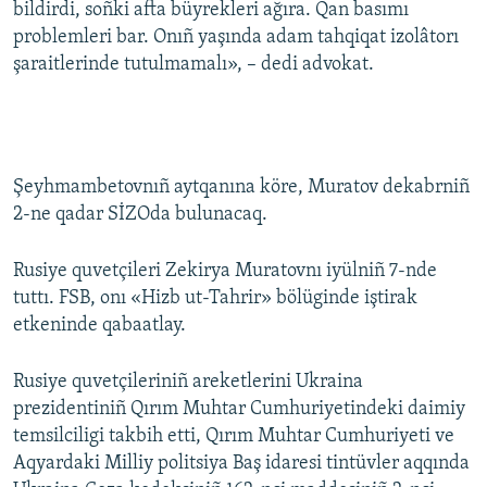
bildirdi, soñki afta büyrekleri ağıra. Qan basımı
problemleri bar. Onıñ yaşında adam tahqiqat izolâtorı
şaraitlerinde tutulmamalı», – dedi advokat.
Şeyhmambetovnıñ aytqanına köre, Muratov dekabrniñ
2-ne qadar SİZOda bulunacaq.
Rusiye quvetçileri Zekirya Muratovnı iyülniñ 7-nde
tuttı. FSB, onı «Hizb ut-Tahrir» bölüginde iştirak
etkeninde qabaatlay.
Rusiye quvetçileriniñ areketlerini Ukraina
prezidentiniñ Qırım Muhtar Cumhuriyetindeki daimiy
temsilciligi takbih etti, Qırım Muhtar Cumhuriyeti ve
Aqyardaki Milliy politsiya Baş idaresi tintüvler aqqında