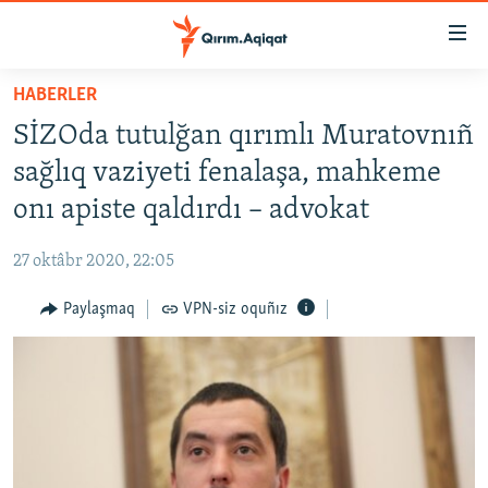
Link
açıqlığı
Esas
HABERLER
mündericege
HABERLER
SİZOda tutulğan qırımlı Muratovnıñ
qaytmaq
SİYASET
Baş
sağlıq vaziyeti fenalaşa, mahkeme
İQTİSADİYAT
navigatsiyağa
onı apiste qaldırdı – advokat
qaytmaq
CEMİYET
Qıdıruvğa
27 oktâbr 2020, 22:05
MEDENİYET
qaytmaq
Paylaşmaq
VPN-siz oquñız
İNSAN AQLARI
VİDEO
SÜRET
BLOGLAR
FİKİR