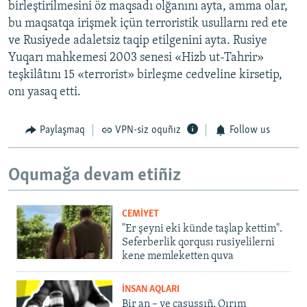
birleştirilmesini öz maqsadı olğanını ayta, amma olar,
bu maqsatqa irişmek içün terroristik usullarnı red ete
ve Rusiyede adaletsiz taqip etilgenini ayta. Rusiye
Yuqarı mahkemesi 2003 senesi «Hizb ut-Tahrir»
teşkilâtını 15 «terrorist» birleşme cedveline kirsetip,
onı yasaq etti.
Paylaşmaq
VPN-siz oquñız
Follow us
Oqumağa devam etiñiz
CEMİYET
"Er şeyni eki künde taşlap kettim".
Seferberlik qorqusı rusiyelilerni
kene memleketten quva
İNSAN AQLARI
Bir an – ve casussıñ. Qırım