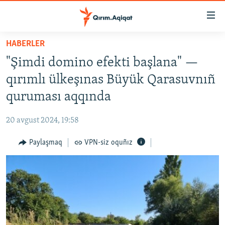
Link
açıqlığı
Esas
HABERLER
mündericege
HABERLER
"Şimdi domino efekti başlana" —
qaytmaq
SİYASET
Baş
qırımlı ülkeşınas Büyük Qarasuvnıñ
İQTİSADİYAT
navigatsiyağa
quruması aqqında
qaytmaq
CEMİYET
Qıdıruvğa
20 avgust 2024, 19:58
MEDENİYET
qaytmaq
Paylaşmaq
VPN-siz oquñız
İNSAN AQLARI
VİDEO
SÜRET
BLOGLAR
FİKİR