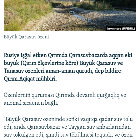
Русский
Українською
Büyük Qarasuv özeni
QOŞULIÑIZ!
Rusiye işğal etken Qırımda Qarasuvbazarda aqqan eki
büyük (Qırım ölçevlerine köre) Büyük Qarasuv ve
RFE/RS bütün saytları
Tanasuv özenleri aman-aman qurudı, dep bildire
Qırım.Aqiqat mühbiri.
Özenlerniñ quruması Qırımda devamlı qurğaqlıq ve
anomal sıcaqnen bağlı.
"Büyük Qarasuv özeninde soñki vaqıtqa qadar suv tolu
edi, anda Qarasuvbazar ve Taygan suv anbarlarından
suv tökülgen edi, şimdi suv tökülmesi toqtadı, ve özen