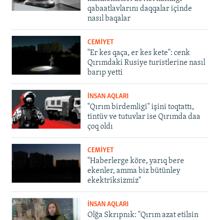
qabaatlavlarını daqqalar içinde
nasıl baqalar
CEMİYET
"Er kes qaça, er kes kete": cenk
Qırımdaki Rusiye turistlerine nasıl
barıp yetti
İNSAN AQLARI
"Qırım birdemligi" işini toqtattı,
tintüv ve tutuvlar ise Qırımda daa
çoq oldı
CEMİYET
"Haberlerge köre, yarıq bere
ekenler, amma biz bütünley
ekektriksizmiz"
İNSAN AQLARI
Olğa Skrıpnık: "Qırım azat etilsin