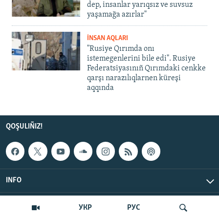
dep, insanlar yarıqsız ve suvsuz
yaşamağa azırlar"
İNSAN AQLARI
"Rusiye Qırımda onı
istemegenlerini bile edi". Rusiye
Federatsiyasınıñ Qırımdaki cenkke
qarşı narazılıqlarnen küreşi
aqqında
QOŞULIÑIZ!
INFO
© Qırım.Aqiqat, 2026 | All Rights Reserved.
УКР
РУС