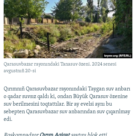
Qarasuvbazar rayonındaki Tanasuv özeni. 2024 senesi
avgustnıñ 20-si
Qırımnıñ Qarasuvbazar rayonındaki Taygan suv anbarı
o qadar suvsız qaldı ki, ondan Büyük Qarasuv özenine
suv berilmesini toqtattılar. Bir ay evelsi aynı bu
sebepten Qarasuvbazar suv anbarından suv çıqarılmay
edi.
Roskomnadzor
Qırım.Aqiqat
saytını blok etti.