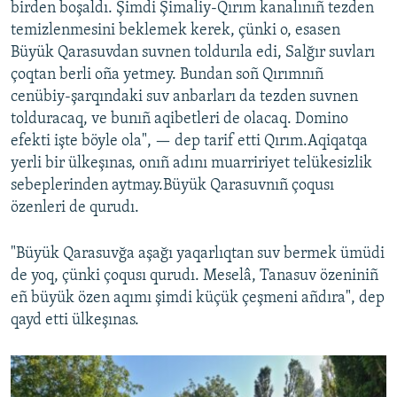
birden boşaldı. Şimdi Şimaliy-Qırım kanalınıñ tezden
temizlenmesini beklemek kerek, çünki o, esasen
Büyük Qarasuvdan suvnen toldurıla edi, Salğır suvları
çoqtan berli oña yetmey. Bundan soñ Qırımnıñ
cenübiy-şarqındaki suv anbarları da tezden suvnen
tolduracaq, ve bunıñ aqibetleri de olacaq. Domino
efekti işte böyle ola", — dep tarif etti Qırım.Aqiqatqa
yerli bir ülkeşınas, onıñ adını muarririyet telükesizlik
sebeplerinden aytmay.Büyük Qarasuvnıñ çoqusı
özenleri de qurudı.
"Büyük Qarasuvğa aşağı yaqarlıqtan suv bermek ümüdi
de yoq, çünki çoqusı qurudı. Meselâ, Tanasuv özeniniñ
eñ büyük özen aqımı şimdi küçük çeşmeni añdıra", dep
qayd etti ülkeşınas.