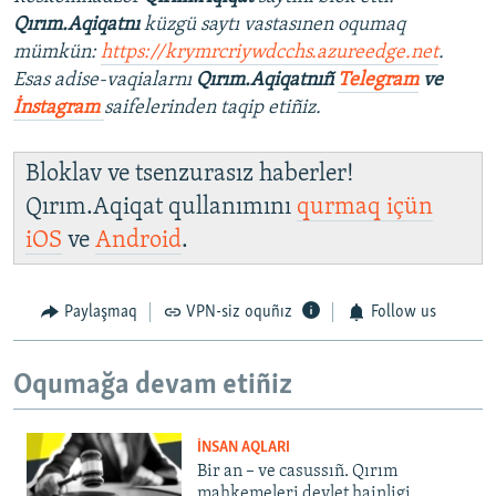
Qırım.Aqiqatnı
küzgü saytı vastasınen oqumaq
mümkün:
https://krymrcriywdcchs.azureedge.net
.
Esas adise-vaqialarnı
Qırım.Aqiqatnıñ
Telegram
ve
İnstagram
saifelerinden taqip etiñiz.
Bloklav ve tsenzurasız haberler!
Qırım.Aqiqat qullanımını
qurmaq içün
iOS
ve
Android
.
Paylaşmaq
VPN-siz oquñız
Follow us
Oqumağa devam etiñiz
İNSAN AQLARI
Bir an – ve casussıñ. Qırım
mahkemeleri devlet hainligi