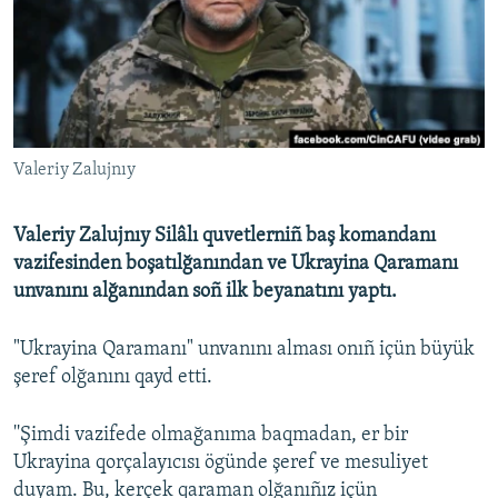
Русский
Українською
QOŞULIÑIZ!
Valeriy Zalujnıy
Valeriy Zalujnıy Silâlı quvetlerniñ baş komandanı
RFE/RS bütün saytları
vazifesinden boşatılğanından ve Ukrayina Qaramanı
unvanını alğanından soñ ilk beyanatını yaptı.
"Ukrayina Qaramanı" unvanını alması onıñ içün büyük
şeref olğanını qayd etti.
''Şimdi vazifede olmağanıma baqmadan, er bir
Ukrayina qorçalayıcısı ögünde şeref ve mesuliyet
duyam. Bu, kerçek qaraman olğanıñız içün