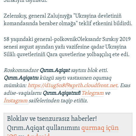
Sırskıynı tayinledi.
Zelenskıy, general Zalujnıyğa "Ukrayina devletiniñ
komandasında beraber olmağa" teklif etkenini bildirdi.
58 yaşındaki general-polkovnikOleksandr Sırskıy 2019
senesi avgust ayından yañı vazifesine qadar Ukrayina
Silâlı quvetleriniñ Qara quvetlerine yolbaşçılıq ete edi.
Roskomnadzor
Qırım.Aqiqat
saytını blok etti.
Qırım.Aqiqatnı
küzgü saytı vastasınen oqumaq
mümkün:
https://d1ug5n8f9xpr1h.cloudfront.net
. Esas
adise-vaqialarnı
Qırım.Aqiqatnıñ
Telegram
ve
İnstagram
saifelerinden taqip etiñiz.
Bloklav ve tsenzurasız haberler!
Qırım.Aqiqat qullanımını
qurmaq içün