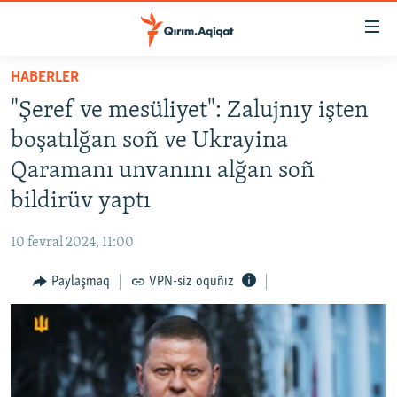
Link
açıqlığı
Esas
HABERLER
mündericege
HABERLER
"Şeref ve mesüliyet": Zalujnıy işten
qaytmaq
SİYASET
Baş
boşatılğan soñ ve Ukrayina
İQTİSADİYAT
navigatsiyağa
Qaramanı unvanını alğan soñ
qaytmaq
CEMİYET
bildirüv yaptı
Qıdıruvğa
MEDENİYET
qaytmaq
10 fevral 2024, 11:00
İNSAN AQLARI
Paylaşmaq
VPN-siz oquñız
VİDEO
SÜRET
BLOGLAR
FİKİR