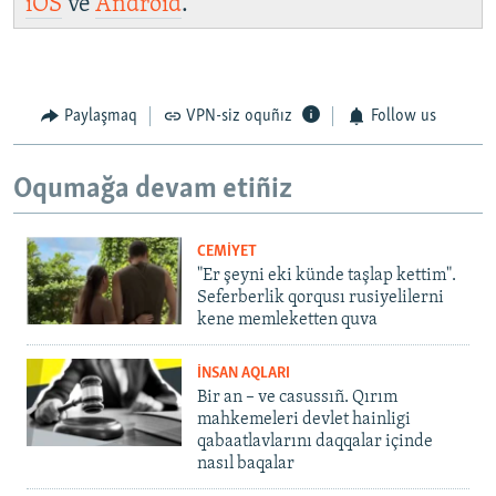
iOS
ve
Android
.
Paylaşmaq
VPN-siz oquñız
Follow us
Oqumağa devam etiñiz
CEMİYET
"Er şeyni eki künde taşlap kettim".
Seferberlik qorqusı rusiyelilerni
kene memleketten quva
İNSAN AQLARI
Bir an – ve casussıñ. Qırım
mahkemeleri devlet hainligi
qabaatlavlarını daqqalar içinde
nasıl baqalar