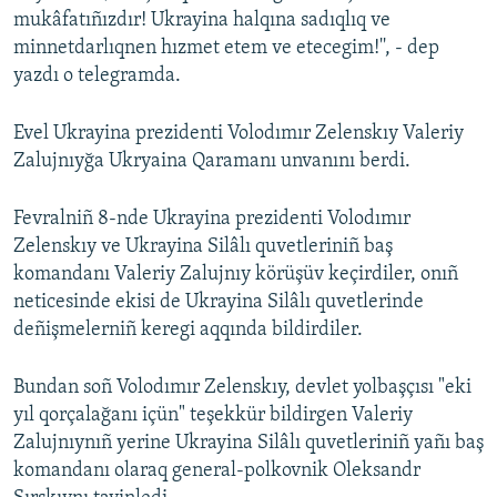
mukâfatıñızdır! Ukrayina halqına sadıqlıq ve
minnetdarlıqnen hızmet etem ve etecegim!'', - dep
yazdı o telegramda.
Evel Ukrayina prezidenti Volodımır Zelenskıy Valeriy
Zalujnıyğa Ukryaina Qaramanı unvanını berdi.
Fevralniñ 8-nde Ukrayina prezidenti Volodımır
Zelenskıy ve Ukrayina Silâlı
quvetleriniñ baş
komandanı Valeriy Zalujnıy körüşüv keçirdiler, onıñ
neticesinde ekisi de Ukrayina Silâlı quvetlerinde
deñişmelerniñ keregi aqqında bildirdiler.
Bundan soñ Volodımır Zelenskıy, devlet yolbaşçısı "eki
yıl qorçalağanı içün" teşekkür bildirgen Valeriy
Zalujnıynıñ yerine Ukrayina Silâlı quvetleriniñ yañı baş
komandanı olaraq general-polkovnik Oleksandr