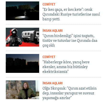
CEMİYET
"Er kes qaça, er kes kete": cenk
Qırımdaki Rusiye turistlerine nasıl
barıp yetti
İNSAN AQLARI
"Qırım birdemligi" işini toqtattı,
tintüv ve tutuvlar ise Qırımda daa
çoq oldı
CEMİYET
"Haberlerge köre, yarıq bere
ekenler, amma biz bütünley
ekektriksizmiz"
İNSAN AQLARI
Olğa Skrıpnık: "Qırım azat etilsin
dep, insanlar yarıqsız ve suvsuz
yaşamağa azırlar"