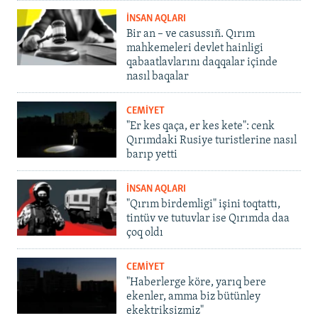
İNSAN AQLARI
Bir an – ve casussıñ. Qırım
mahkemeleri devlet hainligi
qabaatlavlarını daqqalar içinde
nasıl baqalar
CEMİYET
"Er kes qaça, er kes kete": cenk
Qırımdaki Rusiye turistlerine nasıl
barıp yetti
İNSAN AQLARI
"Qırım birdemligi" işini toqtattı,
tintüv ve tutuvlar ise Qırımda daa
çoq oldı
CEMİYET
"Haberlerge köre, yarıq bere
ekenler, amma biz bütünley
ekektriksizmiz"