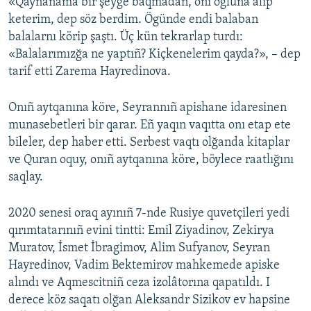
«Qaynanama bir şeyge baqmadan, onı oğluna alıp
keterim, dep söz berdim. Ögünde endi balaban
balalarnı körip şaştı. Üç kün tekrarlap turdı:
«Balalarımızğa ne yaptıñ? Kiçkenelerim qayda?», – dep
tarif etti Zarema Hayredinova.
Onıñ aytqanına köre, Seyrannıñ apishane idaresinen
munasebetleri bir qarar. Eñ yaqın vaqıtta onı etap ete
bileler, dep haber etti. Serbest vaqtı olğanda kitaplar
ve Quran oquy, onıñ aytqanına köre, böylece raatlığını
saqlay.
2020 senesi oraq ayınıñ 7-nde Rusiye quvetçileri yedi
qırımtatarınıñ evini tintti: Emil Ziyadinov, Zekirya
Muratov, İsmet İbragimov, Alim Sufyanov, Seyran
Hayredinov, Vadim Bektemirov mahkemede apiske
alındı ve Aqmescitniñ ceza izolâtorına qapatıldı. I
derece köz saqatı olğan Aleksandr Sizikov ev hapsine