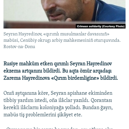
Русский
Українською
Seyran Hayredinov, «qırımlı musulmanlar davasınıñ»
QOŞULIÑIZ!
mabüsi, Cenübiy okrugı arbiy mahkemesiniñ oturışuvında.
Rostov-na-Donu
RFE/RS bütün saytları
Rusiye mahküm etken qırımlı Seyran Hayredinov
ekzema artqanını bildirdi. Bu aqta ömür arqadaşı
Zarema Hayredinova «Qırım birdemligine» bildirdi.
Onıñ aytqanına köre, Seyran apishane ekiminden
tibbiy yardım istedi, oña ilâclar yazıldı. Qorantası
kerekli ilâclarnı koloniyağa yolladı. Bundan ğayrı,
mabüs tiş problemlerini şikâyet ete.