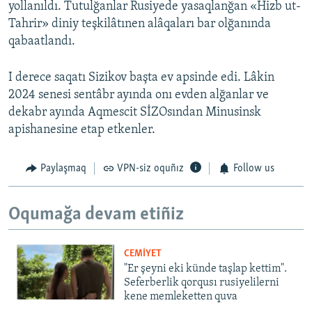
yollanıldı. Tutulğanlar Rusiyede yasaqlanğan «Hizb ut-
Tahrir» diniy teşkilâtınen alâqaları bar olğanında
qabaatlandı.
I derece saqatı Sizikov başta ev apsinde edi. Lâkin
2024 senesi sentâbr ayında onı evden alğanlar ve
dekabr ayında Aqmescit SİZOsından Minusinsk
apishanesine etap etkenler.
Paylaşmaq
VPN-siz oquñız
Follow us
Oqumağa devam etiñiz
CEMİYET
"Er şeyni eki künde taşlap kettim".
Seferberlik qorqusı rusiyelilerni
kene memleketten quva