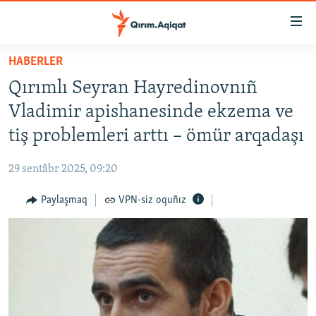
Link
açıqlığı
Esas
HABERLER
mündericege
HABERLER
Qırımlı Seyran Hayredinovnıñ
qaytmaq
SİYASET
Baş
Vladimir apishanesinde ekzema ve
İQTİSADİYAT
navigatsiyağa
tiş problemleri arttı – ömür arqadaşı
qaytmaq
CEMİYET
Qıdıruvğa
29 sentâbr 2025, 09:20
MEDENİYET
qaytmaq
Paylaşmaq
VPN-siz oquñız
İNSAN AQLARI
VİDEO
SÜRET
BLOGLAR
FİKİR