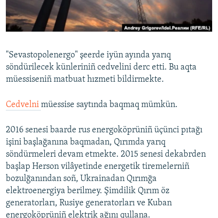
Русский
Українською
"Sevastopolenergo" şeerde iyün ayında yarıq
QOŞULIÑIZ!
söndürilecek künleriniñ cedvelini derc etti. Bu aqta
müessiseniñ matbuat hızmeti bildirmekte.
Cedvelni
müessise saytında baqmaq mümkün.
RFE/RS bütün saytları
2016 senesi baarde rus energoköprüniñ üçünci pıtağı
işini başlağanına baqmadan, Qırımda yarıq
söndürmeleri devam etmekte. 2015 senesi dekabrden
başlap Herson vilâyetinde energetik tiremelerniñ
bozulğanından soñ, Ukrainadan Qırımğa
elektroenergiya berilmey. Şimdilik Qırım öz
generatorları, Rusiye generatorları ve Kuban
energoköprüniñ elektrik ağını qullana.