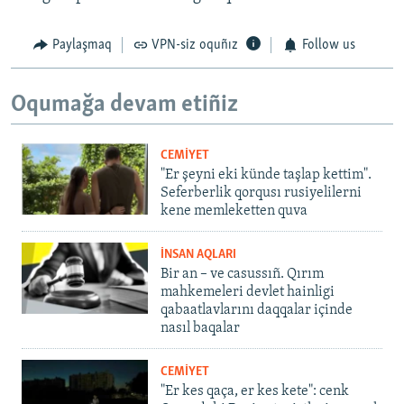
Paylaşmaq
VPN-siz oquñız
Follow us
Oqumağa devam etiñiz
CEMİYET
"Er şeyni eki künde taşlap kettim".
Seferberlik qorqusı rusiyelilerni
kene memleketten quva
İNSAN AQLARI
Bir an – ve casussıñ. Qırım
mahkemeleri devlet hainligi
qabaatlavlarını daqqalar içinde
nasıl baqalar
CEMİYET
"Er kes qaça, er kes kete": cenk