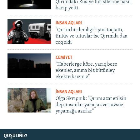
Qırımdaki Rusiye turistlerine nasıl
barıp yetti
İNSAN AQLARI
"Qırım birdemligi" işini toqtattı,
tintüv ve tutuvlar ise Qırımda daa
çoq oldı
CEMİYET
"Haberlerge köre, yarıq bere
ekenler, amma biz bütünley
ekektriksizmiz"
İNSAN AQLARI
Olğa Skrıpnık: "Qırım azat etilsin
dep, insanlar yarıqsız ve suvsuz
yaşamağa azırlar"
QOŞULIÑIZ!