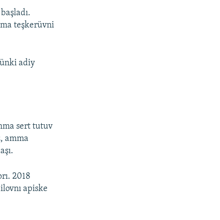
başladı.
oşma teşkerüvni
ünki adiy
amma sert tutuv
iz, amma
aşı.
rı. 2018
ilovnı apiske