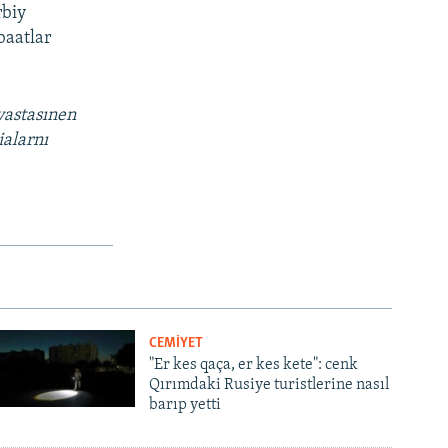
rbiy
baatlar
vastasınen
ialarnı
CEMİYET
"Er kes qaça, er kes kete": cenk
Qırımdaki Rusiye turistlerine nasıl
barıp yetti