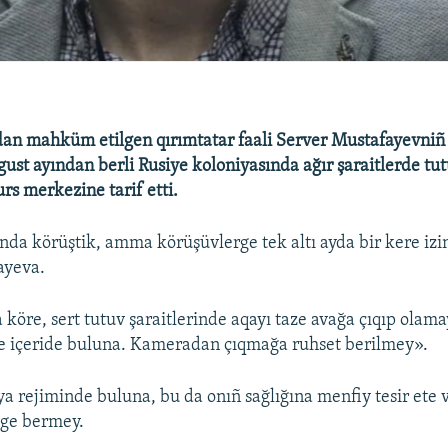
dan mahküm etilgen qırımtatar faali Server Mustafayevniñ
gust ayından berli Rusiye koloniyasında ağır şaraitlerde tu
rs merkezine tarif etti.
ında körüştik, amma körüşüvlerge tek altı ayda bir kere izin
ayeva.
 köre, sert tutuv şaraitlerinde aqayı taze avağa çıqıp olam
ve içeride buluna. Kameradan çıqmağa ruhset berilmey».
ya rejiminde buluna, bu da onıñ sağlığına menfiy tesir ete 
ge bermey.