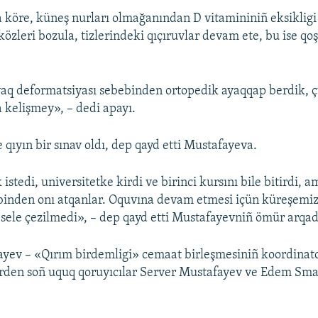
 köre, küneş nurları olmağanından D vitamininiñ eksikligi 
közleri bozula, tizlerindeki qıçıruvlar devam ete, bu ise q
yaq deformatsiyası sebebinden ortopedik ayaqqap berdik, ç
 kelişmey», – dedi apayı.
 qıyın bir sınav oldı, dep qayd etti Mustafayeva.
tedi, universitetke kirdi ve birinci kursını bile bitirdi, 
ebinden onı atqanlar. Oquvına devam etmesi içün küreşem
sele çezilmedi», – dep qayd etti Mustafayevniñ ömür arqad
yev – «Qırım birdemligi» cemaat birleşmesiniñ koordinato
erden soñ uquq qoruyıcılar Server Mustafayev ve Edem Sma