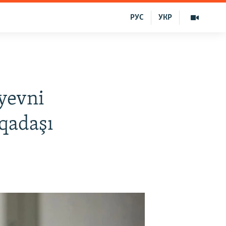
РУС
УКР
yevni
rqadaşı