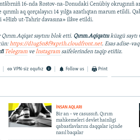
entâbrniñ 16-nda Rostov-na-Donudaki Cenübiy okrugınıñ a
ırımlı aq qorçalayıcı 14 yılğa azatlıqtan marum etildi. Qa
 «Hizb ut-Tahrir davasına» ilâve etildi.
ırım.Aqiqat saytını blok etti.
Qırım.Aqiqatnı
küzgü saytı 
kün:
https://d1ug5n8f9xpr1h.cloudfront.net
. Esas adise-vaq
ıñ
Telegram
ve
İnstagram
saifelerinden taqip etiñiz.
VPN-siz oquñız
Follow us
Print
İNSAN AQLARI
Bir an – ve casussıñ. Qırım
mahkemeleri devlet hainligi
qabaatlavlarını daqqalar içinde
nasıl baqalar