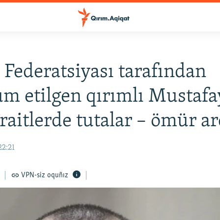
 Federatsiyası tarafından
 etilgen qırımlı Mustafa
araitlerde tutalar – ömür a
22:21
VPN-siz oquñız