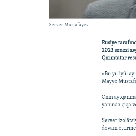
Server Mustafayev
Rusiye tarafın
2023 senesi av
Qırımtatar resu
«Bu yıl iyül ay
Mayye Mustaf
Onıñ aytqanına
yanında çıqa 
Server izolâtsi
devam ettirme