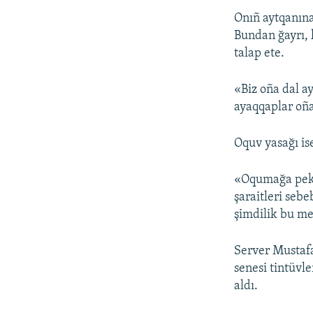
Onıñ aytqanına
Bundan ğayrı, 
talap ete.
«Biz oña dal a
ayaqqaplar oña
Oquv yasağı ise
«Oqumağa pek is
şaraitleri seb
şimdilik bu me
Server Mustafa
senesi tintüvl
aldı.