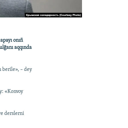
 apayı onıñ
tulğanı aqqında
 berile», – dey
ay: «Konvoy
ve derslerni