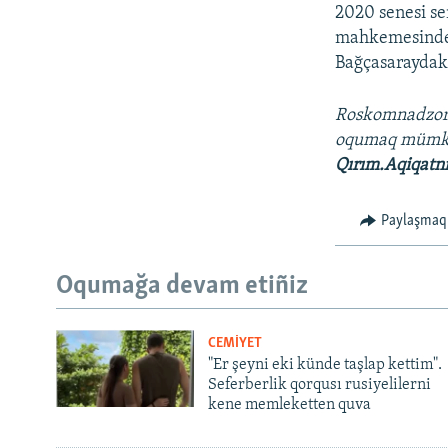
2020 senesi s
mahkemesinde q
Bağçasaraydaki
Roskomnadzor Q
oqumaq müm
Qırım.Aqiqatn
Paylaşmaq
Oqumağa devam etiñiz
CEMİYET
"Er şeyni eki künde taşlap kettim".
Seferberlik qorqusı rusiyelilerni
kene memleketten quva