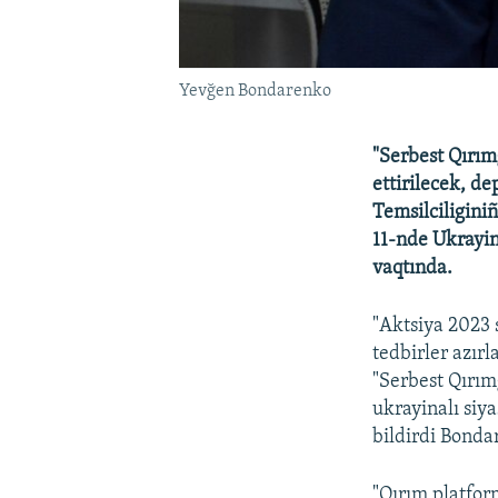
Yevğen Bondarenko
"Serbest Qırım
ettirilecek, d
Temsilciligini
11-nde Ukrayi
vaqtında.
"Aktsiya 2023 s
tedbirler azır
"Serbest Qırım
ukrayinalı siy
bildirdi Bonda
"Qırım platfor