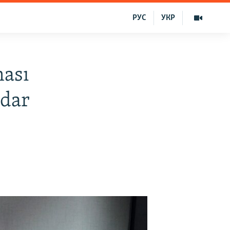
РУС
УКР
hası
adar