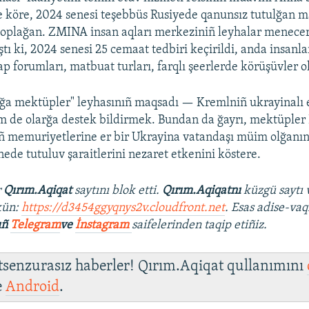
 köre, 2024 senesi teşebbüs Rusiyede qanunsız tutulğan m
oplağan. ZMINA insan aqları merkeziniñ leyhalar menecer
tı ki, 2024 senesi 25 cemaat tedbiri keçirildi, anda insan
tap forumları, matbuat turları, farqlı şeerlerde körüşüvler o
ğa mektüpler" leyhasınıñ maqsadı — Kremlniñ ukrayinalı e
m de olarğa destek bildirmek. Bundan da ğayrı, mektüpler
ñ memuriyetlerine er bir Ukrayina vatandaşı müim olğanın
nede tutuluv şaraitlerini nezaret etkenini köstere.
r
Qırım.Aqiqat
saytını blok etti.
Qırım.Aqiqatnı
küzgü saytı 
kün:
https://d3454ggyqnys2v.cloudfront.net
. Esas adise-vaq
ıñ
Telegram
ve
İnstagram
saifelerinden taqip etiñiz.
 tsenzurasız haberler! Qırım.Aqiqat qullanımını
e
Android
.