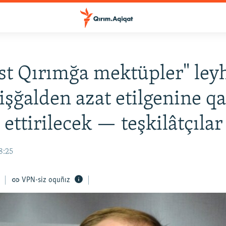
st Qırımğa mektüpler" ley
işğalden azat etilgenine q
ettirilecek — teşkilâtçılar
8:25
VPN-siz oquñız