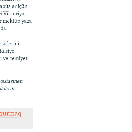
abüsler içün
i Viktoriya
lar mektüp yaza
ldı.
sirlerini
 Rusiye
ı ve cemiyet
vastasınen
ialarnı
qurmaq