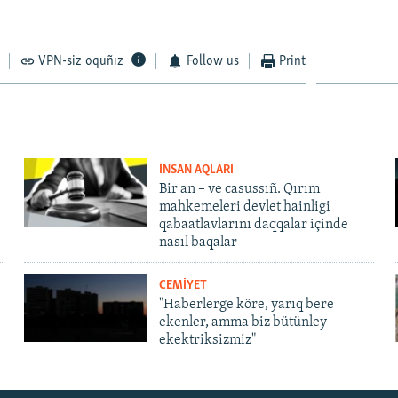
VPN-siz oquñız
Follow us
Print
İNSAN AQLARI
Bir an – ve casussıñ. Qırım
mahkemeleri devlet hainligi
qabaatlavlarını daqqalar içinde
nasıl baqalar
CEMİYET
"Haberlerge köre, yarıq bere
ekenler, amma biz bütünley
ekektriksizmiz"