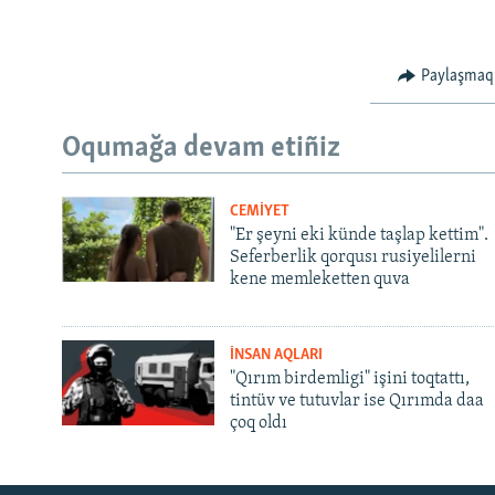
Paylaşmaq
Oqumağa devam etiñiz
CEMİYET
"Er şeyni eki künde taşlap kettim".
Seferberlik qorqusı rusiyelilerni
kene memleketten quva
İNSAN AQLARI
"Qırım birdemligi" işini toqtattı,
tintüv ve tutuvlar ise Qırımda daa
çoq oldı
Русский