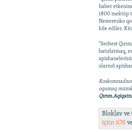
haber etkenine
1800 mektüp t
Nesterenko qoş
bile ediler. Ki
"Serbest Qırım
hatırlatmaq, e
apishanelerini
olarnıñ apisha
Roskomnadzo
oqumaq müm
Qırım.Aqiqatn
Bloklav ve
içün
iOS
v