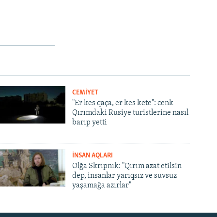
CEMİYET
"Er kes qaça, er kes kete": cenk
Qırımdaki Rusiye turistlerine nasıl
barıp yetti
İNSAN AQLARI
Olğa Skrıpnık: "Qırım azat etilsin
dep, insanlar yarıqsız ve suvsuz
yaşamağa azırlar"