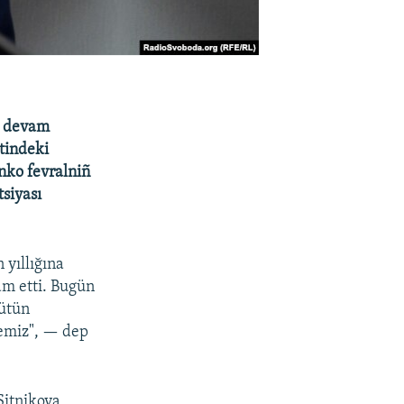
r devam
tindeki
nko fevralniñ
siyası
 yıllığına
am etti. Bugün
bütün
temiz", — dep
Sitnikova