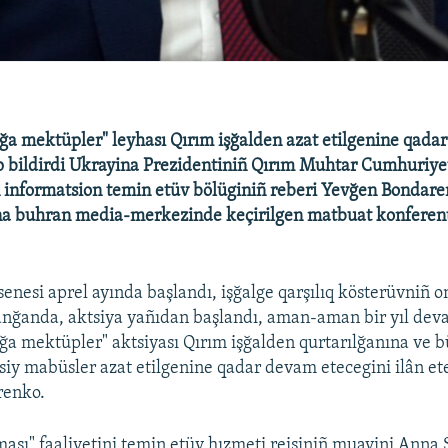
ğa mektüpler" leyhası Qırım işğalden azat etilgenine qada
ep bildirdi Ukrayina Prezidentiniñ Qırım Muhtar Cumhuriye
ñ informatsion temin etüv bölüginiñ reberi Yevğen Bondare
na buhran media-merkezinde keçirilgen matbuat konferent
enesi aprel ayında başlandı, işğalge qarşılıq kösterüvniñ on
lanğanda, aktsiya yañıdan başlandı, aman-aman bir yıl dev
ğa mektüpler" aktsiyası Qırım işğalden qurtarılğanına ve 
asiy mabüsler azat etilgenine qadar devam etecegini ilân e
renko.
ması" faaliyetini temin etüv hızmeti reisiniñ muavini Anna 