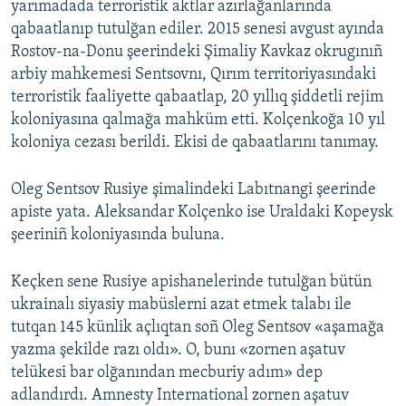
yarımadada terroristik aktlar azırlağanlarında
qabaatlanıp tutulğan ediler. 2015 senesi avgust ayında
Rostov-na-Donu şeerindeki Şimaliy Kavkaz okrugınıñ
arbiy mahkemesi Sentsovnı, Qırım territoriyasındaki
terroristik faaliyette qabaatlap, 20 yıllıq şiddetli rejim
koloniyasına qalmağa mahküm etti. Kolçenkoğa 10 yıl
koloniya cezası berildi. Ekisi de qabaatlarını tanımay.
Oleg Sentsov Rusiye şimalindeki Labıtnangi şeerinde
apiste yata. Aleksandar Kolçenko ise Uraldaki Kopeysk
şeeriniñ koloniyasında buluna.
Keçken sene Rusiye apishanelerinde tutulğan bütün
ukrainalı siyasiy mabüslerni azat etmek talabı ile
tutqan 145 künlik açlıqtan soñ Oleg Sentsov «aşamağa
yazma şekilde razı oldı». O, bunı «zornen aşatuv
telükesi bar olğanından mecburiy adım» dep
adlandırdı. Amnesty International zornen aşatuv