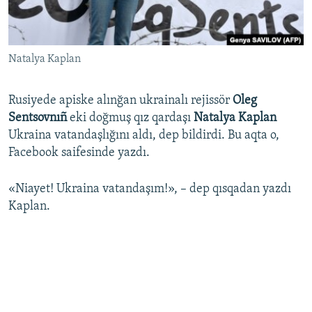
Русский
Українською
Natalya Kaplan
QOŞULIÑIZ!
Rusiyede apiske alınğan ukrainalı rejissör
Oleg
Sentsovnıñ
eki doğmuş qız qardaşı
Natalya Kaplan
Ukraina vatandaşlığını aldı, dep bildirdi. Bu aqta o,
RFE/RS bütün saytları
Facebook saifesinde yazdı.
«Niayet! Ukraina vatandaşım!», – dep qısqadan yazdı
Kaplan.