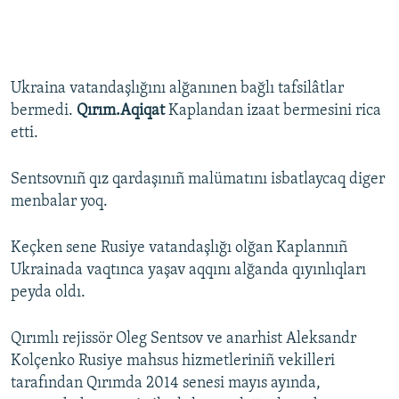
Ukraina vatandaşlığını alğanınen bağlı tafsilâtlar
bermedi.
Qırım.Aqiqat
Kaplandan izaat bermesini rica
etti.
Sentsovnıñ qız qardaşınıñ malümatını isbatlaycaq diger
menbalar yoq.
Keçken sene Rusiye vatandaşlığı olğan Kaplannıñ
Ukrainada vaqtınca yaşav aqqını alğanda qıyınlıqları
peyda oldı.
Qırımlı rejissör Oleg Sentsov ve anarhist Aleksandr
Kolçenko Rusiye mahsus hizmetleriniñ vekilleri
tarafından Qırımda 2014 senesi mayıs ayında,