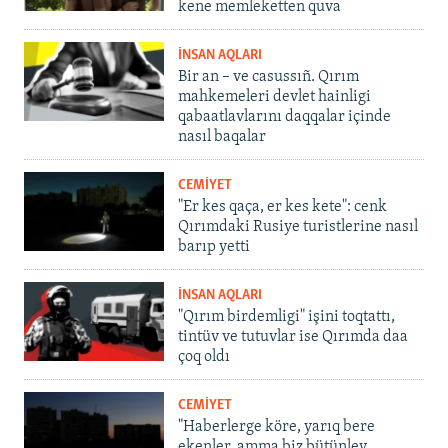
kene memleketten quva
İNSAN AQLARI
Bir an – ve casussıñ. Qırım
mahkemeleri devlet hainligi
qabaatlavlarını daqqalar içinde
nasıl baqalar
CEMİYET
"Er kes qaça, er kes kete": cenk
Qırımdaki Rusiye turistlerine nasıl
barıp yetti
İNSAN AQLARI
"Qırım birdemligi" işini toqtattı,
tintüv ve tutuvlar ise Qırımda daa
çoq oldı
CEMİYET
"Haberlerge köre, yarıq bere
ekenler, amma biz bütünley