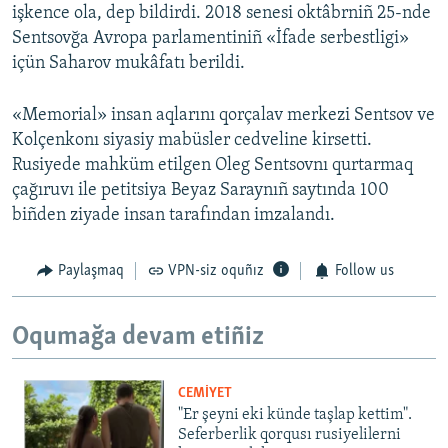
işkence ola, dep bildirdi. 2018 senesi oktâbrniñ 25-nde
Sentsovğa Avropa parlamentiniñ «İfade serbestligi»
içün Saharov mukâfatı berildi.
«Memorial» insan aqlarını qorçalav merkezi Sentsov ve
Kolçenkonı siyasiy mabüsler cedveline kirsetti.
Rusiyede mahküm etilgen Oleg Sentsovnı qurtarmaq
çağıruvı ile petitsiya Beyaz Saraynıñ saytında 100
biñden ziyade insan tarafından imzalandı.
Paylaşmaq
VPN-siz oquñız
Follow us
Oqumağa devam etiñiz
CEMİYET
"Er şeyni eki künde taşlap kettim".
Seferberlik qorqusı rusiyelilerni