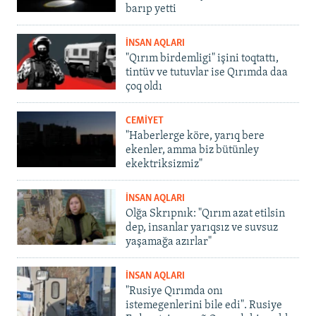
barıp yetti
İNSAN AQLARI
"Qırım birdemligi" işini toqtattı,
tintüv ve tutuvlar ise Qırımda daa
çoq oldı
CEMİYET
"Haberlerge köre, yarıq bere
ekenler, amma biz bütünley
ekektriksizmiz"
İNSAN AQLARI
Olğa Skrıpnık: "Qırım azat etilsin
dep, insanlar yarıqsız ve suvsuz
yaşamağa azırlar"
İNSAN AQLARI
"Rusiye Qırımda onı
istemegenlerini bile edi". Rusiye