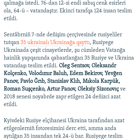
qalmağa istedi. 76-dan 12-si endi sabıq cenk esirleri
ola, 64-ü – vatandaştır. Ekinci tarafqa 124 insan teslim
etildi.
Sentâbrniñ 7-nde deñişim çerçivesinde rusiyeliler
tutqan
35 ukrainalı Ukrainağa qayttı
, Rusiyege
Ukrainada çeşit cinayetlerde, şu cümleden Vatanğa
hainlik yapqanında qabaatlanğan 35 Rusiye ve Ukraina
vatandaşı teslim etildi.
Oleg Sentsov, Oleksandr
Kolçenko, Volodımır Baluh, Edem Bekirov, Yevğen
Panov, Pavlo Ğrıb, Stanislav Klıh, Mıkola Karpük,
Roman Suşçenko, Artur Panov, Oleksiy Sizonovıç
ve
2018 senesi noyabrde zapr etilgen 24 deñizci azat
etildi.
Kyivdeki Rusiye elçihanesi Ukraina tarafından azat
etilgenlerniñ fotoresimini derc etti, amma anda
aytılğan 35 insandan tek 24-ü bar. Rusiyege teslim