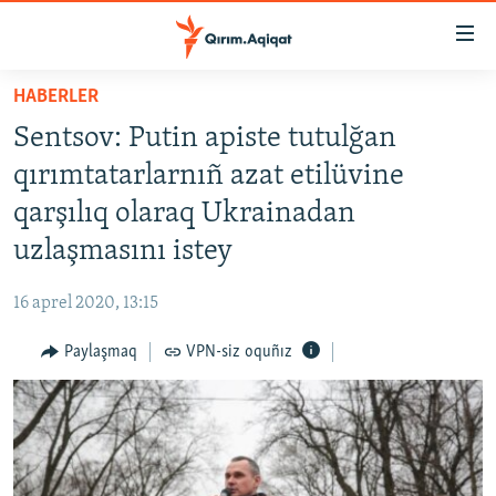
Link
açıqlığı
Esas
HABERLER
mündericege
HABERLER
Sentsov: Putin apiste tutulğan
qaytmaq
SİYASET
Baş
qırımtatarlarnıñ azat etilüvine
İQTİSADİYAT
navigatsiyağa
qarşılıq olaraq Ukrainadan
qaytmaq
CEMİYET
uzlaşmasını istey
Qıdıruvğa
MEDENİYET
qaytmaq
16 aprel 2020, 13:15
İNSAN AQLARI
Paylaşmaq
VPN-siz oquñız
VİDEO
SÜRET
BLOGLAR
FİKİR