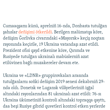
Cumaaqşamı künü, aprelniñ 16-nda, Donbasta tutulğan
şahıslar
deñişimi ötkerildi
. Berilgen malümatqa köre,
deñişim Ğorlivka civarındaki «Mayorsk» keçiş noqtası
rayonında keçirile, 19 Ukraina vatandaşı azat etildi.
Prezident ofisi qayd etkenine köre, Qırımda ve
Rusiyede tutulğan ukrainalı mabüslerniñ azat
etilüvinen bağlı muzakereler devam ete.
Ukraina ve «LDNR» gruppirovkaları arasında
tutulğanlarnı soñki deñişim 2019 senesi dekabrniñ 29-
nda oldı. Donetsk ve Lugansk vilâyetleriniñ işğal
altındaki rayonlarından 81 ukrainalı azat etildi: 76-sı
Ukraina ükümetiniñ kontroli altındaki topraqqa qayttı,
daa beşi Rusiye gibrid quvetleri kontrol etken yerlerde