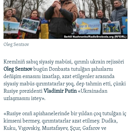
Русский
Українською
QOŞULIÑIZ!
Oleg Sentsov
Kremlniñ sabıq siyasiy mabüsi, qırımlı ukrain rejissöri
RFE/RS bütün saytları
Oleg Sentsov
bugün Donbasta tutulğan şahıslarnı
deñişim esnasını izaatlap, azat etilgenler arasında
siyasiy mabüs qırımtatarlar yoq, dep tahmin etti, çünki
Rusiye prezidenti
Vladimir Putin
«Ukrainadan
uzlaşmasını istey».
«Rusiye onıñ apishanelerinde bir yıldan çoq tutulğan iç
kimseni bermey, qırımtatarlar azat etilmey. Dudka,
Kuku, Vıgovskiy, Mustafayev, Şçur, Gafarov ve