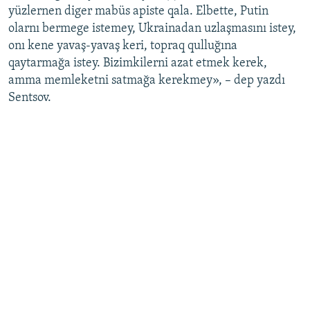
yüzlernen diger mabüs apiste qala. Elbette, Putin
olarnı bermege istemey, Ukrainadan uzlaşmasını istey,
onı kene yavaş-yavaş keri, topraq qulluğına
qaytarmağa istey. Bizimkilerni azat etmek kerek,
amma memleketni satmağa kerekmey», – dep yazdı
Sentsov.