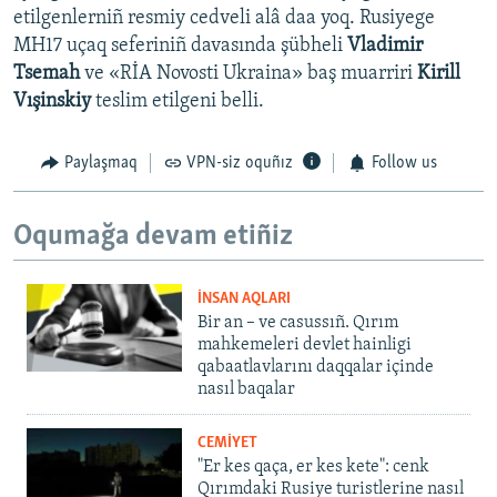
etilgenlerniñ resmiy cedveli alâ daa yoq. Rusiyege
MH17 uçaq seferiniñ davasında şübheli
Vladimir
Tsemah
ve «RİA Novosti Ukraina» baş muarriri
Kirill
Vışinskiy
teslim etilgeni belli.
Paylaşmaq
VPN-siz oquñız
Follow us
Oqumağa devam etiñiz
İNSAN AQLARI
Bir an – ve casussıñ. Qırım
mahkemeleri devlet hainligi
qabaatlavlarını daqqalar içinde
nasıl baqalar
CEMİYET
"Er kes qaça, er kes kete": cenk
Qırımdaki Rusiye turistlerine nasıl