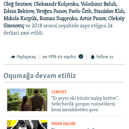
Oleğ Sentsov, Oleksandr Kolçenko, Volodımır Baluh,
Edem Bekirov, Yevğen Panov, Pavlo Ğrıb, Stanislav Klıh,
Mıkola Karpük, Roman Suşçenko, Artur Panov, Oleksiy
Sizonovıç
ve 2018 senesi noyabrde zapr etilgen 24
deñizci azat etildi.
Paylaşmaq
VPN-siz oquñız
Follow us
Oqumağa devam etiñiz
CEMİYET
"Er şeyni eki künde taşlap kettim".
Seferberlik qorqusı rusiyelilerni
kene memleketten quva
İNSAN AQLARI