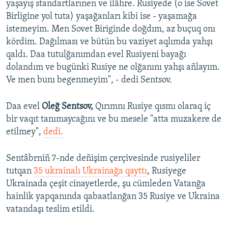
yaşayış standartlarınen ve ilâhre. Rusiyede (o ise Sovet
Birligine yol tuta) yaşağanları kibi ise - yaşamağa
istemeyim. Men Sovet Biriginde doğdım, az buçuq onı
kördim. Dağılması ve bütün bu vaziyet aqlımda yahşı
qaldı. Daa tutulğanımdan evel Rusiyeni bayağı
dolandım ve bugünki Rusiye ne olğanını yahşı añlayım.
Ve men bunı begenmeyim", - dedi Sentsov.
Daa evel
Oleğ Sentsov,
Qırımnı Rusiye qısmı olaraq iç
bir vaqıt tanımaycağını ve bu mesele "atta muzakere de
etilmey",
dedi.
Sentâbrniñ 7-nde deñişim çerçivesinde rusiyeliler
tutqan
35 ukrainalı Ukrainağa qayttı
, Rusiyege
Ukrainada çeşit cinayetlerde, şu cümleden Vatanğa
hainlik yapqanında qabaatlanğan 35 Rusiye ve Ukraina
vatandaşı teslim etildi.