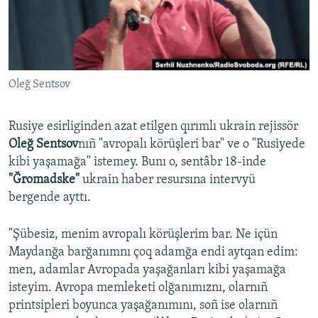
Русский
Українською
Oleğ Sentsov
QOŞULIÑIZ!
Rusiye esirliginden azat etilgen qırımlı ukrain rejissör
Oleğ Sentsov
nıñ "avropalı körüşleri bar" ve o "Rusiyede
RFE/RS bütün saytları
kibi yaşamağa" istemey. Bunı o, sentâbr 18-inde
"Ğromadske"
ukrain haber resursına intervyü
bergende ayttı.
"Şübesiz, menim avropalı körüşlerim bar. Ne içün
Maydanğa barğanımnı çoq adamğa endi aytqan edim:
men, adamlar Avropada yaşağanları kibi yaşamağa
isteyim. Avropa memleketi olğanımıznı, olarnıñ
printsipleri boyunca yaşağanımını, soñ ise olarnıñ