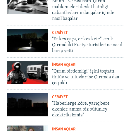
Bir an – ve casussıñ. Qırım
mahkemeleri devlet hainligi
qabaatlavlarını daqqalar içinde
nasıl baqalar
CEMİYET
"Er kes qaça, er kes kete": cenk
Qırımdaki Rusiye turistlerine nasıl
barıp yetti
İNSAN AQLARI
"Qırım birdemligi" işini toqtattı,
tintüv ve tutuvlar ise Qırımda daa
çoq oldı
CEMİYET
"Haberlerge köre, yarıq bere
ekenler, amma biz bütünley
ekektriksizmiz"
İNSAN AQLARI