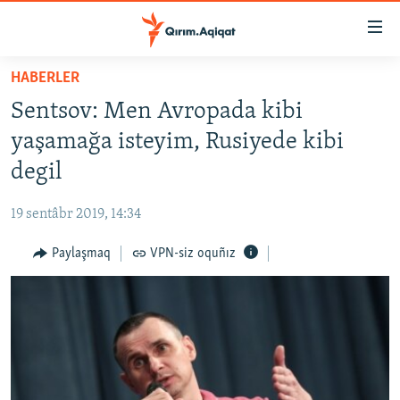
Link
açıqlığı
Esas
HABERLER
mündericege
HABERLER
Sentsov: Men Avropada kibi
qaytmaq
SİYASET
Baş
yaşamağa isteyim, Rusiyede kibi
İQTİSADİYAT
navigatsiyağa
degil
qaytmaq
CEMİYET
Qıdıruvğa
19 sentâbr 2019, 14:34
MEDENİYET
qaytmaq
Paylaşmaq
VPN-siz oquñız
İNSAN AQLARI
VİDEO
SÜRET
BLOGLAR
FİKİR