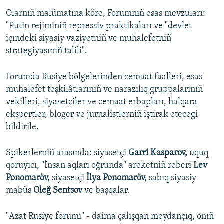
Olarnıñ malümatına köre, Forumnıñ esas mevzuları:
Русский
"Putin rejiminiñ repressiv praktikaları ve "devlet
Українською
içındeki siyasiy vaziyetniñ ve muhalefetniñ
strategiyasınıñ talili".
QOŞULIÑIZ!
Forumda Rusiye bölgelerinden cemaat faalleri, esas
muhalefet teşkilâtlarınıñ ve narazılıq gruppalarınıñ
vekilleri, siyasetçiler ve cemaat erbapları, halqara
RFE/RS bütün saytları
ekspertler, bloger ve jurnalistlerniñ iştirak etecegi
bildirile.
Spikerlerniñ arasında: siyasetçi
Garri Kasparov,
uquq
qoruyıcı, "İnsan aqları oğrunda" areketniñ reberi
Lev
Ponomaröv,
siyasetçi
İlya Ponomaröv,
sabıq siyasiy
mabüs
Oleğ Sentsov
ve başqalar.
"Azat Rusiye forumı" - daima çalışqan meydançıq, onıñ