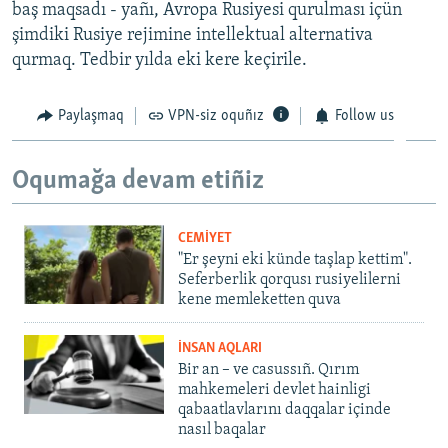
baş maqsadı - yañı, Avropa Rusiyesi qurulması içün
şimdiki Rusiye rejimine intellektual alternativa
qurmaq. Tedbir yılda eki kere keçirile.
Paylaşmaq
VPN-siz oquñız
Follow us
Oqumağa devam etiñiz
CEMİYET
"Er şeyni eki künde taşlap kettim".
Seferberlik qorqusı rusiyelilerni
kene memleketten quva
İNSAN AQLARI
Bir an – ve casussıñ. Qırım
mahkemeleri devlet hainligi
qabaatlavlarını daqqalar içinde
nasıl baqalar