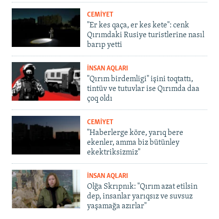
CEMİYET
"Er kes qaça, er kes kete": cenk
Qırımdaki Rusiye turistlerine nasıl
barıp yetti
İNSAN AQLARI
"Qırım birdemligi" işini toqtattı,
tintüv ve tutuvlar ise Qırımda daa
çoq oldı
CEMİYET
"Haberlerge köre, yarıq bere
ekenler, amma biz bütünley
ekektriksizmiz"
İNSAN AQLARI
Olğa Skrıpnık: "Qırım azat etilsin
dep, insanlar yarıqsız ve suvsuz
yaşamağa azırlar"