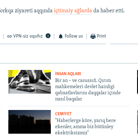
orkqa ziyareti aqqında
içtimaiy ağlarda
da haber etti.
VPN-siz oquñız
Follow us
Print
İNSAN AQLARI
Bir an – ve casussıñ. Qırım
mahkemeleri devlet hainligi
qabaatlavlarını daqqalar içinde
nasıl baqalar
CEMİYET
"Haberlerge köre, yarıq bere
ekenler, amma biz bütünley
ekektriksizmiz"