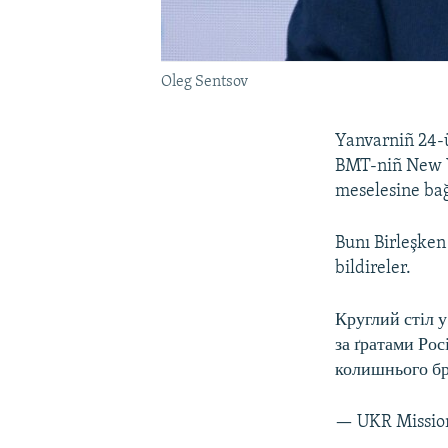
Oleg Sentsov
Yanvarniñ 24-ü
BMT-niñ New Y
meselesine bağ
Bunı Birleşken
bildireler.
Круглий стіл 
за ґратами Рос
колишнього б
— UKR Missio