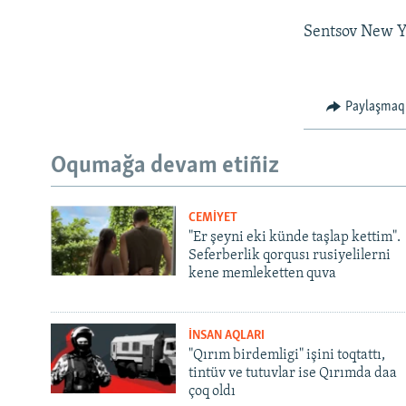
Sentsov New Y
Paylaşmaq
Oqumağa devam etiñiz
CEMİYET
"Er şeyni eki künde taşlap kettim".
Seferberlik qorqusı rusiyelilerni
kene memleketten quva
İNSAN AQLARI
"Qırım birdemligi" işini toqtattı,
tintüv ve tutuvlar ise Qırımda daa
çoq oldı