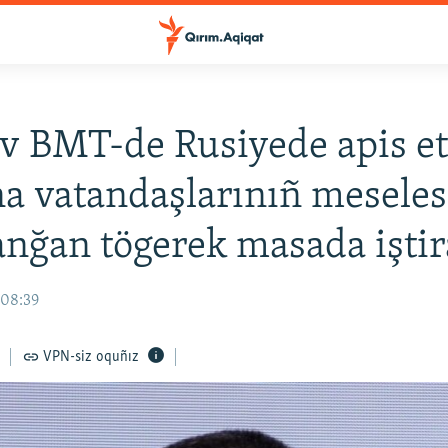
v BMT-de Rusiyede apis et
a vatandaşlarınıñ meseles
anğan tögerek masada iştir
 08:39
VPN-siz oquñız