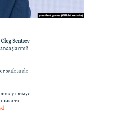
r
Oleg Sentsov
andaşlarınıñ
er saifesinde
конно утримує
енника та
vd