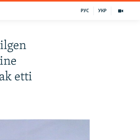
РУС
УКР
ilgen
ine
ak etti