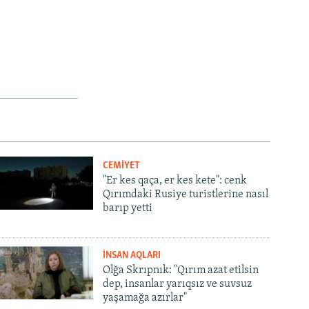
CEMİYET
"Er kes qaça, er kes kete": cenk
Qırımdaki Rusiye turistlerine nasıl
barıp yetti
İNSAN AQLARI
Olğa Skrıpnık: "Qırım azat etilsin
dep, insanlar yarıqsız ve suvsuz
yaşamağa azırlar"