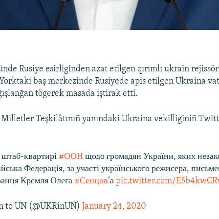
nde Rusiye esirliginden azat etilgen qırımlı ukrain rejissö
orktaki baş merkezinde Rusiyede apis etilgen Ukraina vat
ışlanğan tögerek masada iştirak etti.
 Milletler Teşkilâtınıñ yanındaki Ukraina vekilliginiñ Twitt
у штаб-квартирі
#ООН
щодо громадян України, яких неза
ійська Федерація, за участі українського режисера, письм
ранця Кремля Олега
#Сенцов
‘а
pic.twitter.com/E5b4kwCR
n to UN (@UKRinUN)
January 24, 2020