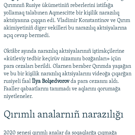
Qırımnıñ Rusiye ükümetiniñ reberlerini istifağa
yollamaq talabınen Aqmescitte bir kişilik narazılıq
aktsiyasına çıqqan edi. Vladimir Konstantinov ve Qırım
akimiyetiniñ diger vekilleri bu narazılıq aktsiyalarına
açıq cevap bermedi.
Oktâbr ayında narazılıq aktsiyalarınıñ iştirakçilerine
«kütleviy tedbir keçirüv nizamını bozğanları» içün
para cezaları berildi. Olarnen beraber Qırımda yaşağan
ve bu bir kişilik narazılıq aktsiyalarını videoğa çıqarğan
rusiyeli faal
İlya Bolşedvorov
da para cezasını aldı.
Faaller qabaatlarını tanımadı ve aqlarını qorumağa
niyetleneler.
Qırımlı analarnıñ narazılığı
2020 senesi qırımlı analar da soqaqlarğa çıqmağa