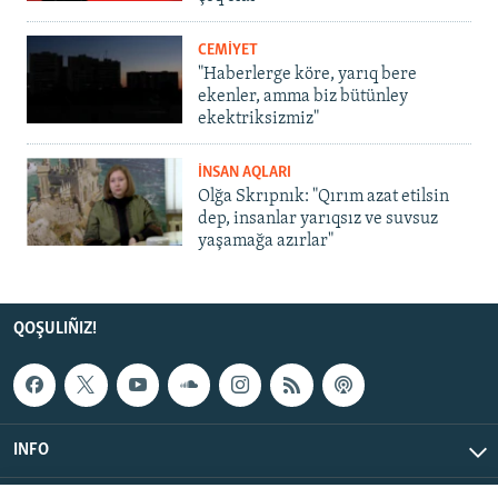
CEMİYET
"Haberlerge köre, yarıq bere
ekenler, amma biz bütünley
ekektriksizmiz"
İNSAN AQLARI
Olğa Skrıpnık: "Qırım azat etilsin
dep, insanlar yarıqsız ve suvsuz
yaşamağa azırlar"
QOŞULIÑIZ!
INFO