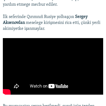
yardım etmege mecbur ediler.
İlk seferinde Qırımnıñ Rusiye yolbaşçısı
Sergey
Aksenovdan
meselege kirişmesini rica etti, çünki yerli
akimiyetke işanmaylar.