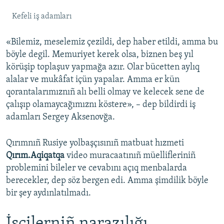
Kefeli iş adamları
«Bilemiz, meselemiz çezildi, dep haber etildi, amma bu
böyle degil. Memuriyet kerek olsa, biznen beş yıl
körüşip toplaşuv yapmağa azır. Olar bücetten aylıq
alalar ve mukâfat içün yapalar. Amma er kün
qorantalarımıznıñ alı belli olmay ve kelecek sene de
çalışıp olamaycağımıznı köstere», – dep bildirdi iş
adamları Sergey Aksenovğa.
Qırımnıñ Rusiye yolbaşçısınıñ matbuat hızmeti
Qırım.Aqiqatqa
video muracaatınıñ müellifleriniñ
problemini bileler ve cevabını açıq menbalarda
berecekler, dep söz bergen edi. Amma şimdilik böyle
bir şey aydınlatılmadı.
İşçilerniñ narazılığı