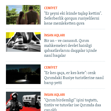
CEMİYET
"Er şeyni eki künde taşlap kettim".
Seferberlik qorqusı rusiyelilerni
kene memleketten quva
İNSAN AQLARI
Bir an – ve casussıñ. Qırım
mahkemeleri devlet hainligi
qabaatlavlarını daqqalar içinde
nasıl baqalar
CEMİYET
"Er kes qaça, er kes kete": cenk
Qırımdaki Rusiye turistlerine nasıl
barıp yetti
İNSAN AQLARI
"Qırım birdemligi" işini toqtattı,
tintüv ve tutuvlar ise Qırımda daa
çoq oldı