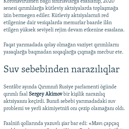
Koronavirusnen bağlı sıñırlavlarğa esaslanıp, 2020
senesi qırımlılarğa kütleviy aktsiyalarda toplaşmağa
izin bermegen ediler. Kütleviy aktsiyalarnıñ red
etilgenine dair vesiqalarda memurlar baarde ilân
etilgen yüksek seviyeli rejim devam etkenine esaslana.
Faqat yarımadada qolay olmağan vaziyet qırımlılarnı
yasaqlarğa baqmadan soqaqlarğa çıqmağa mecbur ete.
Suv sebebinden narazılıqlar
Sentâbr ayında Qırımnıñ Rusiye parlamenti ögünde
qırımlı faal
Sergey Akimov
bir kişilik narazılıq
aktsiyasını keçirdi. Bunıñ sebebi yarımadadaki suv
problemi ve yerli akimiyetniñ onı çezip olamağanı oldı.
Faalniñ qollarında yazuvlı şiar bar edi: «Mavı çapçaq