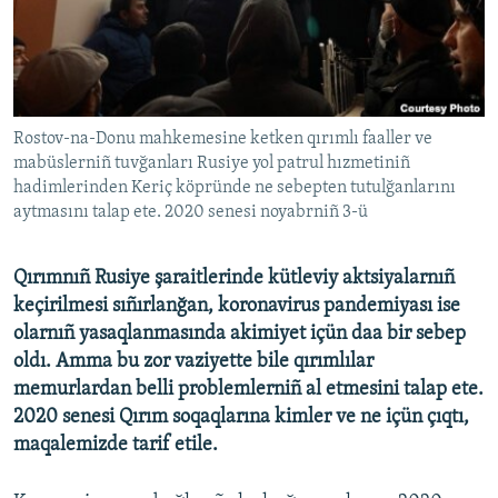
Русский
Українською
QOŞULIÑIZ!
Rostov-na-Donu mahkemesine ketken qırımlı faaller ve
mabüslerniñ tuvğanları Rusiye yol patrul hızmetiniñ
hadimlerinden Keriç köpründe ne sebepten tutulğanlarını
aytmasını talap ete. 2020 senesi noyabrniñ 3-ü
RFE/RS bütün saytları
Qırımnıñ Rusiye şaraitlerinde kütleviy aktsiyalarnıñ
keçirilmesi sıñırlanğan, koronavirus pandemiyası ise
olarnıñ yasaqlanmasında akimiyet içün daa bir sebep
oldı. Amma bu zor vaziyette bile qırımlılar
memurlardan belli problemlerniñ al etmesini talap ete.
2020 senesi Qırım soqaqlarına kimler ve ne içün çıqtı,
maqalemizde tarif etile.