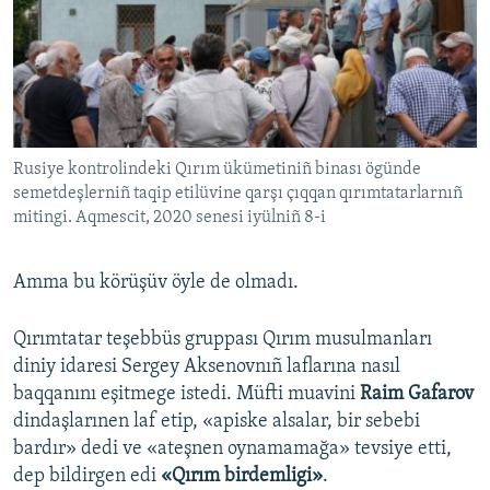
Rusiye kontrolindeki Qırım ükümetiniñ binası ögünde
semetdeşlerniñ taqip etilüvine qarşı çıqqan qırımtatarlarnıñ
mitingi. Aqmescit, 2020 senesi iyülniñ 8-i
Amma bu körüşüv öyle de olmadı.
Qırımtatar teşebbüs gruppası Qırım musulmanları
diniy idaresi Sergey Aksenovnıñ laflarına nasıl
baqqanını eşitmege istedi. Müfti muavini
Raim Gafarov
dindaşlarınen laf etip, «apiske alsalar, bir sebebi
bardır» dedi ve «ateşnen oynamamağa» tevsiye etti,
dep bildirgen edi
«Qırım birdemligi»
.