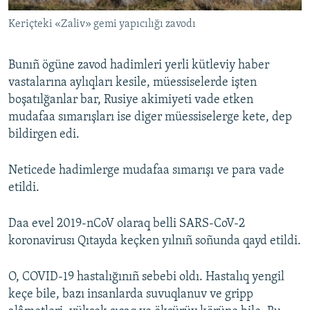
Keriçteki «Zaliv» gemi yapıcılığı zavodı
Bunıñ ögüne zavod hadimleri yerli kütleviy haber
vastalarına aylıqları kesile, müessiselerde işten
boşatılğanlar bar, Rusiye akimiyeti vade etken
mudafaa sımarışları ise diger müessiselerge kete, dep
bildirgen edi.
Neticede hadimlerge mudafaa sımarışı ve para vade
etildi.
Daa evel 2019-nCoV olaraq belli SARS-CoV-2
koronavirusı Qıtayda keçken yılnıñ soñunda qayd etildi.
O, COVID-19 hastalığınıñ sebebi oldı. Hastalıq yengil
keçe bile, bazı insanlarda suvuqlanuv ve gripp