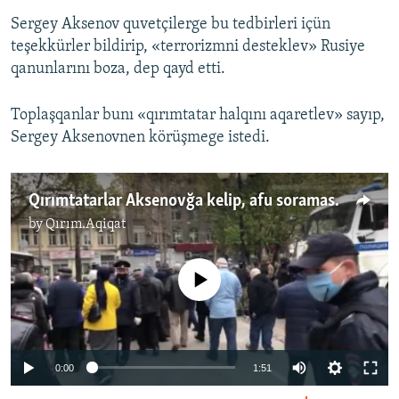
Sergey Aksenov quvetçilerge bu tedbirleri içün
teşekkürler bildirip, «terrorizmni desteklev» Rusiye
qanunlarını boza, dep qayd etti.
Toplaşqanlar bunı «qırımtatar halqını aqaretlev» sayıp,
Sergey Aksenovnen körüşmege istedi.
Qırımtatarlar Aksenovğa kelip, afu soramasını talap etti. O, çıqmadı (video)
by
Qırım.Aqiqat
No media source currently available
Auto
0:00
1:51
240p