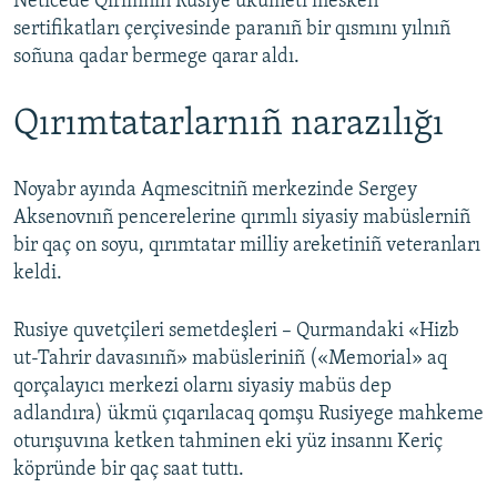
Neticede Qırımnıñ Rusiye ükümeti mesken
sertifikatları çerçivesinde paranıñ bir qısmını yılnıñ
soñuna qadar bermege qarar aldı.
Qırımtatarlarnıñ narazılığı
Noyabr ayında Aqmescitniñ merkezinde Sergey
Aksenovnıñ pencerelerine qırımlı siyasiy mabüslerniñ
bir qaç on soyu, qırımtatar milliy areketiniñ veteranları
keldi.
Rusiye quvetçileri semetdeşleri – Qurmandaki «Hizb
ut-Tahrir davasınıñ» mabüsleriniñ («Memorial» aq
qorçalayıcı merkezi olarnı siyasiy mabüs dep
adlandıra) ükmü çıqarılacaq qomşu Rusiyege mahkeme
oturışuvına ketken tahminen eki yüz insannı Keriç
köpründe bir qaç saat tuttı.