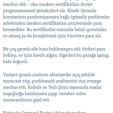
mecbur oldı – olar mesken sertifikatları devlet
programmasınıñ iştirakçileri ola. Küzde Qırımda
koronavirus pandemiyasınen bağlı iqtisadiy problemler
sebebinden mesken sertifikatları çerçivesinde para
bermediler. Bu sertifikatlar esasında balalı qorantalar
ev almaq ya da kenişletmek içün bücetten para ala.
Bir çoq qırımlı aile bunı beklemegen edi: birileri para
beklep, ev içün kredit alğan, digerleri bu parağa işanıp,
bala doğurdı.
Vaziyet qırımlı analarnı akimiyetke açıq şekilde
muracaat etip, problemniñ çezilmesini rica etmege
mecbur etti. Kefede ve Yedi Quyu rayonında analar
soqaqlarğa balalarınen çıqıp, beraber video
muracaatlarını qayd etti.