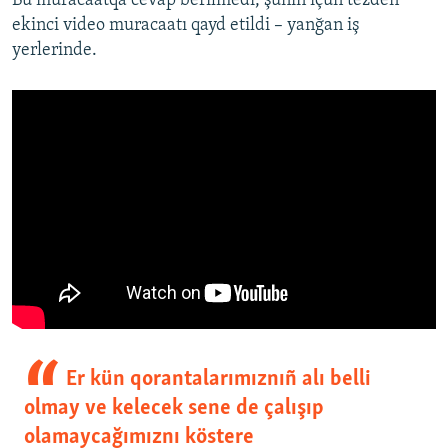
Bu muracaatqa cevap berilmedi, şunıñ içün tezden
ekinci video muracaatı qayd etildi – yanğan iş
yerlerinde.
Er kün qorantalarımıznıñ alı belli
olmay ve kelecek sene de çalışıp
olamaycağımıznı köstere