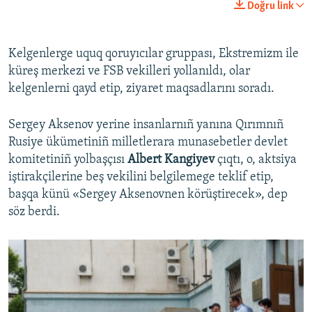
Doğru link
360p
Auto
240p
360p
480p
480p
Kelgenlerge uquq qoruyıcılar gruppası, Ekstremizm ile
küreş merkezi ve FSB vekilleri yollanıldı, olar
720p
720p
1080p
kelgenlerni qayd etip, ziyaret maqsadlarını soradı.
1080p
Sergey Aksenov yerine insanlarnıñ yanına Qırımnıñ
Rusiye ükümetiniñ milletlerara munasebetler devlet
komitetiniñ yolbaşçısı
Albert Kangiyev
çıqtı, o, aktsiya
iştirakçilerine beş vekilini belgilemege teklif etip,
başqa künü «Sergey Aksenovnen körüştirecek», dep
söz berdi.