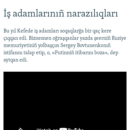
İş adamlarınıñ narazılıqları
Bu yıl Kefede iş adamları soqaqlarğa bir qaç kere
çıqqan edi. Biznesnen oğraşqanlar yazda şeerniñ Rusiye
memuriyetiniñ yolbaşçısı Sergey Bovtunenkonıñ
istifasını talap etip, o, «Putinniñ itibarını boza», dep
aytqan edi.