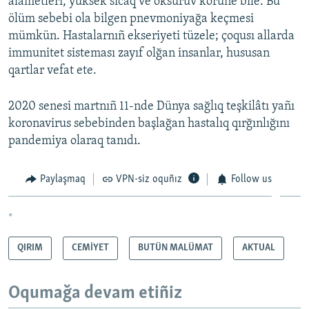
alâmetleri, yüksek sıcaq ve öksürüv körüne bile. Bu
ölüm sebebi ola bilgen pnevmoniyağa keçmesi
mümkün. Hastalarnıñ ekseriyeti tüzele; çoqusı allarda
immunitet sisteması zayıf olğan insanlar, hususan
qartlar vefat ete.
2020 senesi martnıñ 11-nde Dünya sağlıq teşkilâtı yañı
koronavirus sebebinden başlağan hastalıq qırğınlığını
pandemiya olaraq tanıdı.
Paylaşmaq
VPN-siz oquñız
Follow us
*
QIRIM
CEMİYET
BUTÜN MALÜMAT
AKTUAL
Oqumağa devam etiñiz