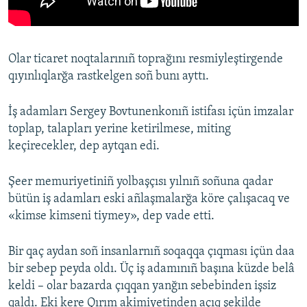
Olar ticaret noqtalarınıñ toprağını resmiyleştirgende
qıyınlıqlarğa rastkelgen soñ bunı ayttı.
İş adamları Sergey Bovtunenkonıñ istifası içün imzalar
toplap, talapları yerine ketirilmese, miting
keçirecekler, dep aytqan edi.
Şeer memuriyetiniñ yolbaşçısı yılnıñ soñuna qadar
bütün iş adamları eski añlaşmalarğa köre çalışacaq ve
«kimse kimseni tiymey», dep vade etti.
Bir qaç aydan soñ insanlarnıñ soqaqqa çıqması içün daa
bir sebep peyda oldı. Üç iş adamınıñ başına küzde belâ
keldi – olar bazarda çıqqan yanğın sebebinden işsiz
qaldı. Eki kere Qırım akimiyetinden açıq şekilde