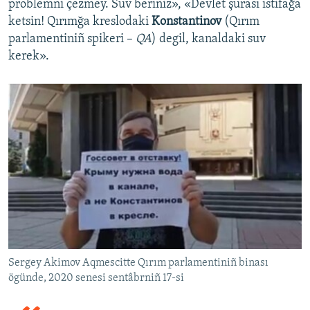
problemni çezmey. Suv beriñiz», «Devlet şurası istifağa
ketsin! Qırımğa kreslodaki
Konstantinov
(Qırım
parlamentiniñ spikeri –
QA
) degil, kanaldaki suv
kerek».
Sergey Akimov Aqmescitte Qırım parlamentiniñ binası
ögünde, 2020 senesi sentâbrniñ 17-si