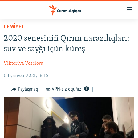
Link
açıqlığı
Esas
CEMİYET
mündericege
HABERLER
2020 senesiniñ Qırım narazılıqları:
qaytmaq
SİYASET
Baş
suv ve sayğı içün küreş
İQTİSADİYAT
navigatsiyağa
qaytmaq
Viktoriya Veselova
CEMİYET
Qıdıruvğa
04 yanvar 2021, 18:15
MEDENİYET
qaytmaq
İNSAN AQLARI
Paylaşmaq
VPN-siz oquñız
VİDEO
SÜRET
BLOGLAR
FİKİR