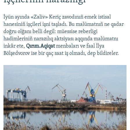
İyün ayında «Zaliv» Keriç zavodınıñ emek istisal
hanesiniñ işçileri işni taşladı. Bu malümatnıñ ne qadar
doğru olğanı belli degil: müessise reberligi
hadimleriniñ narazılıq aktsiyası aqqında malümatnı
inkâr ete,
Qırım.Aqiqat
menbaları ve faal İlya
Bölşedvorov ise bir qaç saat iş olmadı, dep bildireler.