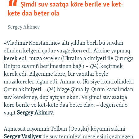
Şimdi suv saatqa köre berile ve ket-
kete daa beter ola
Sergey Akimov
«Vladimir Konstantinov altı yıldan berli bu suvdan
elinden kelgeni qadar vazgeçken edi. Aksine yapmaq
kerek edi, muzakereler (Ukraina akimiyeti ile Qırımğa
Dnipro suvınıñ berilmesinen bağlı –
QA
) keçirmek
kerek edi. Bilgenime köre, bir vaqıtlar böyle
muzakereler olğan edi. Amma o, (Rusiye kontrolindeki
Qırım akimiyeti –
QA
) bizge Şimaliy-Qırım kanalından
suv kerekmey, dep aytqan eken. Ve şimdi suv saatqa
köre berile ve ket-kete daa beter ola», – degen edi o
vaqıt
Sergey Akimov
.
Aqmescit rayonınıñ Tolban (Opuşki) köyüniñ sakini
Sergey Vasilyev
de suv teminlevi meselesini çezmegen