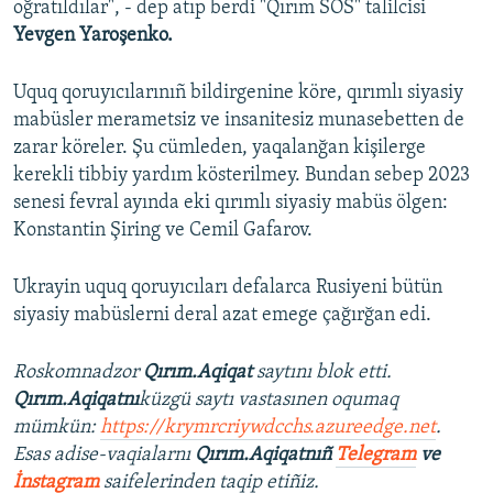
oğratıldılar", - dep atıp berdi "Qırım SOS" talilcisi
Yevgen Yaroşenko.
Uquq qoruyıcılarınıñ bildirgenine köre, qırımlı siyasiy
mabüsler merametsiz ve insanitesiz munasebetten de
zarar köreler. Şu cümleden, yaqalanğan kişilerge
kerekli tibbiy yardım kösterilmey. Bundan sebep 2023
senesi fevral ayında eki qırımlı siyasiy mabüs ölgen:
Konstantin Şiring ve Cemil Gafarov.
Ukrayin uquq qoruyıcıları defalarca Rusiyeni bütün
siyasiy mabüslerni deral azat emege çağırğan edi.
Roskomnadzor
Qırım.Aqiqat
saytını blok etti.
Qırım.Aqiqatnı
küzgü saytı vastasınen oqumaq
mümkün:
https://krymrcriywdcchs.azureedge.net
.
Esas adise-vaqialarnı
Qırım.Aqiqatnıñ
Telegram
ve
İnstagram
saifelerinden taqip etiñiz.