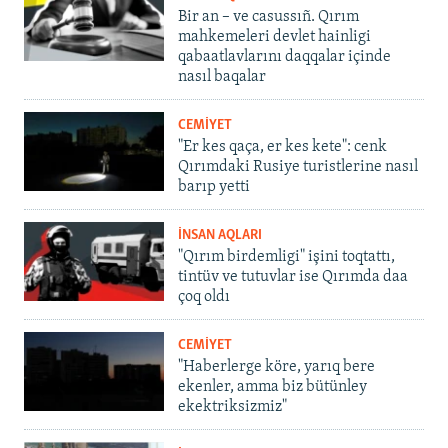
Bir an – ve casussıñ. Qırım
mahkemeleri devlet hainligi
qabaatlavlarını daqqalar içinde
nasıl baqalar
CEMİYET
"Er kes qaça, er kes kete": cenk
Qırımdaki Rusiye turistlerine nasıl
barıp yetti
İNSAN AQLARI
"Qırım birdemligi" işini toqtattı,
tintüv ve tutuvlar ise Qırımda daa
çoq oldı
CEMİYET
"Haberlerge köre, yarıq bere
ekenler, amma biz bütünley
ekektriksizmiz"