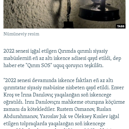
Русский
Українською
Nümüneviy resim
QOŞULIÑIZ!
2022 senesi işğal etilgen Qırımda qırımlı siyasiy
mabüslerniñ eñ az altı iskence adisesi qayd etildi, dep
RFE/RS bütün saytları
haber ete "Qırım SOS" uquq qoruyıcı teşkilâtı.
"2022 senesi devamında iskence faktları eñ az altı
qırımtatar siyasiy mabüsine nisbeten qayd etildi. Enver
Kroş ve İrına Danılovıç yaqalanğan soñ iskencege
oğratıldı. İrını Danılovıçnı mahkeme oturışına köçürme
zamanı da köteklediler. Rustem Osmanov, Ruslan
Abdurahmanov, Yaroslav Juk ve Öleksey Kısılev işğal
etilgen tolpraqlarda yaqalanğan soñ iskencege