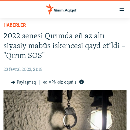
Link
açıqlığı
Esas
HABERLER
mündericege
HABERLER
2022 senesi Qırımda eñ az altı
qaytmaq
SİYASET
Baş
siyasiy mabüs iskencesi qayd etildi –
İQTİSADİYAT
navigatsiyağa
"Qırım SOS"
qaytmaq
CEMİYET
Qıdıruvğa
23 fevral 2023, 21:18
MEDENİYET
qaytmaq
Paylaşmaq
VPN-siz oquñız
İNSAN AQLARI
VİDEO
SÜRET
BLOGLAR
FİKİR