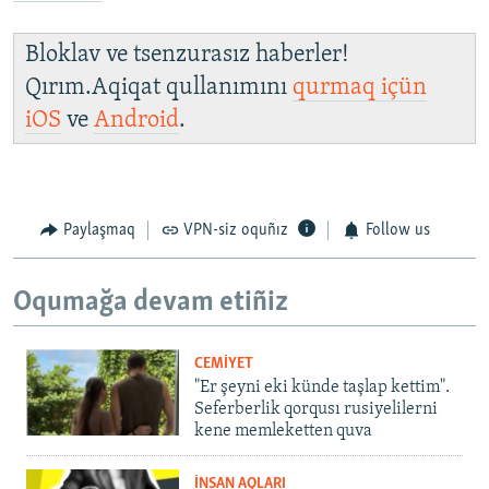
Bloklav ve tsenzurasız haberler!
Qırım.Aqiqat qullanımını
qurmaq içün
iOS
ve
Android
.
Paylaşmaq
VPN-siz oquñız
Follow us
Oqumağa devam etiñiz
CEMİYET
"Er şeyni eki künde taşlap kettim".
Seferberlik qorqusı rusiyelilerni
kene memleketten quva
İNSAN AQLARI