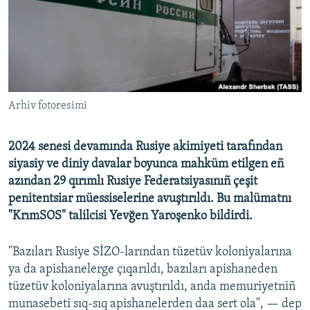
Русский
Українською
QOŞULIÑIZ!
Arhiv fotoresimi
2024 senesi devamında Rusiye akimiyeti tarafından
RFE/RS bütün saytları
siyasiy ve diniy davalar boyunca mahküm etilgen eñ
azından 29 qırımlı Rusiye Federatsiyasınıñ çeşit
penitentsiar müessiselerine avuştırıldı. Bu malümatnı
"KrımSOS" talilcisi Yevğen Yaroşenko bildirdi.
"Bazıları Rusiye SİZO-larından tüzetüv koloniyalarına
ya da apishanelerge çıqarıldı, bazıları apishaneden
tüzetüv koloniyalarına avuştırıldı, anda memuriyetniñ
munasebeti sıq-sıq apishanelerden daa sert ola", — dep