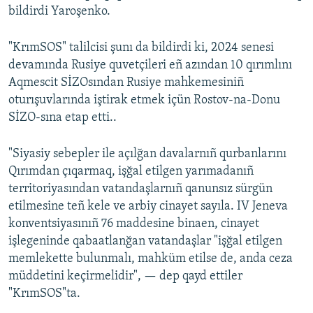
bildirdi Yaroşenko.
"KrımSOS" talilcisi şunı da bildirdi ki, 2024 senesi
devamında Rusiye quvetçileri eñ azından 10 qırımlını
Aqmescit SİZOsından Rusiye mahkemesiniñ
oturışuvlarında iştirak etmek içün Rostov-na-Donu
SİZO-sına etap etti..
"Siyasiy sebepler ile açılğan davalarnıñ qurbanlarını
Qırımdan çıqarmaq, işğal etilgen yarımadanıñ
territoriyasından vatandaşlarnıñ qanunsız sürgün
etilmesine teñ kele ve arbiy cinayet sayıla. IV Jeneva
konventsiyasınıñ 76 maddesine binaen, cinayet
işlegeninde qabaatlanğan vatandaşlar "işğal etilgen
memlekette bulunmalı, mahküm etilse de, anda ceza
müddetini keçirmelidir", — dep qayd ettiler
"KrımSOS"ta.