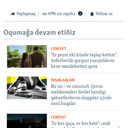
Paylaşmaq
VPN-siz oquñız
Follow us
Oqumağa devam etiñiz
CEMİYET
"Er şeyni eki künde taşlap kettim".
Seferberlik qorqusı rusiyelilerni
kene memleketten quva
İNSAN AQLARI
Bir an – ve casussıñ. Qırım
mahkemeleri devlet hainligi
qabaatlavlarını daqqalar içinde
nasıl baqalar
CEMİYET
"Er kes qaça, er kes kete": cenk