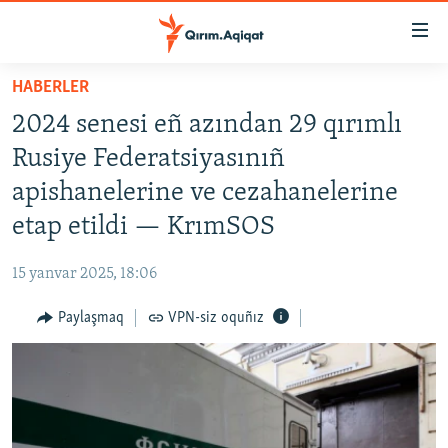
Link
açıqlığı
Esas
HABERLER
mündericege
HABERLER
2024 senesi eñ azından 29 qırımlı
qaytmaq
SİYASET
Baş
Rusiye Federatsiyasınıñ
İQTİSADİYAT
navigatsiyağa
apishanelerine ve cezahanelerine
qaytmaq
CEMİYET
etap etildi — KrımSOS
Qıdıruvğa
MEDENİYET
qaytmaq
15 yanvar 2025, 18:06
İNSAN AQLARI
Paylaşmaq
VPN-siz oquñız
VİDEO
SÜRET
BLOGLAR
FİKİR