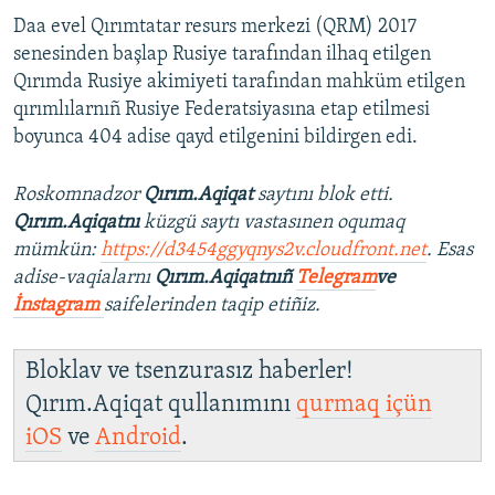
Daa evel Qırımtatar resurs merkezi (QRM) 2017
senesinden başlap Rusiye tarafından ilhaq etilgen
Qırımda Rusiye akimiyeti tarafından mahküm etilgen
qırımlılarnıñ Rusiye Federatsiyasına etap etilmesi
boyunca 404 adise qayd etilgenini bildirgen edi.
Roskomnadzor
Qırım.Aqiqat
saytını blok etti.
Qırım.Aqiqatnı
küzgü saytı vastasınen oqumaq
mümkün:
https://d3454ggyqnys2v.cloudfront.net
. Esas
adise-vaqialarnı
Qırım.Aqiqatnıñ
Telegram
ve
İnstagram
saifelerinden taqip etiñiz.
Bloklav ve tsenzurasız haberler!
Qırım.Aqiqat qullanımını
qurmaq içün
iOS
ve
Android
.