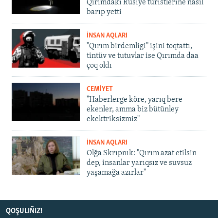
Qırımdaki Rusiye turistlerine nasıl
barıp yetti
İNSAN AQLARI
"Qırım birdemligi" işini toqtattı,
tintüv ve tutuvlar ise Qırımda daa
çoq oldı
CEMİYET
"Haberlerge köre, yarıq bere
ekenler, amma biz bütünley
ekektriksizmiz"
İNSAN AQLARI
Olğa Skrıpnık: "Qırım azat etilsin
dep, insanlar yarıqsız ve suvsuz
yaşamağa azırlar"
QOŞULIÑIZ!