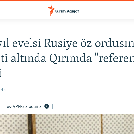
yıl evelsi Rusiye öz ordusı
ti altında Qırımda "refer
i
:45
VPN-siz oquñız