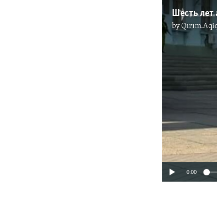
by
Qırım.Aqi
0:00