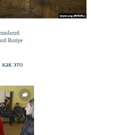
rımadanıñ
 soñ Rusiye
 как это