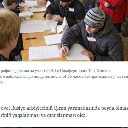
графии сделаны на участке №1 в Симферополе. Такой поток
ей наблюдался до полудня, после 14-15 часов избирательные участк
ты
evel Rusiye arbiyleriniñ Qırım yarımadasında peyda olmas
eriniñ yaqalanması ve qırsızlanması oldı.