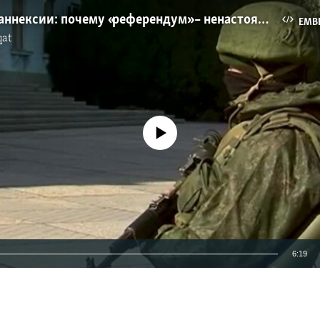
Шесть лет аннексии: почему «референдум» – ненастоящий (видео)
EMB
qat
No media source currently available
6:19
EMBED