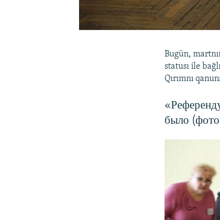
Bugün, martnı
statusı ile ba
Qırımnı qanunsı
«Референду
было (фото