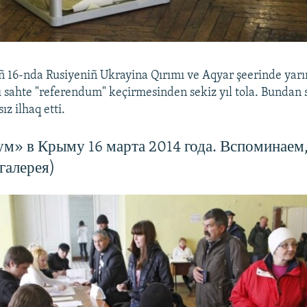
ñ 16-nda Rusiyeniñ Ukrayina Qırımı ve Aqyar şeerinde ya
ğlı sahte "referendum" keçirmesinden sekiz yıl tola. Bundan
z ilhaq etti.
м» в Крыму 16 марта 2014 года. Вспоминаем,
галерея)