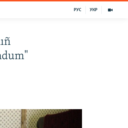
РУС
УКР
nıñ
endum"