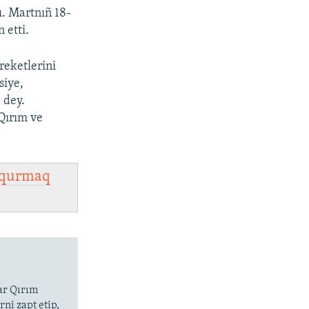
404p
ı. Martnıñ 18-
 etti.
1080p
reketlerini
siye,
 dey.
px
width
Qırım ve
qurmaq
lar Qırım
ni zapt etip,