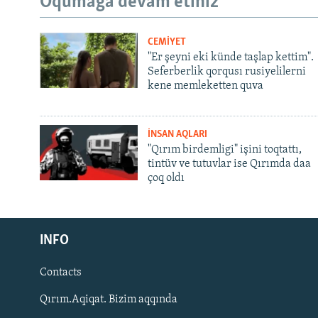
Oqumağa devam etiñiz
CEMİYET
"Er şeyni eki künde taşlap kettim".
Seferberlik qorqusı rusiyelilerni
kene memleketten quva
İNSAN AQLARI
"Qırım birdemligi" işini toqtattı,
tintüv ve tutuvlar ise Qırımda daa
çoq oldı
Русский
INFO
Українською
Contacts
QOŞULIÑIZ!
Qırım.Aqiqat. Bizim aqqında