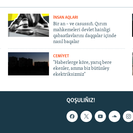
İNSAN AQLARI
Bir an – ve casussıñ. Qırım
mahkemeleri devlet hainligi
qabaatlavlarını daqqalar içinde
nasıl baqalar
CEMİYET
"Haberlerge köre, yarıq bere
ekenler, amma biz bütünley
ekektriksizmiz"
QOŞULIÑIZ!