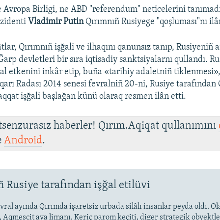
 Avropa Birligi, ne ABD "referendum" neticelerini tanımad
ezidenti
Vladimir Putin
Qırımnıñ Rusiyege "qoşluması"nı ilân
Auto
270p
360p
404p
tlar, Qırımnıñ işğali ve ilhaqını qanunsız tanıp, Rusiyeniñ a
 Ğarp devletleri bir sıra iqtisadiy sanktsiyalarnı qullandı. Ru
1080p
al etkenini inkâr etip, buña «tarihiy adaletniñ tiklenmesi»,
arı Radası 2014 senesi fevralniñ 20-ni, Rusiye tarafından 
qat işğali başlağan künü olaraq resmen ilân etti.
 tsenzurasız haberler! Qırım.Aqiqat qullanımını
e
Android
.
 Rusiye tarafından işğal etilüvi
vral ayında Qırımda işaretsiz urbada silâlı insanlar peyda oldı. O
 Aqmescit ava limanı, Keriç parom keçiti, diger strategik obyektler