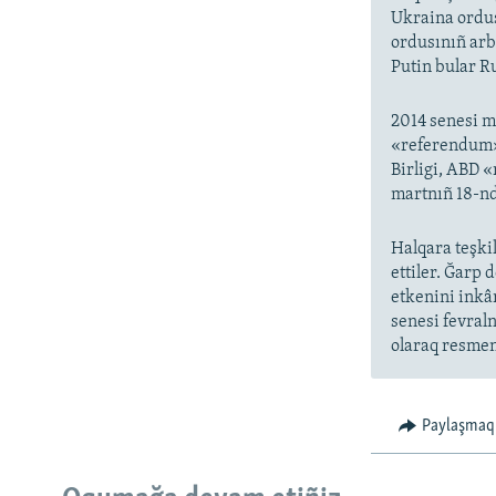
Ukraina ordus
ordusınıñ arb
Putin bular Ru
2014 senesi m
«referendum» 
Birligi, ABD 
martnıñ 18-nd
Halqara teşkil
ettiler. Ğarp 
etkenini inkâ
senesi fevral
olaraq resmen 
Paylaşmaq