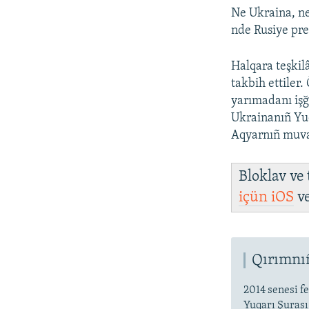
Ne Ukraina, ne
nde Rusiye pr
Halqara teşkilâ
takbih ettiler.
yarımadanı işğ
Ukrainanıñ Yuq
Aqyarnıñ muvaq
Bloklav ve
içün
iOS
v
Qırımnıñ
2014 senesi fe
Yuqarı Şurası,