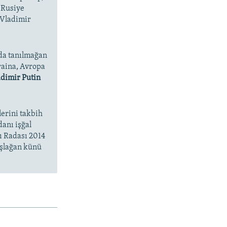
 Rusiye
 Vladimir
da tanılmağan
raina, Avropa
dimir Putin
lerini takbih
danı işğal
ı Radası 2014
aşlağan künü