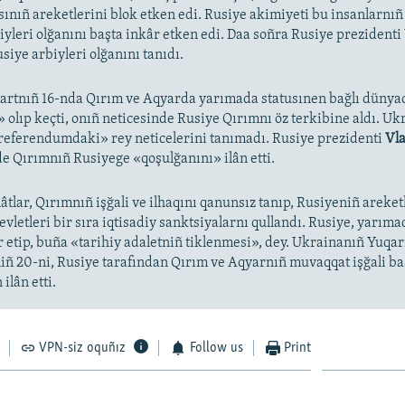
ınıñ areketlerini blok etken edi. Rusiye akimiyeti bu insanlarnıñ
iyleri olğanını başta inkâr etken edi. Daa soñra Rusiye prezidenti
siye arbiyleri olğanını tanıdı.
artnıñ 16-nda Qırım ve Aqyarda yarımada statusınen bağlı dünya
olıp keçti, onıñ neticesinde Rusiye Qırımnı öz terkibine aldı. Uk
«referendumdaki» rey neticelerini tanımadı. Rusiye prezidenti
Vla
e Qırımnıñ Rusiyege «qoşulğanını» ilân etti.
âtlar, Qırımnıñ işğali ve ilhaqını qanunsız tanıp, Rusiyeniñ areket
devletleri bir sıra iqtisadiy sanktsiyalarnı qullandı. Rusiye, yarıma
r etip, buña «tarihiy adaletniñ tiklenmesi», dey. Ukrainanıñ Yuqar
niñ 20-ni, Rusiye tarafından Qırım ve Aqyarnıñ muvaqqat işğali b
ilân etti.
VPN-siz oquñız
Follow us
Print