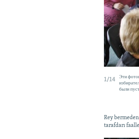
Эти фото
1/14
избирател
были пус
Rey bermeden 
tarafdarı faall