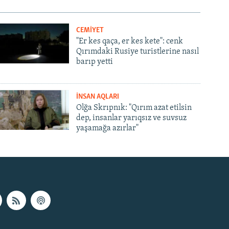
CEMİYET
"Er kes qaça, er kes kete": cenk
Qırımdaki Rusiye turistlerine nasıl
barıp yetti
İNSAN AQLARI
Olğa Skrıpnık: "Qırım azat etilsin
dep, insanlar yarıqsız ve suvsuz
yaşamağa azırlar"