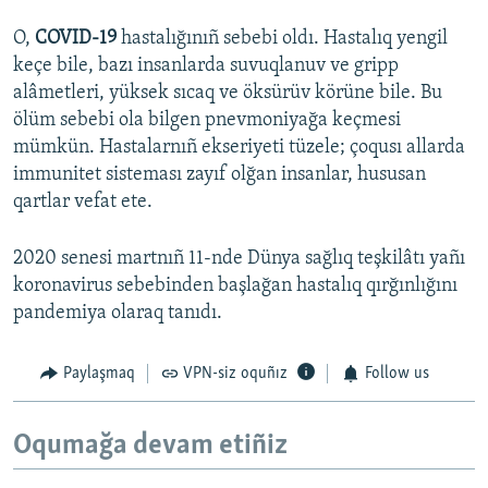
O,
COVID-19
hastalığınıñ sebebi oldı. Hastalıq yengil
keçe bile, bazı insanlarda suvuqlanuv ve gripp
alâmetleri, yüksek sıcaq ve öksürüv körüne bile. Bu
ölüm sebebi ola bilgen pnevmoniyağa keçmesi
mümkün. Hastalarnıñ ekseriyeti tüzele; çoqusı allarda
immunitet sisteması zayıf olğan insanlar, hususan
qartlar vefat ete.
2020 senesi martnıñ 11-nde Dünya sağlıq teşkilâtı yañı
koronavirus sebebinden başlağan hastalıq qırğınlığını
pandemiya olaraq tanıdı.
Paylaşmaq
VPN-siz oquñız
Follow us
Oqumağa devam etiñiz