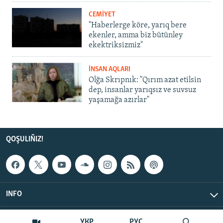
CEMİYET
"Haberlerge köre, yarıq bere
ekenler, amma biz bütünley
ekektriksizmiz"
İNSAN AQLARI
Olğa Skrıpnık: "Qırım azat etilsin
dep, insanlar yarıqsız ve suvsuz
yaşamağa azırlar"
QOŞULIÑIZ!
INFO
© Qırım.Aqiqat, 2026 | All Rights Reserved.
УКР
РУС