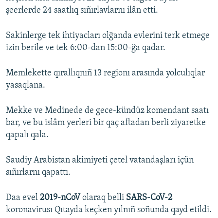
şeerlerde 24 saatlıq sıñırlavlarnı ilân etti.
Sakinlerge tek ihtiyacları olğanda evlerini terk etmege
izin berile ve tek 6:00-dan 15:00-ğa qadar.
Memlekette qırallıqnıñ 13 regionı arasında yolculıqlar
yasaqlana.
Mekke ve Medinede de gece-kündüz komendant saatı
bar, ve bu islâm yerleri bir qaç aftadan berli ziyaretke
qapalı qala.
Saudiy Arabistan akimiyeti çetel vatandaşları içün
sıñırlarnı qapattı.
Daa evel
2019-nCoV
olaraq belli
SARS-CoV-2
koronavirusı Qıtayda keçken yılnıñ soñunda qayd etildi.