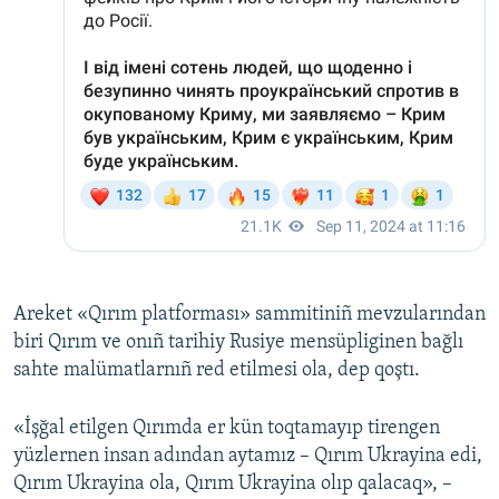
Areket «Qırım platforması» sammitiniñ mevzularından
biri Qırım ve onıñ tarihiy Rusiye mensüpliginen bağlı
sahte malümatlarnıñ red etilmesi ola, dep qoştı.
«İşğal etilgen Qırımda er kün toqtamayıp tirengen
yüzlernen insan adından aytamız – Qırım Ukrayina edi,
Qırım Ukrayina ola, Qırım Ukrayina olıp qalacaq», –