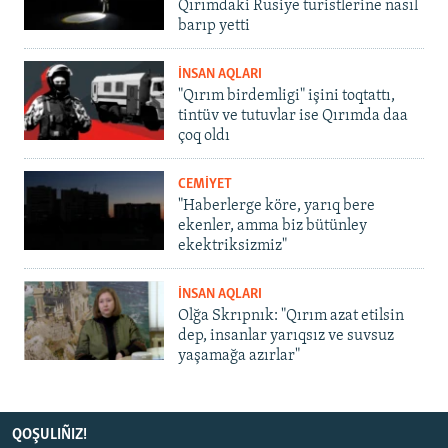
Qırımdaki Rusiye turistlerine nasıl
barıp yetti
İNSAN AQLARI
"Qırım birdemligi" işini toqtattı,
tintüv ve tutuvlar ise Qırımda daa
çoq oldı
CEMİYET
"Haberlerge köre, yarıq bere
ekenler, amma biz bütünley
ekektriksizmiz"
İNSAN AQLARI
Olğa Skrıpnık: "Qırım azat etilsin
dep, insanlar yarıqsız ve suvsuz
yaşamağa azırlar"
QOŞULIÑIZ!