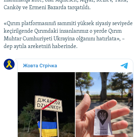
malümatqa köre, olar Aqmescit, Aqyar, Kezlev, Yalta,
Canköy ve Ermeni Bazarda tarqatıldı.
Русский
Українською
«Qırım platformasınıñ sammiti yüksek siyasiy seviyede
keçirilgende Qırımdaki insanlarımız o yerde Qırım
QOŞULIÑIZ!
Muhtar Cumhuriyeti Ukrayina olğanını hatırlata», –
dep aytıla areketniñ haberinde.
RFE/RS bütün saytları