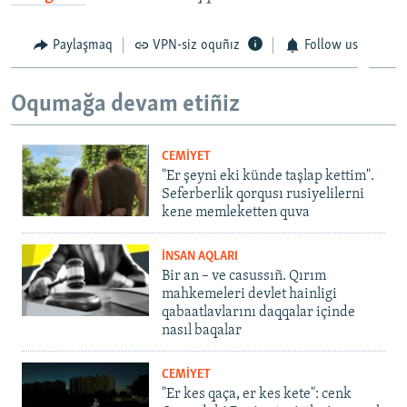
Paylaşmaq
VPN-siz oquñız
Follow us
Oqumağa devam etiñiz
CEMİYET
"Er şeyni eki künde taşlap kettim".
Seferberlik qorqusı rusiyelilerni
kene memleketten quva
İNSAN AQLARI
Bir an – ve casussıñ. Qırım
mahkemeleri devlet hainligi
qabaatlavlarını daqqalar içinde
nasıl baqalar
CEMİYET
"Er kes qaça, er kes kete": cenk