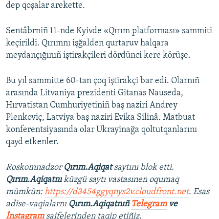
dep qoşalar arekette.
Sentâbrniñ 11-nde Kyivde «Qırım platforması» sammiti
keçirildi. Qırımnı işğalden qurtaruv halqara
meydançığınıñ iştirakçileri dördünci kere körüşe.
Bu yıl sammitte 60-tan çoq iştirakçi bar edi. Olarnıñ
arasında Litvaniya prezidenti Gitanas Nauseda,
Hırvatistan Cumhuriyetiniñ baş naziri Andrey
Plenkoviç, Latviya baş naziri Evika Silinâ. Matbuat
konferentsiyasında olar Ukrayinağa qoltutqanlarını
qayd etkenler.
Roskomnadzor
Qırım.Aqiqat
saytını blok etti.
Qırım.Aqiqatnı
küzgü saytı vastasınen oqumaq
mümkün:
https://d3454ggyqnys2v.cloudfront.net
. Esas
adise-vaqialarnı
Qırım.Aqiqatnıñ
Telegram
ve
İnstagram
saifelerinden taqip etiñiz.