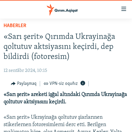
Link
açıqlığı
Esas
HABERLER
mündericege
HABERLER
«Sarı şerit» Qırımda Ukrayinağa
qaytmaq
SİYASET
Baş
qoltutuv aktsiyasını keçirdi, dep
İQTİSADİYAT
navigatsiyağa
bildirdi (fotoresim)
qaytmaq
CEMİYET
Qıdıruvğa
12 sentâbr 2024, 10:15
MEDENİYET
qaytmaq
Paylaşmaq
VPN-siz oquñız
İNSAN AQLARI
«Sarı şerit» areketi işğal altındaki Qırımda Ukrayinağa
VİDEO
qoltutuv aktsiyasını keçirdi.
SÜRET
BLOGLAR
«Sarı şerit» Ukrayinağa qoltutuv şiarlarınen
stikerlernen fotoresimlerni derc etti. Berilgen
FİKİR