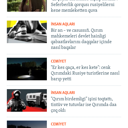
Seferberlik qorqusı rusiyelilerni
kene memleketten quva
İNSAN AQLARI
Bir an – ve casussıñ. Qırım
mahkemeleri devlet hainligi
qabaatlavlarını daqqalar içinde
nasıl baqalar
CEMİYET
"Er kes qaça, er kes kete": cenk
Qırımdaki Rusiye turistlerine nasıl
barıp yetti
İNSAN AQLARI
"Qırım birdemligi" işini toqtattı,
tintüv ve tutuvlar ise Qırımda daa
çoq oldı
CEMİYET