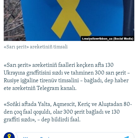
Русский
Українською
QOŞULIÑIZ!
«Sarı şerit» areketiniñ timsali
«Sarı şerit» areketiniñ faalleri keçken afta 130
RFE/RS bütün saytları
Ukrayına graffitisini sızdı ve tahminen 300 sarı şerit –
Rusiye işğaline tirenüv timsalini – bağladı, dep haber
ete areketniñ Telegram kanalı.
«Soñki aftada Yalta, Aqmescit, Keriç ve Aluştadan 80-
den çoq faal qoşuldı, olar 300 şerit bağladı ve 130
graffiti sızdı», – dep bildirdi faal.