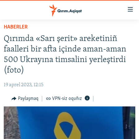
Link
açıqlığı
Esas
HABERLER
mündericege
HABERLER
Qırımda «Sarı şerit» areketiniñ
qaytmaq
SİYASET
Baş
faalleri bir afta içinde aman-aman
İQTİSADİYAT
navigatsiyağa
500 Ukrayına timsalini yerleştirdi
qaytmaq
CEMİYET
(foto)
Qıdıruvğa
MEDENİYET
qaytmaq
19 aprel 2023, 12:15
İNSAN AQLARI
Paylaşmaq
VPN-siz oquñız
VİDEO
SÜRET
BLOGLAR
FİKİR