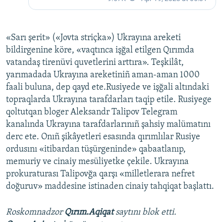
«Sarı şerit» («Jovta striçka») Ukrayına areketi
bildirgenine köre, «vaqtınca işğal etilgen Qırımda
vatandaş tirenüvi quvetlerini arttıra». Teşkilât,
yarımadada Ukrayına areketiniñ aman-aman 1000
faali buluna, dep qayd ete.Rusiyede ve işğali altındaki
topraqlarda Ukrayına tarafdarları taqip etile. Rusiyege
qoltutqan bloger Aleksandr Talipov Telegram
kanalında Ukrayına tarafdarlarınıñ şahsiy malümatını
derc ete. Onıñ şikâyetleri esasında qırımlılar Rusiye
ordusını «itibardan tüşürgeninde» qabaatlanıp,
memuriy ve cinaiy mesüliyetke çekile. Ukrayına
prokuraturası Talipovğa qarşı «milletlerara nefret
doğuruv» maddesine istinaden cinaiy tahqiqat başlattı.
Roskomnadzor
Qırım.Aqiqat
saytını blok etti.