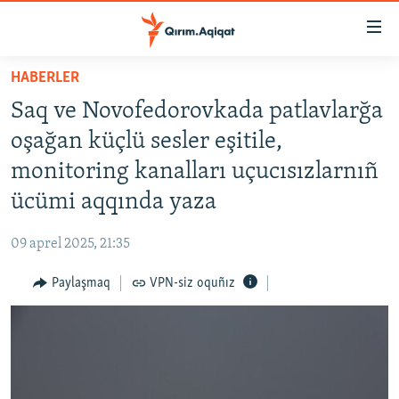
Link
açıqlığı
Esas
HABERLER
mündericege
HABERLER
Saq ve Novofedorovkada patlavlarğa
qaytmaq
SİYASET
Baş
oşağan küçlü sesler eşitile,
İQTİSADİYAT
navigatsiyağa
monitoring kanalları uçucısızlarnıñ
qaytmaq
CEMİYET
ücümi aqqında yaza
Qıdıruvğa
MEDENİYET
qaytmaq
09 aprel 2025, 21:35
İNSAN AQLARI
Paylaşmaq
VPN-siz oquñız
VİDEO
SÜRET
BLOGLAR
FİKİR