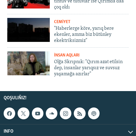
tintüv ve tutuvlar ise Qırımda daa
çoq oldı
CEMİYET
"Haberlerge köre, yarıq bere
ekenler, amma biz bütünley
ekektriksizmiz"
İNSAN AQLARI
Olğa Skrıpnık: "Qırım azat etilsin
dep, insanlar yarıqsız ve suvsuz
yaşamağa azırlar"
QOŞULIÑIZ!
INFO