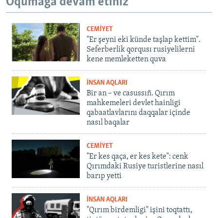
Oqumağa devam etiñiz
CEMİYET
"Er şeyni eki künde taşlap kettim".
Seferberlik qorqusı rusiyelilerni
kene memleketten quva
İNSAN AQLARI
Bir an – ve casussıñ. Qırım
mahkemeleri devlet hainligi
qabaatlavlarını daqqalar içinde
nasıl baqalar
CEMİYET
"Er kes qaça, er kes kete": cenk
Qırımdaki Rusiye turistlerine nasıl
barıp yetti
İNSAN AQLARI
"Qırım birdemligi" işini toqtattı,