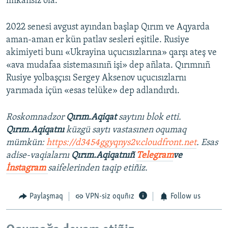
imkânsız ola.
2022 senesi avgust ayından başlap Qırım ve Aqyarda
aman-aman er kün patlav sesleri eşitile. Rusiye
akimiyeti bunı «Ukrayina uçucısızlarına» qarşı ateş ve
«ava mudafaa sistemasınıñ işi» dep añlata. Qırımnıñ
Rusiye yolbaşçısı Sergey Aksenov uçucısızlarnı
yarımada içün «esas telüke» dep adlandırdı.
Roskomnadzor
Qırım.Aqiqat
saytını blok etti.
Qırım.Aqiqatnı
küzgü saytı vastasınen oqumaq
mümkün:
https://d3454ggyqnys2v.cloudfront.net
. Esas
adise-vaqialarnı
Qırım.Aqiqatnıñ
Telegram
ve
İnstagram
saifelerinden taqip etiñiz.
Paylaşmaq
VPN-siz oquñız
Follow us