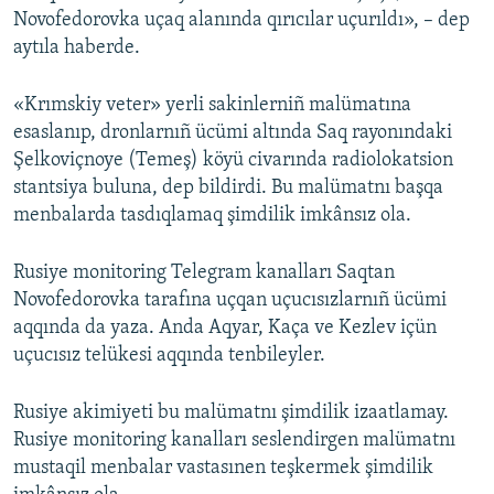
Novofedorovka uçaq alanında qırıcılar uçurıldı», – dep
aytıla haberde.
«Krımskiy veter» yerli sakinlerniñ malümatına
esaslanıp, dronlarnıñ ücümi altında Saq rayonındaki
Şelkoviçnoye (Temeş) köyü civarında radiolokatsion
stantsiya buluna, dep bildirdi. Bu malümatnı başqa
menbalarda tasdıqlamaq şimdilik imkânsız ola.
Rusiye monitoring Telegram kanalları Saqtan
Novofedorovka tarafına uçqan uçucısızlarnıñ ücümi
aqqında da yaza. Anda Aqyar, Kaça ve Kezlev içün
uçucısız telükesi aqqında tenbileyler.
Rusiye akimiyeti bu malümatnı şimdilik izaatlamay.
Rusiye monitoring kanalları seslendirgen malümatnı
mustaqil menbalar vastasınen teşkermek şimdilik