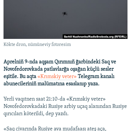
Русский
Українською
QOŞULIÑIZ!
Kökte dron, nümüneviy fotoresim
Aprelniñ 9-nda aqşam Qırımnıñ ğarbindeki Saq ve
RFE/RS bütün saytları
Novofedorovkada patlavlarğa oşağan küçlü sesler
eşitile. Bu aqta
«Krımskiy veter»
Telegram kanalı
abunecileriniñ malümatına esaslanıp yaza.
Yerli vaqıtnen saat 21:10-da «Krımskiy veter»
Novofedorovkadaki Rusiye arbiy uçaq alanından Rusiye
qırıcıları köterildi, dep yazdı.
«Saq civarında Rusiye ava mudafaası ateş aça,