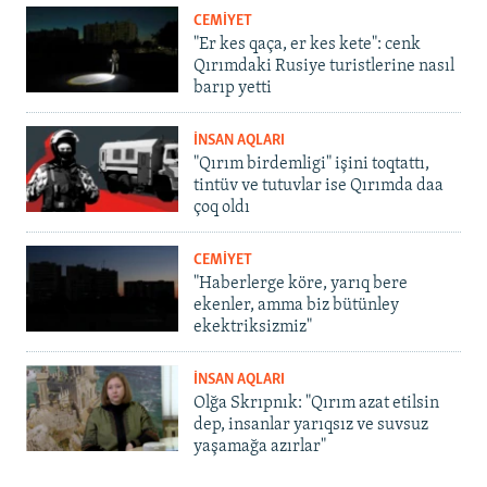
CEMİYET
"Er kes qaça, er kes kete": cenk
Qırımdaki Rusiye turistlerine nasıl
barıp yetti
İNSAN AQLARI
"Qırım birdemligi" işini toqtattı,
tintüv ve tutuvlar ise Qırımda daa
çoq oldı
CEMİYET
"Haberlerge köre, yarıq bere
ekenler, amma biz bütünley
ekektriksizmiz"
İNSAN AQLARI
Olğa Skrıpnık: "Qırım azat etilsin
dep, insanlar yarıqsız ve suvsuz
yaşamağa azırlar"