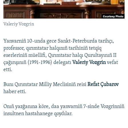
Русский
Українською
Valeriy Vozgrin
QOŞULIÑIZ!
Yanvarniñ 10-unda gece Sankt-Peterburda tarihçı,
professor, qırımtatar halqınıñ tarihiniñ tetqiq
eserleriniñ müellifi, Qırımtatar halqı Qurultayınıñ II
RFE/RS bütün saytları
çağırışınıñ (1991-1996) delegatı
Valeriy Vozgrin
vefat
etti.
Bunı Qırımtatar Milliy Meclisiniñ reisi
Refat Çubarov
haber etti.
Onıñ yazğanına köre, daa yanvarniñ 7-sinde Vozgrinniñ
insultnen hastahanege qoydılar.