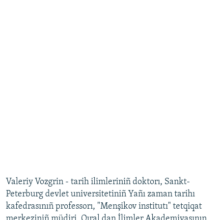
Valeriy Vozgrin - tarih ilimleriniñ doktorı, Sankt-
Peterburg devlet universitetiniñ Yañı zaman tarihı
kafedrasınıñ professorı, "Menşikov institutı" tetqiqat
merkeziniñ müdiri, Qıral dan İlimler Akademiyasının