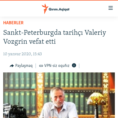
Link
açıqlığı
Esas
HABERLER
mündericege
HABERLER
Sankt-Peterburgda tarihçı Valeriy
qaytmaq
SİYASET
Baş
Vozgrin vefat etti
İQTİSADİYAT
navigatsiyağa
qaytmaq
10 yanvar 2020, 15:43
CEMİYET
Qıdıruvğa
MEDENİYET
Paylaşmaq
VPN-siz oquñız
qaytmaq
İNSAN AQLARI
VİDEO
SÜRET
BLOGLAR
FİKİR