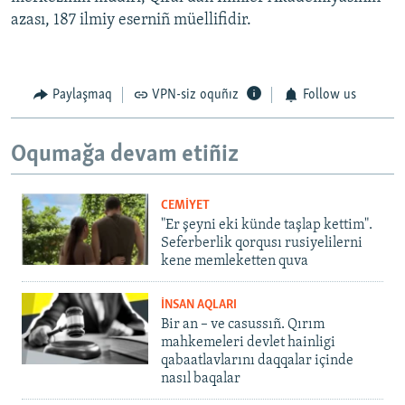
azası, 187 ilmiy eserniñ müellifidir.
Paylaşmaq
VPN-siz oquñız
Follow us
Oqumağa devam etiñiz
CEMİYET
"Er şeyni eki künde taşlap kettim".
Seferberlik qorqusı rusiyelilerni
kene memleketten quva
İNSAN AQLARI
Bir an – ve casussıñ. Qırım
mahkemeleri devlet hainligi
qabaatlavlarını daqqalar içinde
nasıl baqalar