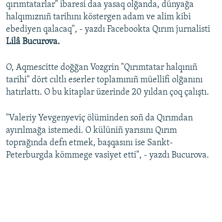
qırımtatarlar" ibaresi daa yasaq olğanda, dünyağa
halqımıznıñ tarihını köstergen adam ve alim kibi
ebediyen qalacaq", - yazdı Facebookta Qırım jurnalisti
Lilâ Bucurova.
O, Aqmescitte doğğan Vozgrin "Qırımtatar halqınıñ
tarihi" dört cıltlı eserler toplamınıñ müellifi olğanını
hatırlattı. O bu kitaplar üzerinde 20 yıldan çoq çalıştı.
"Valeriy Yevgenyeviç ölüminden soñ da Qırımdan
ayırılmağa istemedi. O külüniñ yarısını Qırım
toprağında defn etmek, başqasını ise Sankt-
Peterburgda kömmege vasiyet etti", - yazdı Bucurova.