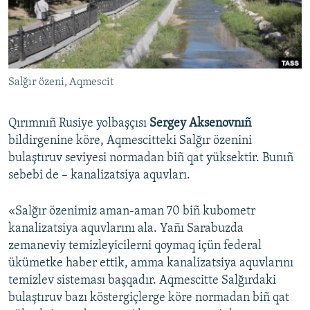
Русский
Українською
Salğır özeni, Aqmescit
QOŞULIÑIZ!
Qırımnıñ Rusiye yolbaşçısı
Sergey Aksenovnıñ
bildirgenine köre, Aqmescitteki Salğır özenini
RFE/RS bütün saytları
bulaştıruv seviyesi normadan biñ qat yüksektir. Bunıñ
sebebi de – kanalizatsiya aquvları.
«Salğır özenimiz aman-aman 70 biñ kubometr
kanalizatsiya aquvlarını ala. Yañı Sarabuzda
zemaneviy temizleyicilerni qoymaq içün federal
ükümetke haber ettik, amma kanalizatsiya aquvlarını
temizlev sisteması başqadır. Aqmescitte Salğırdaki
bulaştıruv bazı köstergiçlerge köre normadan biñ qat