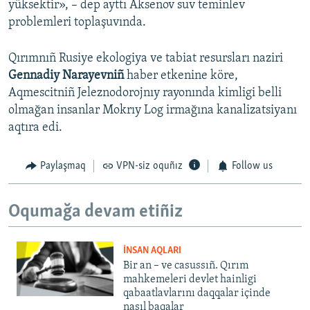
yüksektir», – dep ayttı Aksenov suv teminlev
problemleri toplaşuvında.
Qırımnıñ Rusiye ekologiya ve tabiat resursları naziri
Gennadiy Narayevniñ
haber etkenine köre,
Aqmescitniñ Jeleznodorojnıy rayonında kimligi belli
olmağan insanlar Mokrıy Log irmağına kanalizatsiyanı
aqtıra edi.
Paylaşmaq
VPN-siz oquñız
Follow us
Oqumağa devam etiñiz
İNSAN AQLARI
Bir an – ve casussıñ. Qırım
mahkemeleri devlet hainligi
qabaatlavlarını daqqalar içinde
nasıl baqalar