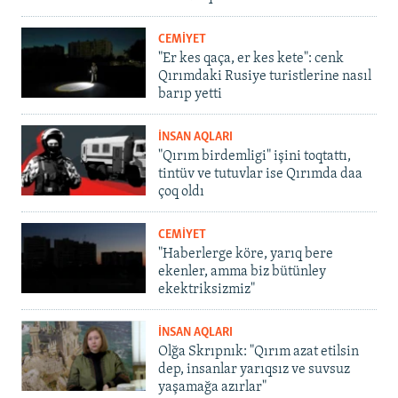
CEMİYET
"Er kes qaça, er kes kete": cenk
Qırımdaki Rusiye turistlerine nasıl
barıp yetti
İNSAN AQLARI
"Qırım birdemligi" işini toqtattı,
tintüv ve tutuvlar ise Qırımda daa
çoq oldı
CEMİYET
"Haberlerge köre, yarıq bere
ekenler, amma biz bütünley
ekektriksizmiz"
İNSAN AQLARI
Olğa Skrıpnık: "Qırım azat etilsin
dep, insanlar yarıqsız ve suvsuz
yaşamağa azırlar"