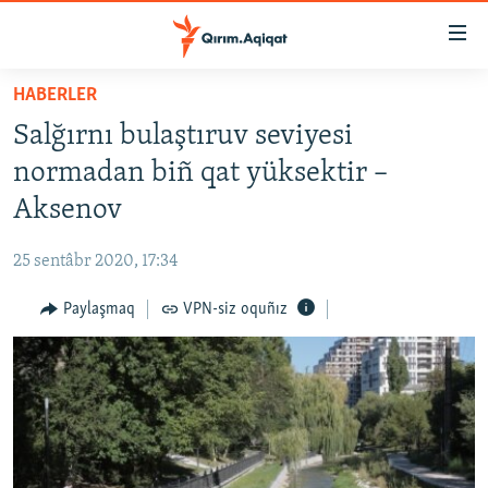
Link
açıqlığı
Esas
HABERLER
mündericege
HABERLER
Salğırnı bulaştıruv seviyesi
qaytmaq
SİYASET
Baş
normadan biñ qat yüksektir –
İQTİSADİYAT
navigatsiyağa
Aksenov
qaytmaq
CEMİYET
Qıdıruvğa
25 sentâbr 2020, 17:34
MEDENİYET
qaytmaq
Paylaşmaq
VPN-siz oquñız
İNSAN AQLARI
VİDEO
SÜRET
BLOGLAR
FİKİR