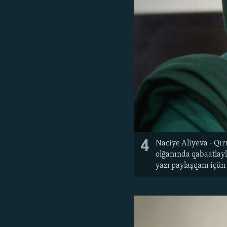
4
Naciye Aliyeva - Qır
olğanında qabaatlayl
yazı paylaşqanı içün 