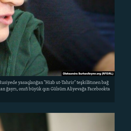
 Rusiyede yasaqlanğan "Hizb ut-Tahrir" teşkilâtınen bağ
ndan ğayrı, onıñ büyük qızı Gülsüm Aliyevağa Facebookta