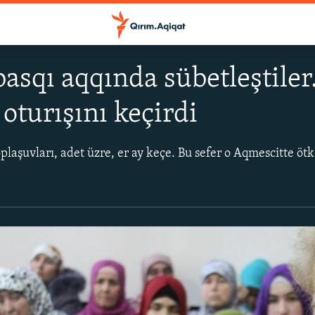
basqı aqqında sübetleştiler
oturışını keçirdi