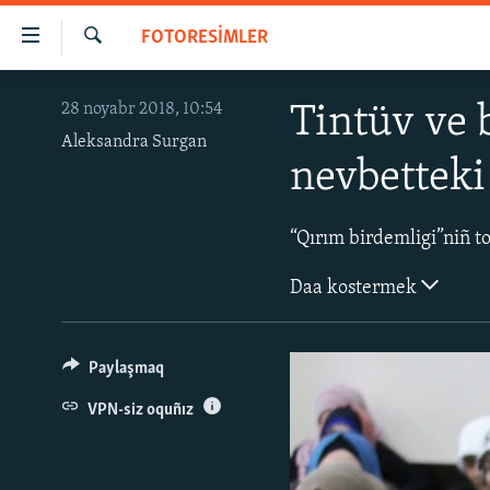
Link
FOTORESİMLER
açıqlığı
Qıdırmaq
Esas
HABERLER
28 noyabr 2018, 10:54
Tintüv ve 
mündericege
SİYASET
qaytmaq
Aleksandra Surgan
nevbetteki 
Baş
İQTİSADİYAT
navigatsiyağa
CEMİYET
qaytmaq
Qıdıruvğa
MEDENİYET
qaytmaq
Daa kostermek
İNSAN AQLARI
VİDEO
Paylaşmaq
SÜRET
VPN-siz oquñız
BLOGLAR
FİKİR