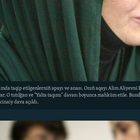
ımda taqip etilgenlerniñ apayı ve anası. Onıñ aqayı Alim Aliyevni
ar. O tutılğan ve "Yalta taqımı" davası boyunca mahküm etile. Bu
cinaiy dava açıldı.