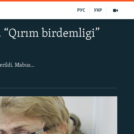
РУС
УКР
. “Qırım birdemligi”
“Qırım birdemligi”niñ toplaşuvları, adet üzre, er ay keçe. Bu sefer o Aqmescitte ötkerildi. Mabuslarnıñ soyları, advokatlar, faaller ve cemaat jurnalistleri Qırım mabuslarınıñ davaları boyunca soñkioturışlarnıñ haberlerini, qırımlılarnıñ evlerinde yañı tintüvlerni muzakere etti.