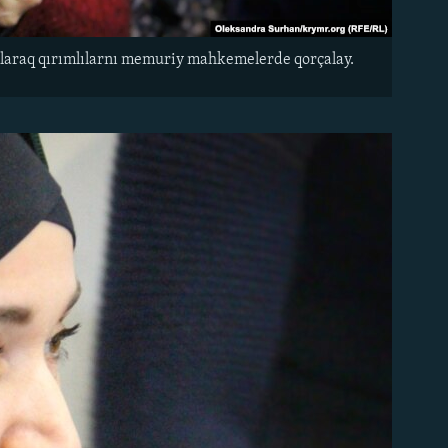
i olaraq qırımlılarnı memuriy mahkemelerde qorçalay.