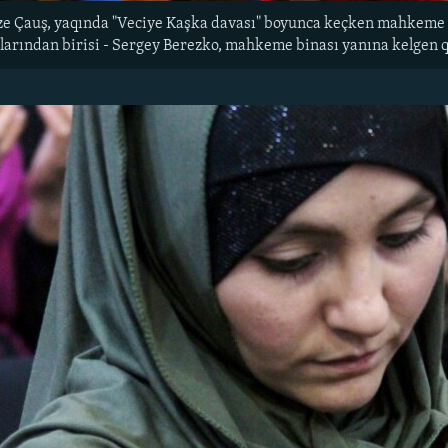
ize Çauş, yaqında "Veciye Kaşka davası" boyunca keçken mahkeme o
arından birisi - Sergey Berezko, mahkeme binası yanına kelgen qır