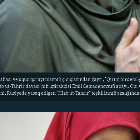
bası ve uquq qoruyıcılarnıñ çıqışlarından ğayrı, "Qırım birdemligi
zb ut-Tahrir davası"nıñ iştirakçisi Emil Cemadenovnıñ apayı. Onı 
sini, Rusiyede yasaq etilgen "Hizb ut-Tahrir" teşkilâtınıñ azalığında