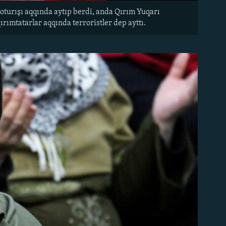
turışı aqqında aytıp berdi, anda Qırım Yuqarı
ımtatarlar aqqında terroristler dep ayttı.