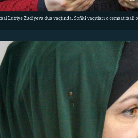
 faal Lutfiye Zudiyeva dua vaqtında. Soñki vaqıtları o cemaat faal