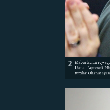
2
Mabuslarnıñ soy-aqra
Liana - Aqmescit "Hi
tuttılar. Olarnıñ epi