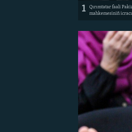
1
Qırımtatar faali Pak
mahkemesiniñ icracıl