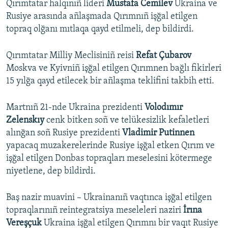
Qırımtatar halqınıñ lideri
Mustafa Cemilev
Ukraina ve
Rusiye arasında añlaşmada Qırımnıñ işğal etilgen
topraq olğanı mıtlaqa qayd etilmeli, dep bildirdi.
Qırımtatar Milliy Meclisiniñ reisi
Refat Çubarov
Moskva ve Kyivniñ işğal etilgen Qırımnen bağlı fikirleri
15 yılğa qayd etilecek bir añlaşma teklifini takbih etti.
Martnıñ 21-nde Ukraina prezidenti
Volodımır
Zelenskıy
cenk bitken soñ ve telükesizlik kefaletleri
alınğan soñ Rusiye prezidenti
Vladimir Putinnen
yapacaq muzakerelerinde Rusiye işğal etken Qırım ve
işğal etilgen Donbas topraqları meselesini kötermege
niyetlene, dep bildirdi.
Baş nazir muavini – Ukrainanıñ vaqtınca işğal etilgen
topraqlarınıñ reintegratsiya meseleleri naziri
İrına
Vereşçuk
Ukraina işğal etilgen Qırımnı bir vaqıt Rusiye