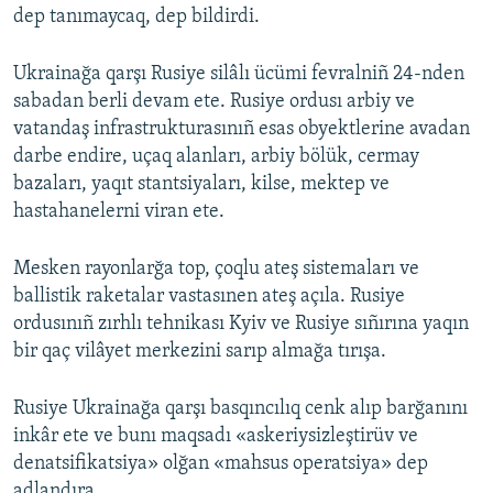
dep tanımaycaq, dep bildirdi.
Ukrainağa qarşı Rusiye silâlı ücümi fevralniñ 24-nden
sabadan berli devam ete. Rusiye ordusı arbiy ve
vatandaş infrastrukturasınıñ esas obyektlerine avadan
darbe endire, uçaq alanları, arbiy bölük, cermay
bazaları, yaqıt stantsiyaları, kilse, mektep ve
hastahanelerni viran ete.
Mesken rayonlarğa top, çoqlu ateş sistemaları ve
ballistik raketalar vastasınen ateş açıla. Rusiye
ordusınıñ zırhlı tehnikası Kyiv ve Rusiye sıñırına yaqın
bir qaç vilâyet merkezini sarıp almağa tırışa.
Rusiye Ukrainağa qarşı basqıncılıq cenk alıp barğanını
inkâr ete ve bunı maqsadı «askeriysizleştirüv ve
denatsifikatsiya» olğan «mahsus operatsiya» dep
adlandıra.