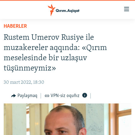
Link
açıqlığı
Esas
HABERLER
mündericege
HABERLER
Rustem Umerov Rusiye ile
qaytmaq
SİYASET
Baş
muzakereler aqqında: «Qırım
İQTİSADİYAT
navigatsiyağa
meselesinde bir uzlaşuv
qaytmaq
CEMİYET
tüşünmeymiz»
Qıdıruvğa
MEDENİYET
qaytmaq
30 mart 2022, 18:30
İNSAN AQLARI
Paylaşmaq
VPN-siz oquñız
VİDEO
SÜRET
BLOGLAR
FİKİR