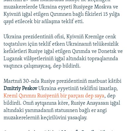
muzakerelerde Ukraina eyyeti Rusiyege Moskva ve
Kyivniñ işğal etilgen Qırımnen bağlı fikirleri 15 yılğa
qayd etilecek bir añlaşma teklif etti.
Ukraina prezidentiniñ ofisi, Kyivniñ Kremlge cenk
toqtatıluvı içün teklif etken Ukrainanıñ telükesizlik
kefaletleri Rusiye işğal etilgen Qırımda ve Donetsk ve
Lugansk vilâyetleriniñ işğal altındaki topraqlarında
vaqtınca çalışmaycaq, dep bildirdi.
Martnıñ 30-nda Rusiye prezidentiniñ matbuat kâtibi
Dmitriy Peskov
Ukraina eyyetiniñ teklifini izaatlap,
Kreml Qırımnı Rusiyeniñ bir parçası dep saya
, dep
bildirdi. Onıñ aytqanına köre, Rusiye Anayasası işğal
altındaki yarımadanıñ statusınen bağlı er angi
muzakerelerniñ keçirilüvini yasaqlay.