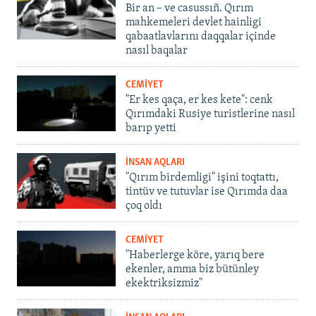
Bir an – ve casussıñ. Qırım
mahkemeleri devlet hainligi
qabaatlavlarını daqqalar içinde
nasıl baqalar
CEMİYET
"Er kes qaça, er kes kete": cenk
Qırımdaki Rusiye turistlerine nasıl
barıp yetti
İNSAN AQLARI
"Qırım birdemligi" işini toqtattı,
tintüv ve tutuvlar ise Qırımda daa
çoq oldı
CEMİYET
"Haberlerge köre, yarıq bere
ekenler, amma biz bütünley
ekektriksizmiz"