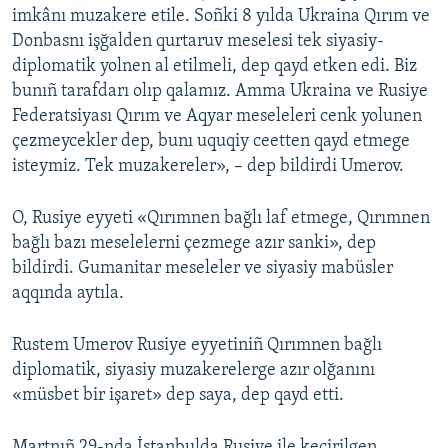
imkânı muzakere etile. Soñki 8 yılda Ukraina Qırım ve
Donbasnı işğalden qurtaruv meselesi tek siyasiy-
diplomatik yolnen al etilmeli, dep qayd etken edi. Biz
bunıñ tarafdarı olıp qalamız. Amma Ukraina ve Rusiye
Federatsiyası Qırım ve Aqyar meseleleri cenk yolunen
çezmeycekler dep, bunı uquqiy ceetten qayd etmege
isteymiz. Tek muzakereler», – dep bildirdi Umerov.
O, Rusiye eyyeti «Qırımnen bağlı laf etmege, Qırımnen
bağlı bazı meselelerni çezmege azır sanki», dep
bildirdi. Gumanitar meseleler ve siyasiy mabüsler
aqqında aytıla.
Rustem Umerov Rusiye eyyetiniñ Qırımnen bağlı
diplomatik, siyasiy muzakerelerge azır olğanını
«müsbet bir işaret» dep saya, dep qayd etti.
Martnıñ 29-nda İstanbulda Rusiye ile keçirilgen