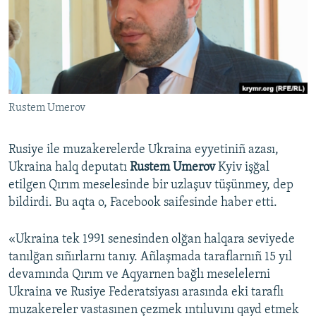
Русский
Українською
QOŞULIÑIZ!
Rustem Umerov
Rusiye ile muzakerelerde Ukraina eyyetiniñ azası,
RFE/RS bütün saytları
Ukraina halq deputatı
Rustem Umerov
Kyiv işğal
etilgen Qırım meselesinde bir uzlaşuv tüşünmey, dep
bildirdi. Bu aqta o, Facebook saifesinde haber etti.
«Ukraina tek 1991 senesinden olğan halqara seviyede
tanılğan sıñırlarnı tanıy. Añlaşmada taraflarnıñ 15 yıl
devamında Qırım ve Aqyarnen bağlı meselelerni
Ukraina ve Rusiye Federatsiyası arasında eki taraflı
muzakereler vastasınen çezmek ıntıluvını qayd etmek