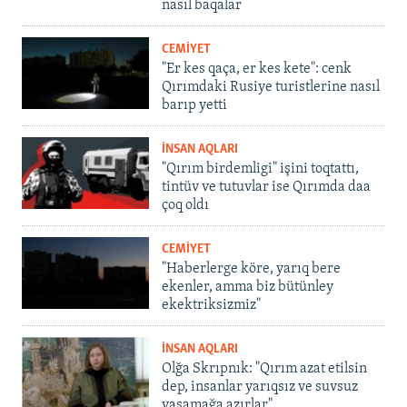
nasıl baqalar
CEMİYET
"Er kes qaça, er kes kete": cenk
Qırımdaki Rusiye turistlerine nasıl
barıp yetti
İNSAN AQLARI
"Qırım birdemligi" işini toqtattı,
tintüv ve tutuvlar ise Qırımda daa
çoq oldı
CEMİYET
"Haberlerge köre, yarıq bere
ekenler, amma biz bütünley
ekektriksizmiz"
İNSAN AQLARI
Olğa Skrıpnık: "Qırım azat etilsin
dep, insanlar yarıqsız ve suvsuz
yaşamağa azırlar"