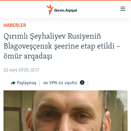
Link
açıqlığı
Esas
HABERLER
mündericege
HABERLER
Qırımlı Şeyhaliyev Rusiyeniñ
qaytmaq
SİYASET
Baş
Blagoveşçensk şeerine etap etildi –
İQTİSADİYAT
navigatsiyağa
ömür arqadaşı
qaytmaq
CEMİYET
Qıdıruvğa
22 may 2025, 12:17
MEDENİYET
qaytmaq
Paylaşmaq
VPN-siz oquñız
İNSAN AQLARI
VİDEO
SÜRET
BLOGLAR
FİKİR