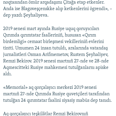
noqtasından ömür arqadaşımı Çitağa etap etkenler.
Anda ise Blagoveşçenskke alıp ketkenlerini ögrendi», –
dep yazdı Şeyhaliyeva.
2019 senesi mart ayında Rusiye uquq qoruyıcıları
Qırımda qırımtatar faalleriniñ, hususan «Qırım
birdemligi» cemaat birleşmesi vekilleriniñ evlerini
tintti. Umumen 24 insan tutuldı, aralarında vatandaş
jurnalistleri Osman Arifmemetov, Rustem Şeyhaliyev,
Remzi Bekirov. 2019 senesi martnıñ 27-nde ve 28-nde
Aqmescitteki Rusiye mahkemesi tutulğanlarnı apiske
aldı.
«Memorial» aq qorçalayıcı merkezi 2019 senesi
martnıñ 27-nde Qırımda Rusiye quvetçileri tarafından
tutulğan 24 qırımtatar faalini siyasiy mabüs dep tanıdı.
Aq qorçalayıcı teşkilâtlar Remzi Bekirovnıñ