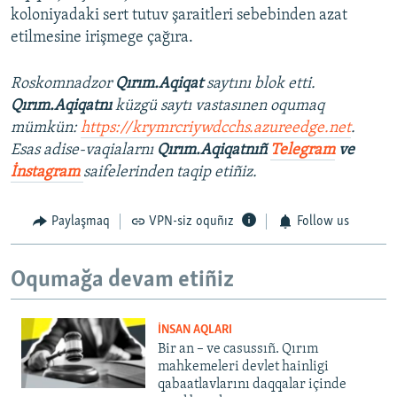
koloniyadaki sert tutuv şaraitleri sebebinden azat
etilmesine irişmege çağıra.
Roskomnadzor
Qırım.Aqiqat
saytını blok etti.
Qırım.Aqiqatnı
küzgü saytı vastasınen oqumaq
mümkün:
https://krymrcriywdcchs.azureedge.net
.
Esas adise-vaqialarnı
Qırım.Aqiqatnıñ
Telegram
ve
İnstagram
saifelerinden taqip etiñiz.
Paylaşmaq
VPN-siz oquñız
Follow us
Oqumağa devam etiñiz
İNSAN AQLARI
Bir an – ve casussıñ. Qırım
mahkemeleri devlet hainligi
qabaatlavlarını daqqalar içinde