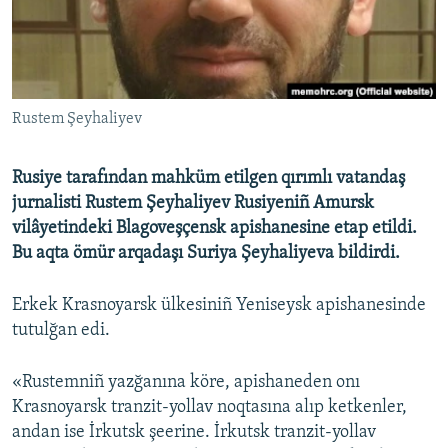
Русский
Українською
Rustem Şeyhaliyev
QOŞULIÑIZ!
Rusiye tarafından mahküm etilgen qırımlı vatandaş
jurnalisti Rustem Şeyhaliyev Rusiyeniñ Amursk
RFE/RS bütün saytları
vilâyetindeki Blagoveşçensk apishanesine etap etildi.
Bu aqta ömür arqadaşı Suriya Şeyhaliyeva bildirdi.
Erkek Krasnoyarsk ülkesiniñ Yeniseysk apishanesinde
tutulğan edi.
«Rustemniñ yazğanına köre, apishaneden onı
Krasnoyarsk tranzit-yollav noqtasına alıp ketkenler,
andan ise İrkutsk şeerine. İrkutsk tranzit-yollav