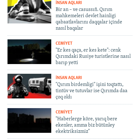
İNSAN AQLARI
Bir an – ve casussıñ. Qırım
mahkemeleri devlet hainligi
qabaatlavlarını daqqalar içinde
nasıl baqalar
CEMİYET
"Er kes qaça, er kes kete": cenk
Qırımdaki Rusiye turistlerine nasıl
barıp yetti
İNSAN AQLARI
"Qırım birdemligi" işini toqtattı,
tintüv ve tutuvlar ise Qırımda daa
çoq oldı
CEMİYET
"Haberlerge köre, yarıq bere
ekenler, amma biz bütünley
ekektriksizmiz"