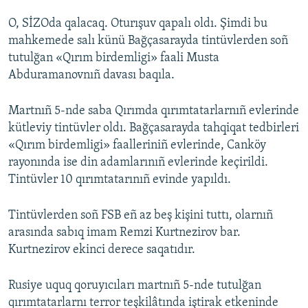
O, SİZOda qalacaq. Oturışuv qapalı oldı. Şimdi bu
Русский
mahkemede salı künü Bağçasarayda tintüvlerden soñ
Українською
tutulğan «Qırım birdemligi» faali Musta
Abduramanovnıñ davası baqıla.
QOŞULIÑIZ!
Martnıñ 5-nde saba Qırımda qırımtatarlarnıñ evlerinde
kütleviy tintüvler oldı. Bağçasarayda tahqiqat tedbirleri
«Qırım birdemligi» faalleriniñ evlerinde, Canköy
RFE/RS bütün saytları
rayonında ise din adamlarınıñ evlerinde keçirildi.
Tintüvler 10 qırımtatarınıñ evinde yapıldı.
Tintüvlerden soñ FSB eñ az beş kişini tuttı, olarnıñ
arasında sabıq imam Remzi Kurtnezirov bar.
Kurtnezirov ekinci derece saqatıdır.
Rusiye uquq qoruyıcıları martnıñ 5-nde tutulğan
qırımtatarlarnı terror teşkilâtında iştirak etkeninde