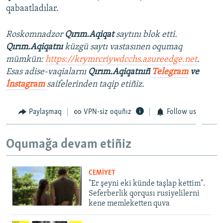
qabaatladılar.
Roskomnadzor
Qırım.Aqiqat
saytını blok etti.
Qırım.Aqiqatnı
küzgü saytı vastasınen oqumaq
mümkün:
https://krymrcriywdcchs.azureedge.net
.
Esas adise-vaqialarnı
Qırım.Aqiqatnıñ
Telegram
ve
İnstagram
saifelerinden taqip etiñiz.
Paylaşmaq
VPN-siz oquñız
Follow us
Oqumağa devam etiñiz
CEMİYET
"Er şeyni eki künde taşlap kettim".
Seferberlik qorqusı rusiyelilerni
kene memleketten quva