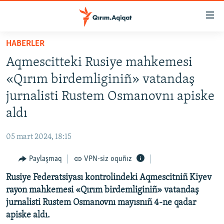
Link
açıqlığı
Esas
HABERLER
mündericege
HABERLER
Aqmescitteki Rusiye mahkemesi
qaytmaq
SİYASET
Baş
«Qırım birdemliginiñ» vatandaş
İQTİSADİYAT
navigatsiyağa
jurnalisti Rustem Osmanovnı apiske
qaytmaq
CEMİYET
aldı
Qıdıruvğa
MEDENİYET
qaytmaq
05 mart 2024, 18:15
İNSAN AQLARI
Paylaşmaq
VPN-siz oquñız
VİDEO
Rusiye Federatsiyası kontrolindeki Aqmescitniñ Kiyev
SÜRET
rayon mahkemesi «Qırım birdemliginiñ» vatandaş
BLOGLAR
jurnalisti Rustem Osmanovnı mayısnıñ 4-ne qadar
apiske aldı.
FİKİR