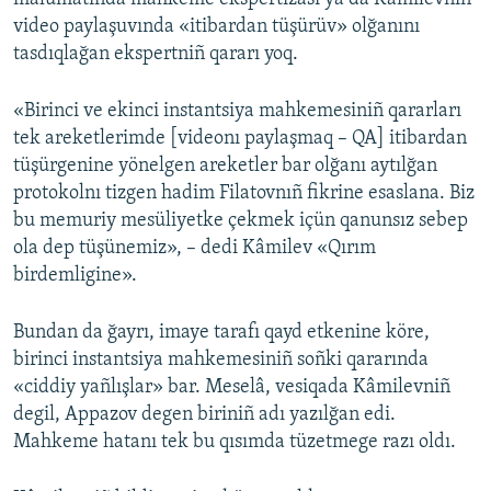
video paylaşuvında «itibardan tüşürüv» olğanını
tasdıqlağan ekspertniñ qararı yoq.
«Birinci ve ekinci instantsiya mahkemesiniñ qararları
tek areketlerimde [videonı paylaşmaq – QA] itibardan
tüşürgenine yönelgen areketler bar olğanı aytılğan
protokolnı tizgen hadim Filatovnıñ fikrine esaslana. Biz
bu memuriy mesüliyetke çekmek içün qanunsız sebep
ola dep tüşünemiz», – dedi Kâmilev «Qırım
birdemligine».
Bundan da ğayrı, imaye tarafı qayd etkenine köre,
birinci instantsiya mahkemesiniñ soñki qararında
«ciddiy yañlışlar» bar. Meselâ, vesiqada Kâmilevniñ
degil, Appazov degen biriniñ adı yazılğan edi.
Mahkeme hatanı tek bu qısımda tüzetmege razı oldı.