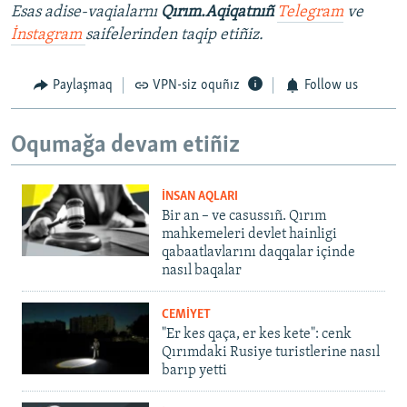
Esas adise-vaqialarnı
Qırım.Aqiqatnıñ
Telegram
ve
İnstagram
saifelerinden taqip etiñiz.
Paylaşmaq
VPN-siz oquñız
Follow us
Oqumağa devam etiñiz
İNSAN AQLARI
Bir an – ve casussıñ. Qırım
mahkemeleri devlet hainligi
qabaatlavlarını daqqalar içinde
nasıl baqalar
CEMİYET
"Er kes qaça, er kes kete": cenk
Qırımdaki Rusiye turistlerine nasıl
barıp yetti