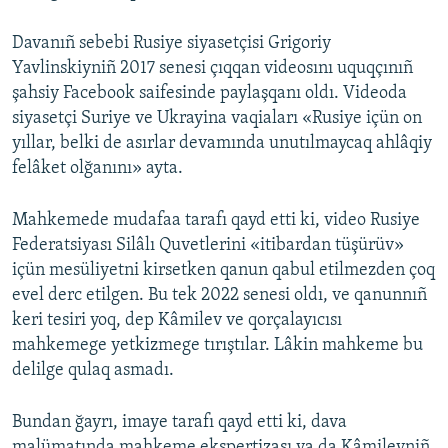
Davanıñ sebebi Rusiye siyasetçisi Grigoriy
Yavlinskiyniñ 2017 senesi çıqqan videosını uquqçınıñ
şahsiy Facebook saifesinde paylaşqanı oldı. Videoda
siyasetçi Suriye ve Ukrayina vaqiaları «Rusiye içün on
yıllar, belki de asırlar devamında unutılmaycaq ahlâqiy
felâket olğanını» ayta.
Mahkemede mudafaa tarafı qayd etti ki, video Rusiye
Federatsiyası Silâlı Quvetlerini «itibardan tüşürüv»
içün mesüliyetni kirsetken qanun qabul etilmezden çoq
evel derc etilgen. Bu tek 2022 senesi oldı, ve qanunnıñ
keri tesiri yoq, dep Kâmilev ve qorçalayıcısı
mahkemege yetkizmege tırıştılar. Lâkin mahkeme bu
delilge qulaq asmadı.
Bundan ğayrı, imaye tarafı qayd etti ki, dava
malümatında mahkeme ekspertizası ya da Kâmilevniñ