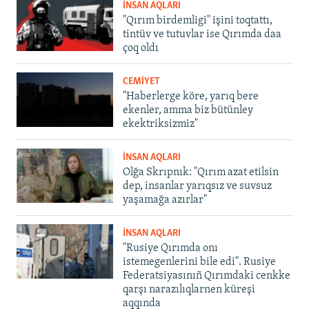
İNSAN AQLARI
"Qırım birdemligi" işini toqtattı,
tintüv ve tutuvlar ise Qırımda daa
çoq oldı
CEMİYET
"Haberlerge köre, yarıq bere
ekenler, amma biz bütünley
ekektriksizmiz"
İNSAN AQLARI
Olğa Skrıpnık: "Qırım azat etilsin
dep, insanlar yarıqsız ve suvsuz
yaşamağa azırlar"
İNSAN AQLARI
"Rusiye Qırımda onı
istemegenlerini bile edi". Rusiye
Federatsiyasınıñ Qırımdaki cenkke
qarşı narazılıqlarnen küreşi
aqqında