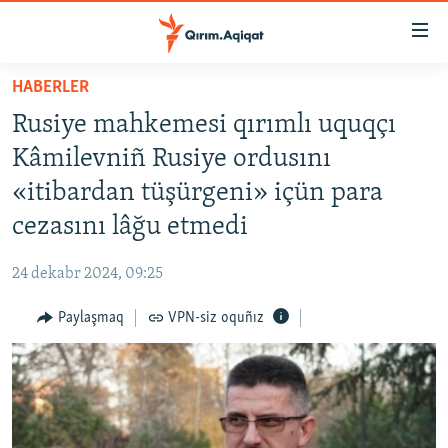
Link
açıqlığı
Esas
HABERLER
mündericege
HABERLER
Rusiye mahkemesi qırımlı uquqçı
qaytmaq
SİYASET
Baş
Kâmilevniñ Rusiye ordusını
İQTİSADİYAT
navigatsiyağa
«itibardan tüşürgeni» içün para
qaytmaq
CEMİYET
cezasını lâğu etmedi
Qıdıruvğa
MEDENİYET
qaytmaq
24 dekabr 2024, 09:25
İNSAN AQLARI
Paylaşmaq
VPN-siz oquñız
VİDEO
SÜRET
BLOGLAR
FİKİR