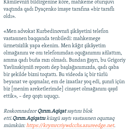
Kâmilevniñ bildirgenine köre, mahkeme oturışuvı
vaqtında qadı Dyaçenko imaye tarafına «bir taraflı
oldı».
«Men advokat Kurbedinovnıñ şikâyetini telefon
vastasınen baqqanda tenbiledi: mahkemege
ürmetsizlik yapa ekenim. Men kâğıt şikâyetim
olmağanını ve onı telefonımdan oquğanımnı añlattım,
amma qadı buña razı olmadı. Bundan ğayrı, bu Grigoriy
Yavlinskiyniñ repostı dep başlağanımızda, qadı qaba
bir şekilde bizni toqtattı. Bu videoda iç bir türlü
beyanat ve qoşmalar, em de izaatlar yoq edi, şunıñ içün
biz [menim areketlerimde] cinayet olmağanını qayd
ettik», – dep qoştı uquqçı.
Roskomnadzor
Qırım.Aqiqat
saytını blok
etti.
Qırım.Aqiqatnı
küzgü saytı vastasınen oqumaq
mümkün:
https://krymrcriywdcchs.azureedge.net
.