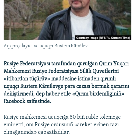
Русский
Українською
QOŞULIÑIZ!
Aq qorçalayıcı ve uquqçı Rustem Kâmilev
Rusiye Federatsiyası tarafından qurulğan Qırım Yuqarı
RFE/RS bütün saytları
Mahkemesi Rusiye Federatsiyası Silâlı Quvetlerini
«itibardan tüşürüv» maddesine istinaden qırımlı
uquqçı Rustem Kâmilevge para cezası bermek qararını
deñiştirmedi, dep haber etile «Qırım birdemliginiñ»
Facebook saifesinde.
Rusiye mahkemesi uquqçığa 50 biñ ruble tölemege
emir etti, onı Rusiye ordusınıñ «areketlerinen razı
olmağanında» qabaatladılar.