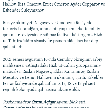
Halilov, Riza Ömerov, Enver Ömerov, Ayder Cepparov ve
Eskender Suleymanov.
Rusiye akimiyeti Nagayev ve Umerovnı Rusiyede
terroristik tanılğan, amma bir çoq memlekette milliy
qanunlar seviyesinde sıñırsız faaliyet köstergen «Hizb
ut-Tahrir» islâm siyasiy firqasınen alâqaları bar dep
qabaatladı.
2021 senesi avgustnıñ 16-nda Cenübiy okrugınıñ arbiy
mahkemesi «Aluştadaki Hizb ut-Tahrir gruppasınıñ»
mabüsleri Ruslan Nagayev, Eldar Kantimirov, Ruslan
Mesutov ve Lenur Halilovnıñ ükmüni çıqardı. Erkekler
terror faaliyetinde qabaatlanıp, 13, 12 ve 18 yıl sert
rejimli koloniyada qalmasına üküm etildi.
Roskomnadzor
Qırım.Aqiqat
saytını blok etti.