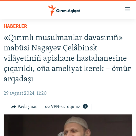
Link
açıqlığı
Esas
HABERLER
mündericege
HABERLER
«Qırımlı musulmanlar davasınıñ»
qaytmaq
SİYASET
Baş
mabüsi Nagayev Çelâbinsk
İQTİSADİYAT
navigatsiyağa
vilâyetiniñ apishane hastahanesine
qaytmaq
CEMİYET
çıqarıldı, oña ameliyat kerek – ömür
Qıdıruvğa
MEDENİYET
qaytmaq
arqadaşı
İNSAN AQLARI
29 avgust 2024, 11:20
VİDEO
Paylaşmaq
VPN-siz oquñız
SÜRET
BLOGLAR
FİKİR