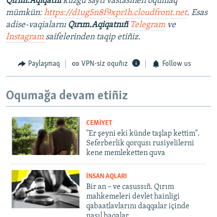
Qırım.Aqiqatnı
küzgü saytı vastasınen oqumaq
mümkün:
https://d1ug5n8f9xpr1h.cloudfront.net
. Esas
adise-vaqialarnı
Qırım.Aqiqatnıñ
Telegram
ve
İnstagram
saifelerinden taqip etiñiz.
Paylaşmaq
VPN-siz oquñız
Follow us
Oqumağa devam etiñiz
CEMİYET
"Er şeyni eki künde taşlap kettim".
Seferberlik qorqusı rusiyelilerni
kene memleketten quva
İNSAN AQLARI
Bir an – ve casussıñ. Qırım
mahkemeleri devlet hainligi
qabaatlavlarını daqqalar içinde
nasıl baqalar