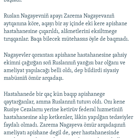
başladı.
Ruslan Nagayevniñ apayı Zarema Nagayevanıñ
aytqanına köre, aqayı bir ay içinde eki kere apishane
hastahanesine çıqarıldı, alâmetlerini eksiltmege
tırışqanlar. Baqa bilecek mütehassıs öyle de baqmadı.
Nagayevler qorantası apishane hastahanesine şahsiy
ekimni çağırğan soñ Ruslannıñ yanğısı bar olğanı ve
ameliyat yapılacağı belli oldı, dep bildirdi siyasiy
mabüsniñ ömür arqadaşı.
Hastahanede bir qaç kün baqıp apishanege
qaytarğanlar, amma Ruslannıñ tutuvı oldı. Onı kene
Rusiye Cezalarnı yerine ketirüv federal hızmetiniñ
hastahanesine alıp ketkenler, lâkin yapılğan tedaviyler
faydalı olmadı. Zarema Nagayeva ömür arqadaşınıñ
ameliyatı apishane degil de, şeer hastahanesinde