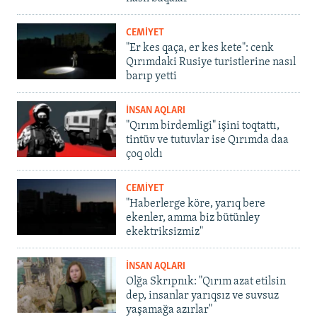
CEMİYET
"Er kes qaça, er kes kete": cenk
Qırımdaki Rusiye turistlerine nasıl
barıp yetti
İNSAN AQLARI
"Qırım birdemligi" işini toqtattı,
tintüv ve tutuvlar ise Qırımda daa
çoq oldı
CEMİYET
"Haberlerge köre, yarıq bere
ekenler, amma biz bütünley
ekektriksizmiz"
İNSAN AQLARI
Olğa Skrıpnık: "Qırım azat etilsin
dep, insanlar yarıqsız ve suvsuz
yaşamağa azırlar"