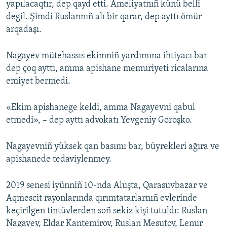
yapılacaqtır, dep qayd etti. Ameliyatnıñ künü belli
degil. Şimdi Ruslannıñ alı bir qarar, dep ayttı ömür
arqadaşı.
Nagayev mütehassıs ekimniñ yardımına ihtiyacı bar
dep çoq ayttı, amma apishane memuriyeti ricalarına
emiyet bermedi.
«Ekim apishanege keldi, amma Nagayevni qabul
etmedi», – dep ayttı advokatı Yevgeniy Goroşko.
Nagayevniñ yüksek qan basımı bar, büyrekleri ağıra ve
apishanede tedaviylenmey.
2019 senesi iyünniñ 10-nda Aluşta, Qarasuvbazar ve
Aqmescit rayonlarında qırımtatarlarnıñ evlerinde
keçirilgen tintüvlerden soñ sekiz kişi tutuldı: Ruslan
Nagayev, Eldar Kantemirov, Ruslan Mesutov, Lenur