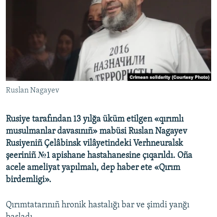
Русский
Українською
QOŞULIÑIZ!
Ruslan Nagayev
RFE/RS bütün saytları
Rusiye tarafından 13 yılğa üküm etilgen «qırımlı
musulmanlar davasınıñ» mabüsi Ruslan Nagayev
Rusiyeniñ Çelâbinsk vilâyetindeki Verhneuralsk
şeeriniñ №1 apishane hastahanesine çıqarıldı. Oña
acele ameliyat yapılmalı, dep haber ete «Qırım
birdemligi».
Qırımtatarınıñ hronik hastalığı bar ve şimdi yanğı