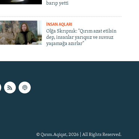
barıp yetti
İNSAN AQLARI
Olğa Skrıpnık: "Qırım azat etilsin
dep, insanlar yarıqsız ve suvsuz
yaşamağa azırlar"
© Qırım.Aqiqat, 2026 | All Rights Reserved.