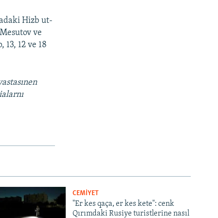
adaki Hizb ut-
 Mesutov ve
 13, 12 ve 18
vastasınen
ialarnı
CEMİYET
"Er kes qaça, er kes kete": cenk
Qırımdaki Rusiye turistlerine nasıl