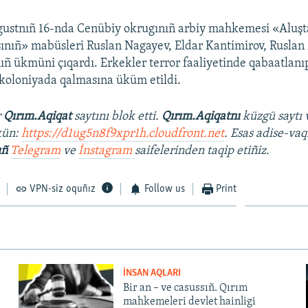
gustnıñ 16-nda Cenübiy okrugınıñ arbiy mahkemesi «Aluşt
ınıñ» mabüsleri Ruslan Nagayev, Eldar Kantimirov, Ruslan
ıñ ükmüni çıqardı. Erkekler terror faaliyetinde qabaatlanıp,
i koloniyada qalmasına üküm etildi.
r
Qırım.Aqiqat
saytını blok etti.
Qırım.Aqiqatnı
küzgü saytı 
kün:
https://d1ug5n8f9xpr1h.cloudfront.net
. Esas adise-vaq
ıñ
Telegram
ve
İnstagram
saifelerinden taqip etiñiz.
VPN-siz oquñız
Follow us
Print
İNSAN AQLARI
Bir an – ve casussıñ. Qırım
mahkemeleri devlet hainligi