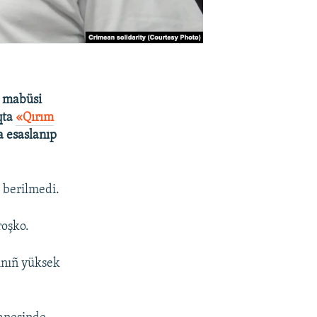
» mabüsi
qta
«Qırım
 esaslanıp
 berilmedi.
roşko.
ınıñ yüksek