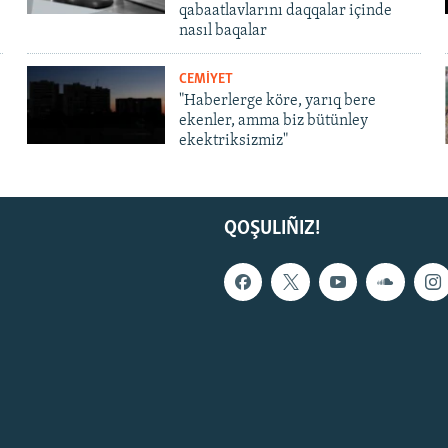
qabaatlavlarını daqqalar içinde
nasıl baqalar
CEMİYET
"Haberlerge köre, yarıq bere
ekenler, amma biz bütünley
ekektriksizmiz"
QOŞULIÑIZ!