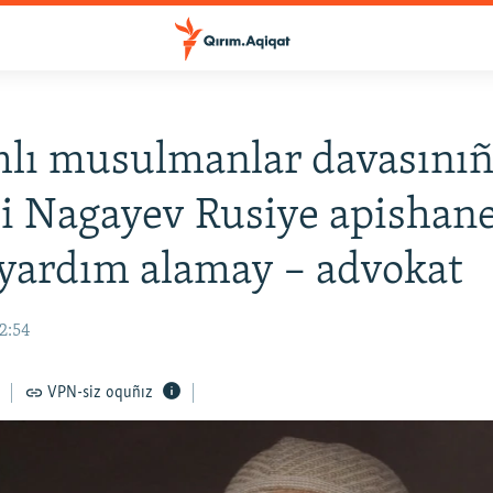
mlı musulmanlar davasını
i Nagayev Rusiye apishan
 yardım alamay – advokat
12:54
VPN-siz oquñız