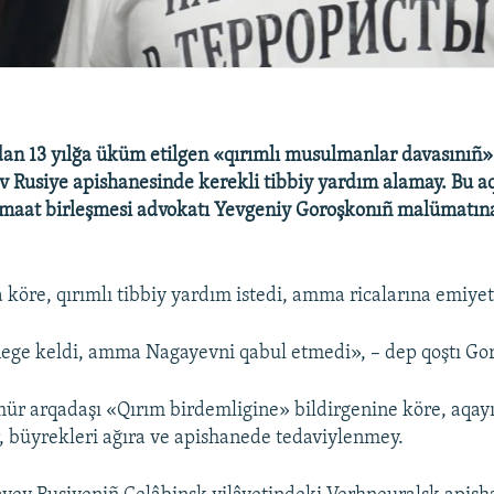
dan 13 yılğa üküm etilgen «qırımlı musulmanlar davasınıñ
 Rusiye apishanesinde kerekli tibbiy yardım alamay. Bu a
maat birleşmesi advokatı Yevgeniy Goroşkonıñ malümatına
 köre, qırımlı tibbiy yardım istedi, amma ricalarına emiyet
ege keldi, amma Nagayevni qabul etmedi», – dep qoştı Go
ür arqadaşı «Qırım birdemligine» bildirgenine köre, aqay
, büyrekleri ağıra ve apishanede tedaviylenmey.