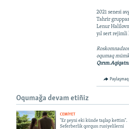
2021 senesi av
Tahrir gruppas
Lenur Halilovn
yıl sert rejiml
Roskomnadzo
oqumaq müm
Qırım.Aqiqatn
Paylaşmaq
Oqumağa devam etiñiz
CEMİYET
"Er şeyni eki künde taşlap kettim".
Seferberlik qorqusı rusiyelilerni