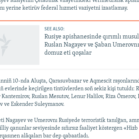
yev Rusiyeniñ Çelâbinsk vilâyetindeki Verhneuralsk apis
nı yerine ketirüv federal hızmeti vaziyetni izaatlamay.
SEE ALSO:
Rusiye apishanesinde qırımlı musu
Ruslan Nagayev ve Şaban Umerovnı
domuz eti qoşalar
ünniñ 10-nda Aluşta, Qarasuvbazar ve Aqmescit rayonların
ñ evlerinde keçirilgen tintüvlerden soñ sekiz kişi tutuldı: 
 Kantemirov, Ruslan Mesutov, Lenur Halilov, Riza Ömerov,
v ve Eskender Suleymanov.
ti Nagayev ve Umerovnı Rusiyede terroristik tanılğan, am
liy qanunlar seviyesinde sıñırsız faaliyet köstergen «Hizb
irqasınen alâqaları bar dep qabaatladı.