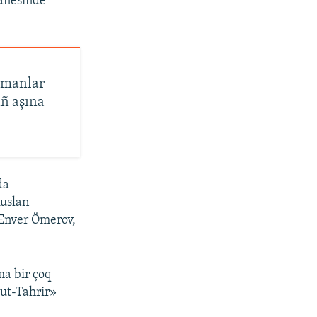
hanesinde
lmanlar
ñ aşına
da
Ruslan
 Enver Ömerov,
ma bir çoq
 ut-Tahrir»