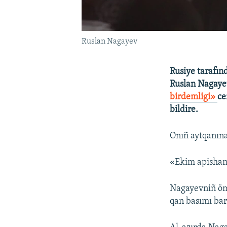
Ruslan Nagayev
Rusiye tarafın
Ruslan Nagayev
birdemligi»
ce
bildire.
Onıñ aytqanına
«Ekim apishan
Nagayevniñ öm
qan basımı bar