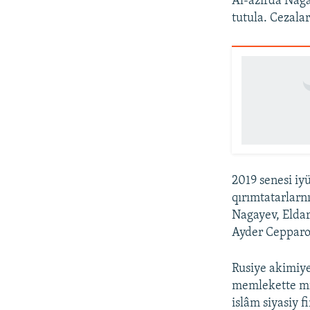
Al-azırda Naga
tutula. Cezalar
2019 senesi iy
qırımtatarlarnı
Nagayev, Eldar
Ayder Cepparo
Rusiye akimiye
memlekette mil
islâm siyasiy f