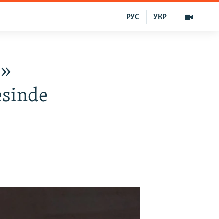
РУС
УКР
ñ»
esinde