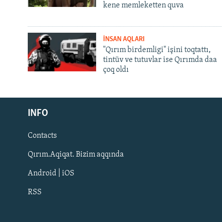
kene memleketten quva
İNSAN AQLARI
"Qırım birdemligi" işini toqtattı,
tintüv ve tutuvlar ise Qırımda daa
çoq oldı
Русский
INFO
Українською
Contacts
QOŞULIÑIZ!
Qırım.Aqiqat. Bizim aqqında
Android | iOS
RSS
RFE/RS bütün saytları