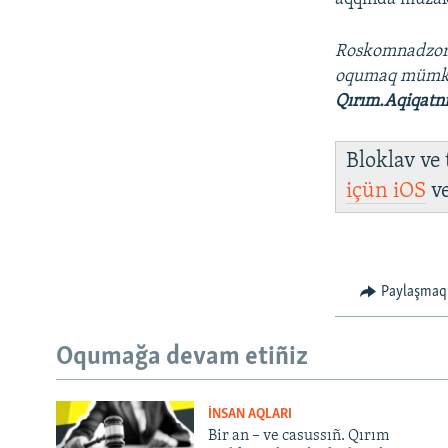
Roskomnadzo
oqumaq müm
Qırım.Aqiqatn
Bloklav ve
içün
iOS
v
Paylaşmaq
Oqumağa devam etiñiz
İNSAN AQLARI
Bir an – ve casussıñ. Qırım