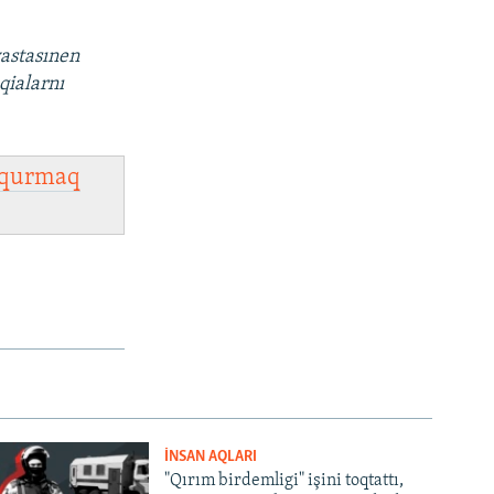
vastasınen
qialarnı
qurmaq
İNSAN AQLARI
"Qırım birdemligi" işini toqtattı,