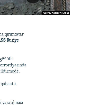
na qırımtatar
SS Rusiye
.
göñülli
terrortiyasında
 bildirmede.
 qabaatlı
ñ yaratılması