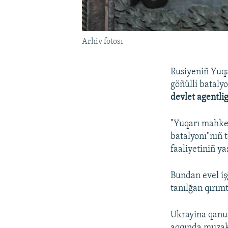
Arhiv fotosı
Rusiyeniñ Yuqa
göñülli batalyo
devlet agentlig
"Yuqarı mahke
batalyonı"nıñ t
faaliyetiniñ ya
Bundan evel iş
tanılğan qırımt
Ukrayina qanun
aqqında muzak