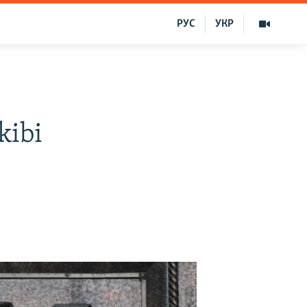
РУС
УКР
kibi