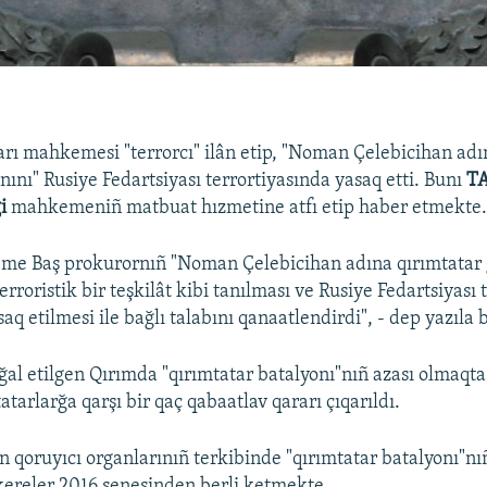
rı mahkemesi "terrorcı" ilân etip, "Noman Çelebicihan adı
nını" Rusiye Fedartsiyası terrortiyasında yasaq etti. Bunı
TA
i
mahkemeniñ matbuat hızmetine atfı etip haber etmekte
me Baş prokurornıñ "Noman Çelebicihan adına qırımtatar 
erroristik bir teşkilât kibi tanılması ve Rusiye Fedartsiyası 
saq etilmesi ile bağlı talabını qanaatlendirdi", - dep yazıla
ğal etilgen Qırımda "qırımtatar batalyonı"nıñ azası olmaqta
atarlarğa qarşı bir qaç qabaatlav qararı çıqarıldı.
 qoruyıcı organlarınıñ terkibinde "qırımtatar batalyonı"nı
ereler 2016 senesinden berli ketmekte.