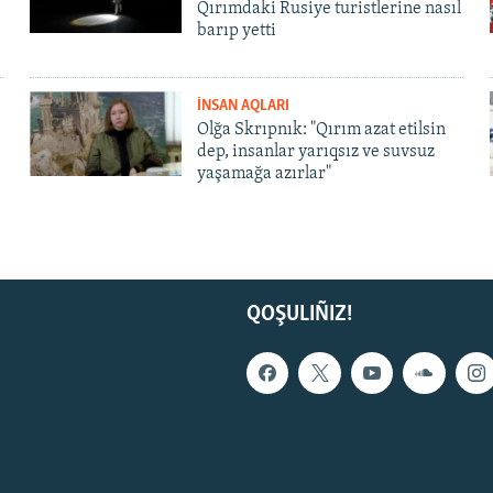
Qırımdaki Rusiye turistlerine nasıl
barıp yetti
İNSAN AQLARI
Olğa Skrıpnık: "Qırım azat etilsin
dep, insanlar yarıqsız ve suvsuz
yaşamağa azırlar"
QOŞULIÑIZ!