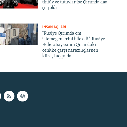
tintüv ve tutuvlar ise Qırımda daa
çoq oldı
İNSAN AQLARI
"Rusiye Qırımda onı
istemegenlerini bile edi". Rusiye
Federatsiyasınıñ Qırımdaki
cenkke qarşı narazılıqlarnen
küreşi aqqında