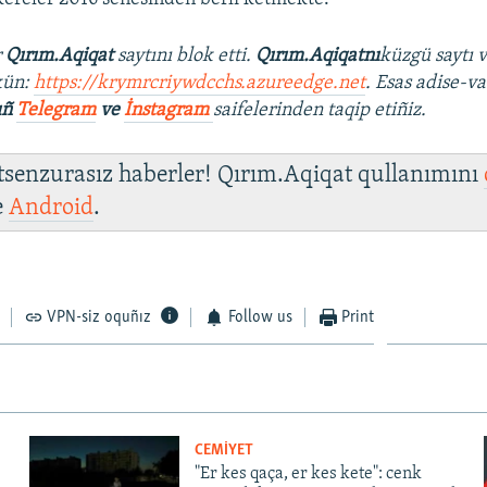
r
Qırım.Aqiqat
saytını blok etti.
Qırım.Aqiqatnı
küzgü saytı 
kün:
https://krymrcriywdcchs.azureedge.net
. Esas adise-va
ıñ
Telegram
ve
İnstagram
saifelerinden taqip etiñiz.
 tsenzurasız haberler! Qırım.Aqiqat qullanımını
e
Android
.
VPN-siz oquñız
Follow us
Print
CEMİYET
"Er kes qaça, er kes kete": cenk