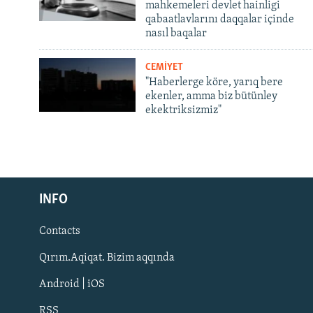
mahkemeleri devlet hainligi
qabaatlavlarını daqqalar içinde
nasıl baqalar
CEMİYET
"Haberlerge köre, yarıq bere
ekenler, amma biz bütünley
ekektriksizmiz"
Русский
INFO
Українською
Contacts
QOŞULIÑIZ!
Qırım.Aqiqat. Bizim aqqında
Android | iOS
RSS