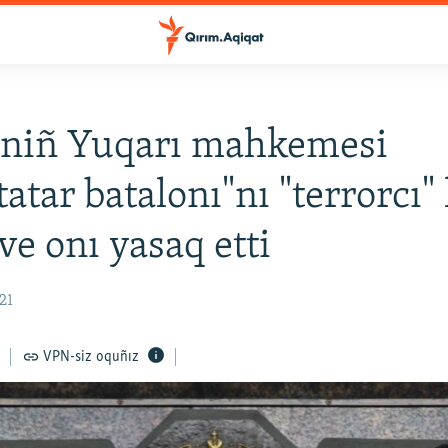
eniñ Yuqarı mahkemesi
atar batalonı"nı "terrorcı" 
ve onı yasaq etti
21
VPN-siz oquñız