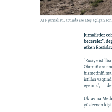
AFP jurnalisti, artında ise ateş açılğan soñ
Jurnalistler ce
becereler", de
etken Rostisla
"Rusiye istilâs
Olarnıñ arasın
hızmetiniñ mal
istilâsı vaqtın
egemiz", — ded
Ukrayina Meden
yüzlernen kişi 