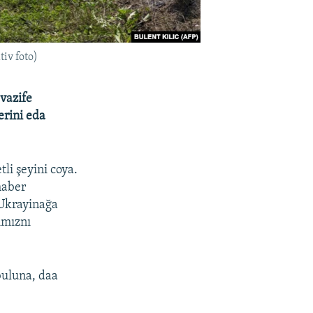
tiv foto)
 vazife
erini eda
li şeyini coya.
haber
 Ukrayinağa
ımıznı
buluna, daa