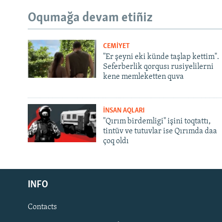
Oqumağa devam etiñiz
CEMİYET
"Er şeyni eki künde taşlap kettim".
Seferberlik qorqusı rusiyelilerni
kene memleketten quva
İNSAN AQLARI
"Qırım birdemligi" işini toqtattı,
tintüv ve tutuvlar ise Qırımda daa
çoq oldı
Русский
INFO
Українською
Contacts
QOŞULIÑIZ!