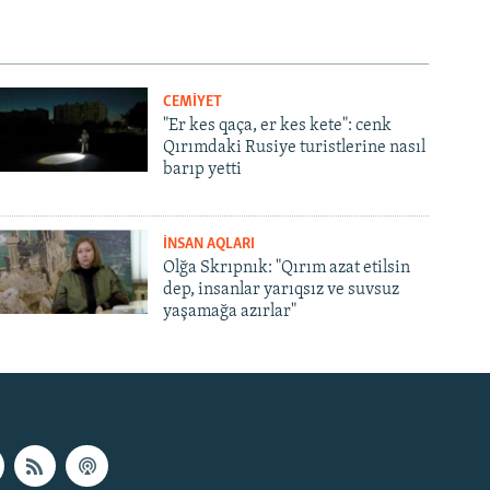
CEMİYET
"Er kes qaça, er kes kete": cenk
Qırımdaki Rusiye turistlerine nasıl
barıp yetti
İNSAN AQLARI
Olğa Skrıpnık: "Qırım azat etilsin
dep, insanlar yarıqsız ve suvsuz
yaşamağa azırlar"