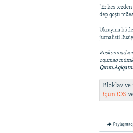
"Er kes tezden
dep qoştı müess
Ukrayina kütle
jurnalisti Rusi
Roskomnadzo
oqumaq müm
Qırım.Aqiqatn
Bloklav ve
içün
iOS
v
Paylaşmaq