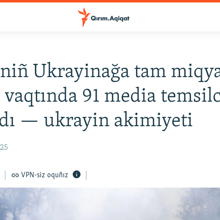
niñ Ukrayinağa tam miqya
sı vaqtında 91 media temsilc
ldı — ukrayin akimiyeti
:25
VPN-siz oquñız