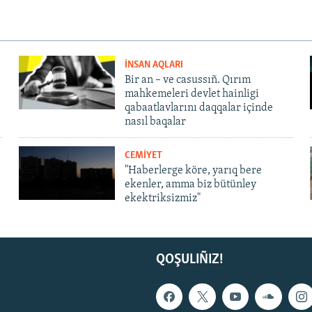
İNSAN AQLARI
Bir an – ve casussıñ. Qırım
mahkemeleri devlet hainligi
qabaatlavlarını daqqalar içinde
nasıl baqalar
CEMİYET
"Haberlerge köre, yarıq bere
ekenler, amma biz bütünley
ekektriksizmiz"
QOŞULIÑIZ!