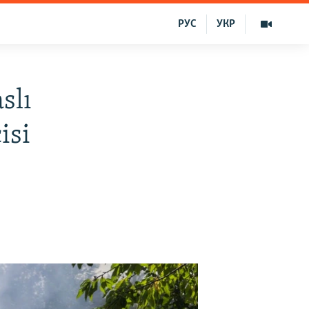
РУС
УКР
slı
isi