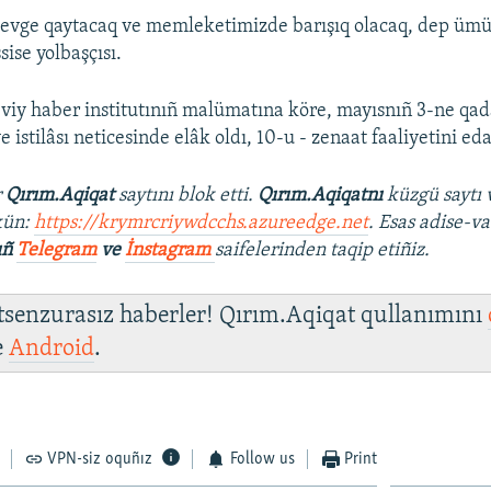
 evge qaytacaq ve memleketimizde barışıq olacaq, dep ümü
ise yolbaşçısı.
viy haber institutınıñ malümatına köre, mayısnıñ 3-ne qad
ye istilâsı neticesinde elâk oldı, 10-u - zenaat faaliyetini e
r
Qırım.Aqiqat
saytını blok etti.
Qırım.Aqiqatnı
küzgü saytı 
kün:
https://krymrcriywdcchs.azureedge.net
. Esas adise-va
ıñ
Telegram
ve
İnstagram
saifelerinden taqip etiñiz.
 tsenzurasız haberler! Qırım.Aqiqat qullanımını
e
Android
.
VPN-siz oquñız
Follow us
Print