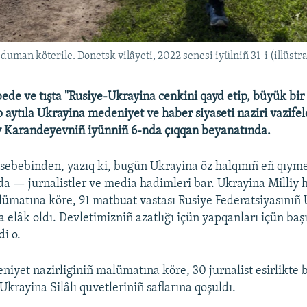
 duman köterile. Donetsk vilâyeti, 2022 senesi iyülniñ 31-i (illüstra
bede ve tışta "Rusiye-Ukrayina cenkini qayd etip, büyük bir
p aytıla Ukrayina medeniyet ve haber siyaseti naziri vazifel
v Karandeyevniñ iyünniñ 6-nda çıqqan beyanatında.
ı sebebinden, yazıq ki, bugün Ukrayina öz halqınıñ eñ qıymet
da — jurnalistler ve media hadimleri bar. Ukrayina Milliy 
ümatına köre, 91 matbuat vastası Rusiye Federatsiyasınıñ
da elâk oldı. Devletimizniñ azatlığı içün yapqanları içün baş
i o.
iyet nazirliginiñ malümatına köre, 30 jurnalist esirlikte 
Ukrayina Silâlı quvetleriniñ saflarına qoşuldı.