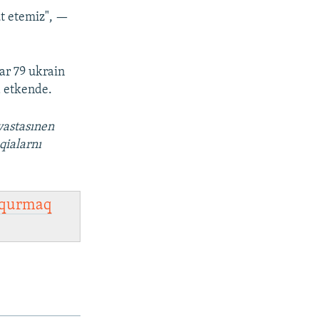
t etemiz", —
ar 79 ukrain
da etkende.
vastasınen
qialarnı
qurmaq